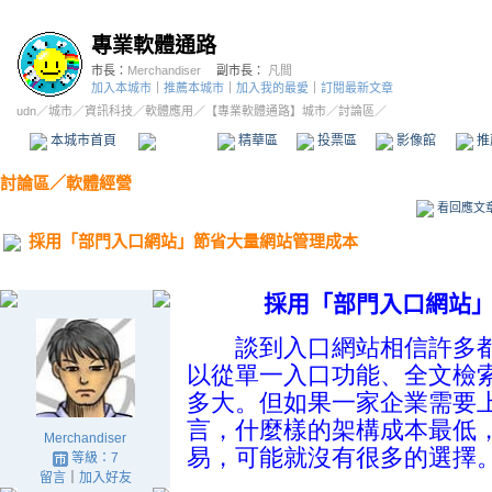
專業軟體通路
市長：
Merchandiser
副市長：
凡間
加入本城市
｜
推薦本城市
｜
加入我的最愛
｜
訂閱最新文章
udn
／
城市
／
資訊科技
／
軟體應用
／
【專業軟體通路】城市
／討論區／
本城市首頁
討論區
精華區
投票區
影像館
推
討論區
／
軟體經營
看回應文
採用「部門入口網站」節省大量網站管理成本
採用「部門入口網站
談到入口網站相信許多
以從單一入口功能、全文檢索
多大。但如果一家企業需要
言，什麼樣的架構成本最低
Merchandiser
易，可能就沒有很多的選擇
等級：7
留言
｜
加入好友