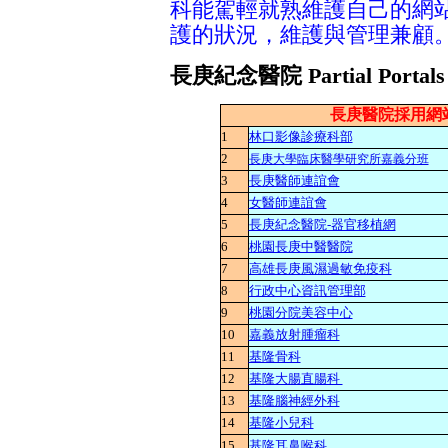
科能駕輕就熟維護自己的網
護的狀況，維護與管理兼顧
長庚紀念醫院 Partial Portal
長庚醫院採用網
1
林口影像診療科部
2
長庚大學臨床醫學研究所嘉義分班
3
長庚醫師連誼會
4
女醫師連誼會
5
長庚紀念醫院-器官移植網
6
桃園長庚中醫醫院
7
高雄長庚風濕過敏免疫科
8
行政中心資訊管理部
9
桃園分院美容中心
10
嘉義放射腫瘤科
11
基隆骨科
12
基隆大腸直腸科
13
基隆腦神經外科
14
基隆小兒科
15
基隆耳鼻喉科