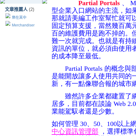
Partial Portals
、
Mi
文章推薦人
(2)
型企業入口網站的主流，如
那就請美編工作室幫忙就可
樂在其中
固定預算支援，當然幾百萬
Merchandiser
百的維護費用是跑不掉的。
難一次就完成。也就是有持
資訊的單位，就必須由使用
的成本降至最低。
Partial Portals 
是能開放讓多人使用共同的
新，有一點像聯合報的城市
雖然許多企業都建置了網站，
居多，目前都在談論 Web 2.
業能駕馭者還是少數。
如何管理 30、50、100以
中心資訊管理部
，選擇標準