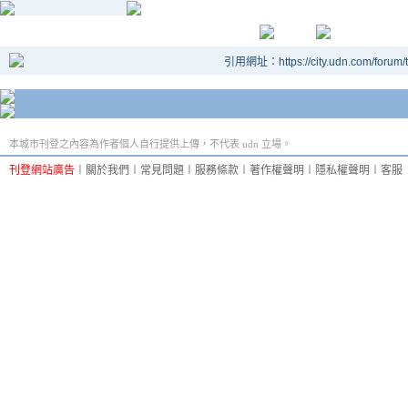
引用網址：https://city.udn.com/forum
本城市刊登之內容為作者個人自行提供上傳，不代表 udn 立場。
刊登網站廣告
︱
關於我們
︱
常見問題
︱
服務條款
︱
著作權聲明
︱
隱私權聲明
︱
客服