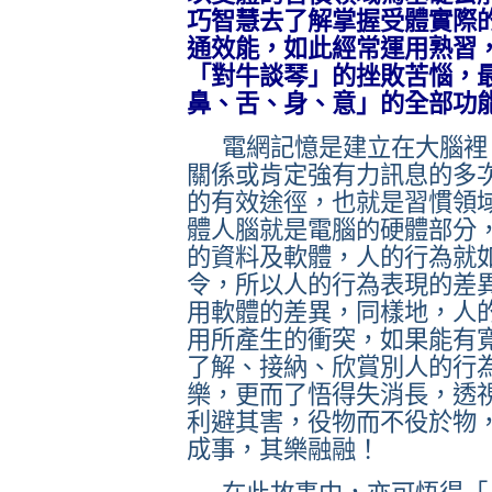
巧智慧去了解掌握受體實際
通效能，如此經常運用熟習
「對牛談琴」的挫敗苦惱，
鼻、舌、身、意」的全部功
電網記憶是建立在大腦裡
關係或肯定強有力訊息的多
的有效途徑，也就是習慣領
體人腦就是電腦的硬體部分
的資料及軟體，人的行為就
令，所以人的行為表現的差
用軟體的差異，同樣地，人
用所產生的衝突，如果能有
了解、接納、欣賞別人的行
樂，更而了悟得失消長，透
利避其害，役物而不役於物
成事，其樂融融！