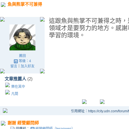
魚與熊掌不可兼得
這跟魚與熊掌不可兼得之時，
領域才是要努力的地方。感謝專
學習的環境。
薦田
等級：4
留言
｜
加入好友
文章推薦人
(2)
樂在其中
凡間
引用網址：https://city.udn.com/forum
謝謝 經營顧問師
回應給：
經營顧問師（tesanwen）