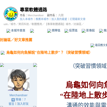
專業軟體通路
市長：
Merchandiser
副市長：
凡間
加入本城市
｜
推薦本城市
｜
加入我的最愛
｜
訂閱最新文章
udn
／
城市
／
資訊科技
／
軟體應用
／
【專業軟體通路】城市
／討論區／
本城市首頁
討論區
精華區
投票區
影像館
推
討論區
／
好文章推薦
看回應文
烏龜如何向魚解說“在陸地上散步”？（突破習慣領域）
（突破習慣領域
烏龜如何向
在陸地上散步
“
Merchandiser
等級：7
留言
｜
加入好友
溝通的效能與電