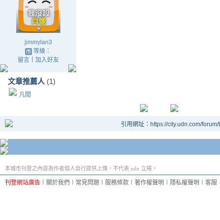
jimmylan3
等級：
留言
｜
加入好友
文章推薦人
(1)
凡間
引用網址：https://city.udn.com/forum
本城市刊登之內容為作者個人自行提供上傳，不代表 udn 立場。
刊登網站廣告
︱
關於我們
︱
常見問題
︱
服務條款
︱
著作權聲明
︱
隱私權聲明
︱
客服