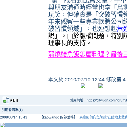
第一眼看到此篇文章，手不
與朋友溝通時經常也拿「烏
玩笑，但確實是「突破習慣
年來觀察一些專業軟體公司
破習慣領域」，也連想起
蕭
說」。由於版權問題，特別
理事長的支持。
蒲燒鰻魚飯怎麼料理？最後
本文於
2010/07/10 12:44 修改第 4
引用網址：https://city.udn.com/forum
引用者清單(1)
2008/08/14 15:43
【kaowango 的部落格】
烏龜如何向魚解說“在陸地上散