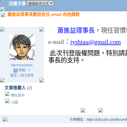
回應文章
蕭進益理事長歡迎各位 email 向他請教
蕭進益理事長，
現任習慣
e-mail
：
jyshiau@gmail.com
此次刊登版權問題，特別請
事長的支持。
Merchandiser
等級：7
留言
｜
加入好友
文章推薦人
(2)
樂在其中
凡間
引用網址：https://city.udn.com/forum