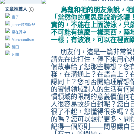
烏龜和牠的朋友魚說，牠
文章推薦人
(6)
「當然你的意思是說游泳囉
夜子
實的，不能在上面游泳，只
jenn~吹風版兒
不可能有這麼一樣東西，陸
樂在其中
一樣；有波浪，可以在裡面
Merchandiser
薦田
朋友們，這是一篇非常簡
凡間
請先在此打住，停下來用心
個故事給了您那些聯想？您
穫，在溝通上？在語言上？
認同上？您可否開始理解想
的習慣領域對人的生活有何
慣領域的限制的意義價值何
人很容易故步自封呢？您自
很了不起，您懂得很多嗎？
的嗎？您可以想得更多、問
記得一個原則——問思讓自