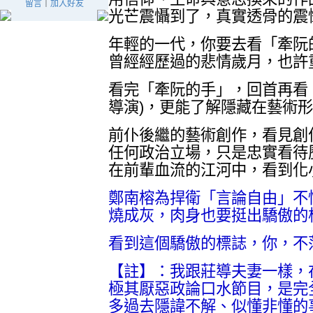
留言
｜
加入好友
光芒震懾到了，真實透骨的震
年輕的一代，你要去看「牽阮
曾經經歷過的悲情歲月，也許
看完「牽阮的手」，回首再看
導演
)
，更能了解隱藏在藝術形
前仆後繼的藝術創作，看見創
任何政治立場，只是忠實看待
在前輩血流的江河中，看到化
鄭南榕為捍衛「言論自由」不
燒成灰，肉身也要挺出驕傲的
看到這個驕傲的標誌，你，不落淚都
【註】：我跟莊導夫妻一樣，
極其厭惡政論口水節目，是完
多過去隱諱不解、似懂非懂的事情