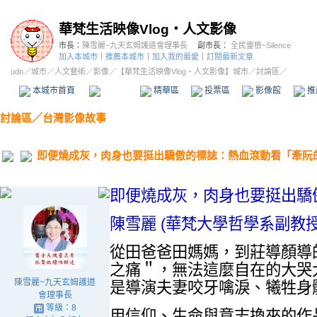
華梵生活映像Vlog‧人文影像
市長：
陳雪麗~九天玄姆護道會理事長
副市長：
全民靈檢~Silence
加入本城市
｜
推薦本城市
｜
加入我的最愛
｜
訂閱最新文章
udn
／
城市
／
人文藝術
／
影像
／
【華梵生活映像Vlog‧人文影像】城市
／討論區／
本城市首頁
討論區
精華區
投票區
影像館
推
討論區
／
台灣影像故事
即便燒成灰，肉身也要挺出驕傲的標誌：熱血滾動看「牽阮
即便燒成灰，肉身也要挺出驕
陳雪麗
(
華梵大學哲學系副教
從田爸爸田媽媽，到莊導顏導
之痛＂，無法這麼自在的大哭
陳雪麗~九天玄姆護道
是導演夫妻咬牙噙淚、犧牲身
會理事長
等級：8
用信仰、生命與意志換來的作