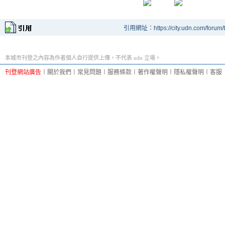
引用網址：https://city.udn.com/forum
本城市刊登之內容為作者個人自行提供上傳，不代表 udn 立場。
刊登網站廣告
︱
關於我們
︱
常見問題
︱
服務條款
︱
著作權聲明
︱
隱私權聲明
︱
客服