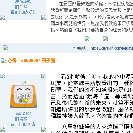
887exp65
在最雲門最輝煌的時候，林懷民突然宣
等級：
話重新開始運作，整段話的意思大致上是
留言
｜
加入好友
去!沒有人是例外的。"，影片看到這裡實
個車水馬龍的世界，無論我們做的事是多
輪。然而當下我們只要將自身的理念和能
引用網址：https://city.udn.com/forum
心得 - B9906007 田于庭
看到“薪傳＂時，我的心中湧現
與美，從靈魂中所散發出的一種
衝擊。我們的確不知道祖先是如
苦，然而透過“渡海＂這一幕瞬間
己和後代能有新的未來，就算不
知道所跨出的那步會改變什麼？
aa810309
種精神讓人敬佩。它確實的向我
等級：
留言
｜
加入好友
八里排練場的大火燒掉了服裝與