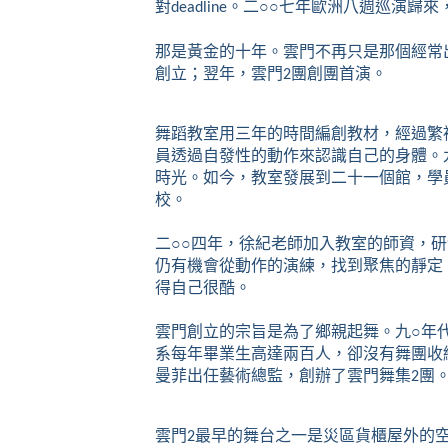
對
。二
○○
七年歐洲八週巡演歸來
deadline
那是黃金的十年。雲門不再只是那個經常
創立；翌年，雲門
團創團首演。
2
舞蹈教室用三年的時間編創教材，經過繁
員透過自發性的動作來認識自己的身體。
時光。如今，教室發展到二十一個館，學
校。
二
○○
四年，徐紀老師加入教室的師資，研
仍有機會從動作的演練，找到聚焦的靜定
得自己很酷。
雲門創立的宗旨是為了鄉親起舞。九
○
年
系每年畢業生高達兩百人，卻沒有舞團收
曼菲出任藝術總監，創辦了雲門舞集
團
2
雲門
最早的舞台之一是災區貨櫃屋外的
2