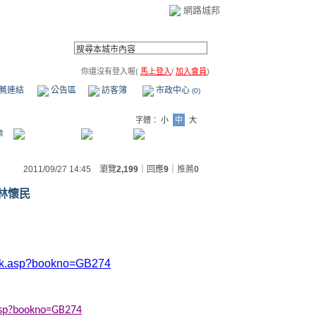
網路城邦
你還沒有登入喔(
馬上登入
/
加入會員
)
薦連結
公告區
訪客簿
市政中心
(0)
字體：
小
中
大
章
2011/09/27 14:45 瀏覽
2,199
｜回應
9
｜
推薦
0
林懷民
ook.asp?bookno=GB274
asp?bookno=GB274