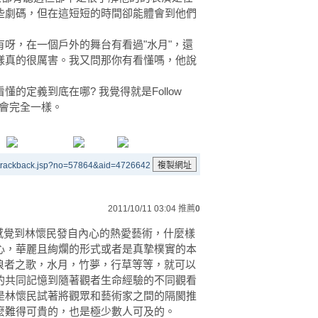
些劇碼，但在這短短的時間卻能體會到他們
呀，在一個戶外的舞台有看過"水月"，還
樣真的很厲害。我又問那你有看懂嗎，他說
的定義到底在哪? 我覺得就是Follow
可能會完全一樣。
/trackback.jsp?no=57864&aid=4726642
2011/10/11 03:04
推薦
0
覺到林懷民發自內心的熱愛藝術，什麼樣
心，華麗且絢爛的形式或者是真摯樸實的本
流浪者之歌，水月，竹夢，行草等等，就可以
的共同記憶到隨著觀者生命經驗的不同觀看
是林懷民試著將觀眾和藝術家之間的隔閡推
麼難得可貴的，也是極少數人可及的。