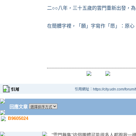
二
○○
八年，三十五歲的雲門重新出發，為
在簡體字裡，「願」字寫作「愿」：原心
引用網址：https://city.udn.com/forum
回應文章
B9605024
"雲門舞集"這個團體可能很多人都跟我一