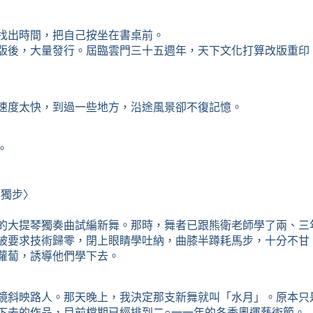
找出時間，把自己按坐在書桌前。
版後，大量發行。屆臨雲門三十五週年，天下文化打算改版重印
速度太快，到過一些地方，沿途風景卻不復記憶。
。
的獨步〉
的大提琴獨奏曲試編新舞。那時，舞者已跟熊衛老師學了兩、三
被要求技術歸零，閉上眼睛學吐納，曲膝半蹲耗馬步，十分不甘
蘿蔔，誘導他們學下去。
鏡斜映路人。那天晚上，我決定那支新舞就叫「水月」。原本只
下去的作品，目前檔期已經排到二
○
一一年的冬季奧運藝術節。