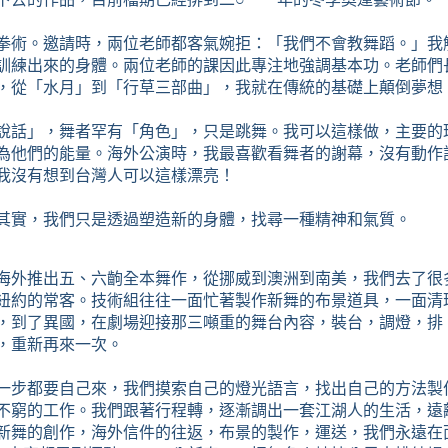
拳術。邀請時，兩位老師都客氣婉拒：「我們不會教舞蹈。」我
訓練出來的身體。兩位老師的課因此專注地強調基本功。老師們
，從「水月」到「行草三部曲」，我就在傳統的基礎上顛倒夢想
說話」，舞者罕有「角色」，只是跳舞。我可以這樣做，主要的
為他們的能量。海外公演時，我最喜歡看舞者的謝幕，沒有動作
我沒有想到台灣人可以這樣漂亮！
其實，我們只是透過塑造新的身體，找尋一種精神和氣質。
海外推出五、六齣全本舞作，從挪威到澳洲到南美，我們去了很
紐約的常客。技術組往往一面忙著製作新舞的布景道具，一面清
，到了異國，在劇場迎接那三噸重的舞台內容，裝台，調燈，排
，重新再來一次。
一步都要自己來，我們摸索自己的燈光語言，找出自己的方法製
不窮的工作。我們跟著行程轉，逐漸調出一套江湖人的生活，遠
新舞的創作，海外信件的往返，布景的製作，運送，我們永遠在