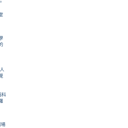
。
室
學
的
人
覺
蹈科
羅
劇場