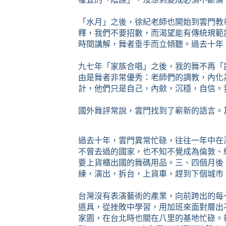
「水月」之後，徐紀老師也開始到雲門教
釋，我們不要招數，而渴望能有傳統規範
時間講解，舞者垂手而立傾聽。過去十年
九七年「家族合唱」之後，我的舞不再「
由是舞者非常優秀：老師們的調教，內化
計，他們只是自己，內歛，沉穩，自信。
國外舞評常說，雲門找到了嶄新的語言。
過去十年，雲門異常忙碌，往往一年中在
不曾去過的國家，也不知不覺成為倫敦、
要上貨櫃出國的舞碼用品。三、四個月後
練，演出，拆台，上貨車，趕到下個城市
台灣沒有表演藝術的產業，向前跨出的每
道具，從挫敗中學習，用加班來面對層出
家園，在台北時也關在八里的基地忙碌。