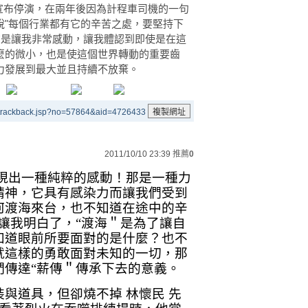
布停演，在兩年後因為計程車司機的一句
說"每個行業都有它的辛苦之處，要堅持下
在是讓我非常感動，讓我體認到即使是在這
麼的微小，也是使這個世界轉動的重要齒
力發展到最大並且持續不放棄。
/trackback.jsp?no=57864&aid=4726433
2011/10/10 23:39
推薦
0
出一種純粹的感動！那是一種力
精神，它具有感染力而讓我們受到
何渡海來台，也不知道在途中的辛
讓我明白了，“渡海＂是為了讓自
知道眼前所要面對的是什麼？也不
就這樣的勇敢面對未知的一切，那
們傳達“薪傳＂傳承下去的意義。
道具，但卻燒不掉 林懷民 先