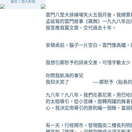
留言
｜
加入好友
雲門八里大排練場失火五個月後，我總算
孟瑜寫的雲門故事《飆舞》一九九八年出
我答應寫篇文章，交代過去十年。
安頓桌前，腦子一片空白。雲門像高鐵，
我想引鄭愁予的詩來交差，可惜字數太少
你問我航海的事兒
我仰天笑了
──
鄭愁予〈船長
九八年？九八年，我們在慕尼黑，用巴哈
的太極導引。從小苦練，旋轉飛躍的舞者
心。我決定用導引的原則編一個舞，當胡
有一天，行經鬧市，發現臨街二樓長列明
權宜的「陰謀」，沒想到變成必須不斷演