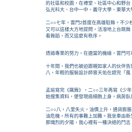
的社區和校園，在禮堂、社區中心和野台
弘光科大、台中一中、義守大學、東華大
二
○○
七年，雲門
首度在高雄駐縣。不少
2
又可以這樣大方地提問，活潑地上台跳舞
看舞蹈，而又這麼有秩序。
透過專業的努力，在適當的機緣，雲門可
十年間，我們也被迫跟親如家人的伙伴告
八，年輕的服裝設計師曾天佑在趕完「風
孟瑜寫完《飆舞》，二
○○
三年再寫《少年
始搜集資料，便發現癌細胞上身，病房臥
二
○○
八，八里失火，油價上升，通貨膨脹
油危機，所有的事難上加難。我坐車由新
那熾烈的夕陽，我心裡有一種決絕的鬥志