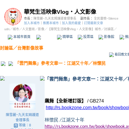
華梵生活映像Vlog‧人文影像
市長：
陳雪麗~九天玄姆護道會理事長
副市長：
全民靈檢~Silence
加入本城市
｜
推薦本城市
｜
加入我的最愛
｜
訂閱最新文章
udn
／
城市
／
人文藝術
／
影像
／
【華梵生活映像Vlog‧人文影像】城市
／討論區／
本城市首頁
討論區
精華區
投票區
影像館
推
討論區
／
台灣影像故事
看回應文
「雲門舞集」參考文章一：江湖又十年／林懷民
「雲門舞集」參考文章一：江湖又十年／
飆舞【全新增訂版】
/ GB274
http://rs.bookzone.com.tw/book/showb
陳雪麗~九天玄姆護道
林懷民
江湖又十年
會理事長
/
等級：8
http://rs.bookzone.com.tw/book/showbook.