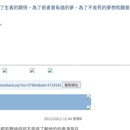
了生者的期待，為了逝者曾有過的夢，為了不肯死的夢想和願景
。
/trackback.jsp?no=57864&aid=4719181
2011/10/11 12:44
推薦
0
樣都有聽過但卻不是很了解他的的表演是在