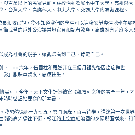
，與百萬以上的民眾見面。駐校活動發展出中正大學，高雄醫大
學、台灣大學、高應科大、中央大學、交通大學的通識課程。
校長和教官說，從不知道我們的學生可以這樣安靜專注地坐在那
。衛武營的戶外公演讓當地官員和記者驚嘆，高雄縣有這麼多人
以成為社會的鏡子，讓觀眾看到自己，肯定自己。
別。二
○○
六年，伍國柱和羅曼菲在三個月裡先後因癌症辭世。二
．影」服裝重製後，急症往生。
懷民》。今年，天下文化請她續寫《飆舞》之後的雲門十年，才
床時時惦記她要寫的那本書。
。我忽然憶起一九七五，雲門兩歲，百事待舉，遭逢第一次世界
生南路高架橋往下衝，松江路上空血紅滾圓的夕陽迎面撲來。盯
。