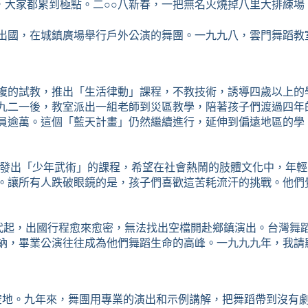
，大家都累到極點。二
○○
八新春，一把無名火燒掉八里大排練場
出國，在城鎮廣場舉行戶外公演的舞團。一九九八，雲門舞蹈教
複的試教，推出「生活律動」課程，不教技術，誘導四歲以上的
九二一後，教室派出一組老師到災區教學，陪著孩子們渡過四年
員逾萬。這個「藍天計畫」仍然繼續進行，延伸到偏遠地區的學
發出「少年武術」的課程，希望在社會熱鬧的肢體文化中，年輕
。讓所有人跌破眼鏡的是，孩子們喜歡這苦耗流汗的挑戰。他們
代起，出國行程愈來愈密，無法找出空檔開赴鄉鎮演出。台灣舞
納，畢業公演往往成為他們舞蹈生命的高峰。一九九九年，我請
。
空地。九年來，舞團用專業的演出和示例講解，把舞蹈帶到沒有