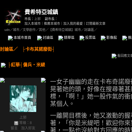
費希特亞城鎮
市長：
上邪
副市長：
加入本城市
｜
推薦本城市
｜
加入我的最愛
｜
訂閱最新文章
udn
／
城市
／
文學創作
／
其他
／
【費希特亞城鎮】城市
／討論區／
本城市首頁
討論區
精華區
投票區
影像館
推
討論區
／
├卡布其諾廢街┤
看回應文
├紅華┤傭兵‧米緹
一女子幽幽的走在卡布奇諾廢
晃著她的頭，好像在搜尋著甚
標，「啊！」她一股作氣的衝
某個人。
一離開目標後，她又激動的握
上邪
著，「你是米緹吧！歡迎你來
等級：8
留言
｜
加入好友
著，一點也沒給對方回應的時