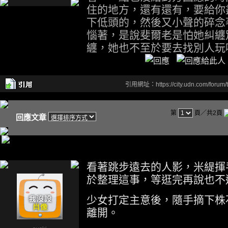
住的地方，還有還有，要給你
下低頭的，然後又小聲的碎念
惱著，是說斐爾老是怕她糾纏
纏，她也不至於要去找別人玩
引用網址：https://city.udn.com/forum
第
頁／共2頁
回應文章
看著跳步遠去的人影，米緹揮
於整理這事，等逛完再說也不
少女打定主意後，隨手摘下株
離開。