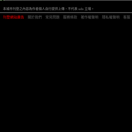
本城市刊登之內容為作者個人自行提供上傳，不代表 udn 立場。
刊登網站廣告
︱
關於我們
︱
常見問題
︱
服務條款
︱
著作權聲明
︱
隱私權聲明
︱
客服