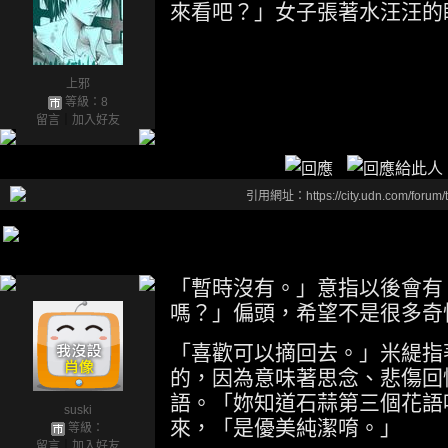
來看吧？」女子張著水汪汪的
上邪
等級：8
留言
｜
加入好友
引用網址：https://city.udn.com/forum
「暫時沒有。」意指以後會有
嗎？」偏頭，希望不是很多奇
「喜歡可以摘回去。」米緹指
的，因為意味著思念、悲傷回
語。「妳知道石蒜第三個花語
suski
來，「是優美純潔唷。」
等級：
留言
｜
加入好友