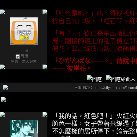
「紅色是嗎。」唔，得找找紅
找自己的口袋，「紅石蒜、紅
「有了。」從口袋拿出暗紅色
周。剛接觸泥土的種子便立即
開花。四周綻放出妖異濃艷得
suski
等級：
「
ひがんばな——。
」
傳說中
留言
｜
加入好友
—— 彼岸花。
引用網址：https://city.udn.com/forum
「我的話，紅色吧！」火紅火
顏色一樣，女子帶著米緹過了
不怎麼樣的居所停下，論完整