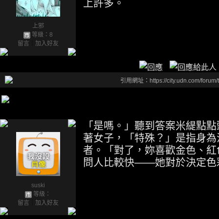
上許多。
上邪
等級：8
留言
｜
加入好友
引用網址：https://city.udn.com/forum
「是嗎。」聽到答案米緹點點
著女子，「特殊？」是指身為
者。「對了，妳喜歡金色、紅
問人比較快——她對於決定色
suski
等級：
留言
｜
加入好友