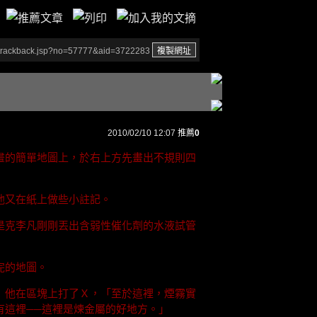
/trackback.jsp?no=57777&aid=3722283
2010/02/10 12:07
推薦
0
畫的簡單地圖上，於右上方先畫出不規則四
他又在紙上做些小註記。
是克李凡剛剛丟出含弱性催化劑的水液試管
完的地圖。
」他在區塊上打了Ｘ，「至於這裡，煙霧實
有這裡──這裡是煉金屬的好地方。」