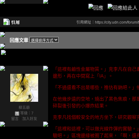
引用網址：https://city.udn.com/forum
回應文章
「這裡有鹼性金屬物質。」克李凡在自己
邊形，再在中間寫上「IA」。
「不過還看不出是哪些，推估有鈉吧。」
在他幾步遠的空地，燒出了黑色焦痕，那
碎裂後引發的小爆炸結果。
柳五爺
等級：7
克李凡找個較安全的地方坐下，研究觀察
留言
｜
加入好友
「這裡和這裡，可以做光線炸彈的實驗。
驗吧。」區塊邊緣被圈了起來，「啊，還