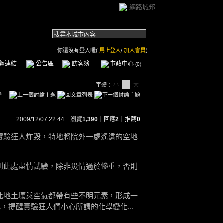
網路城邦
你還沒有登入喔(
馬上登入
/
加入會員
)
薦連結
公告區
訪客簿
市政中心
(0)
字體：
小
中
大
章
2009/12/07 22:44 瀏覽
1,390
｜回應
2
｜
推薦
0
實驗狂人炸毀，特地將院外一處遙遠的空地
到此處盡情試驗，除非災情過於慘重，否則
此地土壤與空氣都帶有些不明元素，形成一
，提醒實驗狂人們小心所謂的化學變化...