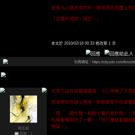
克李凡心情非常的好，將用具收到腰上的
「去喝杯酒吧，現在。」
本文於
2010/02/18 00:33 修改第 1 次
引用網址：https://city.udn.com/forum
克李凡站在試驗場邊緣，小心地嗅了下空
原本想到市鎮上晃晃，依舊是禁不住試驗
「嗯……磷化物，和極少量的氰化物。」
的解毒藥劑吃了一顆。「效力應該能讓我
物質。」
柳五爺
等級：7