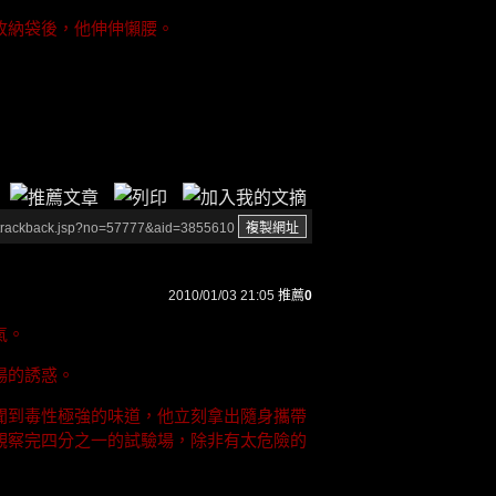
收納袋後，他伸伸懶腰。
/trackback.jsp?no=57777&aid=3855610
2010/01/03 21:05
推薦
0
氣。
場的誘惑。
聞到毒性極強的味道，他立刻拿出隨身攜帶
觀察完四分之一的試驗場，除非有太危險的