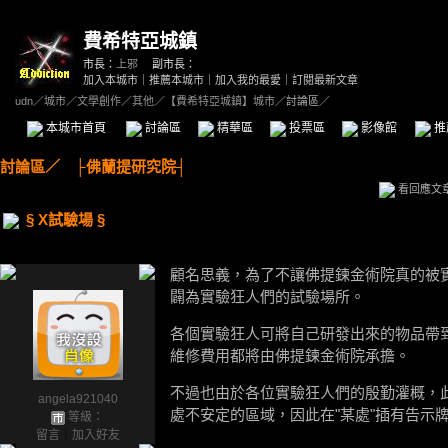
費希特亞城鎮
市長：
上邪
副市長：
加入本城市
｜
推薦本城市
｜
加入我的最愛
｜
訂閱最新文章
udn
／
城市
／
文學創作
／
其他
／
【費希特亞城鎮】城市
／討論區／
本城市首頁
討論區
精華區
投票區
影像館
推
討論區
／
├佛蘭提研究院┤
看回應文
§ X試驗場 §
顧名思義，為了不讓佛提鍊金術院真的被
闢為實驗狂人們的試驗場所。
各個實驗狂人可將自己研發出來的物品帶
維修費用都將由佛提鍊金術院承擔。
不過也由於各位實驗狂人們的殷勤灌概，
angela921040
處不安定的區域，因此在"某處"插有告示牌
等級：
留言
｜
加入好友