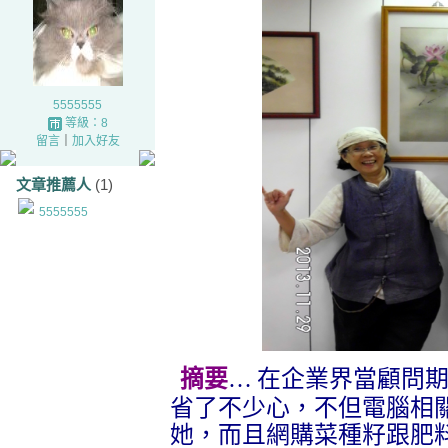
5555555
等級：8
留言
｜
加入好友
文章推薦人
(1)
5555555
摘要
…
在企業界當顧問
省了不少心，
不但電腦相
她，而且網購菜種籽跟肥