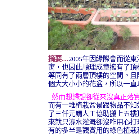
摘要…
2005
年因緣際會而從東
寓，也因此順理成章擁有了頂
等同有了兩層頂樓的空間。且
個大大小小的花盆，所以一直
然而想歸想卻從來沒真正落實
而有一堆植栽盆景跟物品不知
了三仟元請人工協助搬上五樓
來就只澆水灌溉卻沒咋用心打
有的多半是觀賞用的綠色植栽