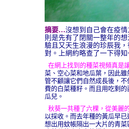
摘要…
沒想到自己會在疫情
則是先有了閉關一整年的想
驗且又天生浪漫的珍辰我，
對。上網約略查了一下得知
在網上找到的種菜視頻真是
菜、空心菜和地瓜葉，因此雖
管不顧讓它們自然成長後，不
費的白菜種籽。而且用吃剩的
瓜兒。
秋葵一共種了六棵，從美麗的
以採收。而去年種的黃瓜早已
想出用蚊帳隔出一大片的青菜