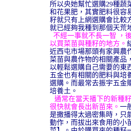
所以央她幫忙選購
29
種蔬
和花果肥，其實肥料很容
籽就只有上網選購會比較
就已經夠我種到那個天荒
不經一事就不長一智
，後
以買菜苗與種籽的地方。
近西屯市場那頭有家興農
菜苗與農作物的相關產品
以輕鬆選購自己需要的東
五金也有相關的肥料與培
選購。而最常去振宇五金
培養土。
通常在當天播下的新種
很快就會長出新苗來。
一
是撒播得太過密集時，只
動作，而拔出來食用的小
菜】。由於購買來的種籽