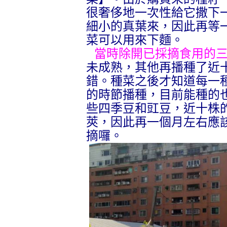
很奢侈地一次性給它撒下
細小的真葉來，因此再等
菜可以用來下麵。
當時除開已採摘食用的
未成熟，其他再播種了近
錯。種菜之後才知道每一
的時節播種，目前能種的
些四季豆和豇豆，近十株
莢，因此再一個月左右應
摘囉。