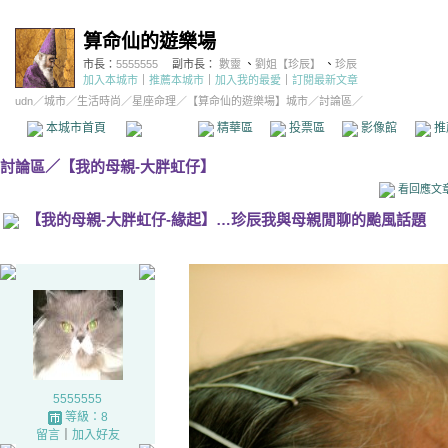
算命仙的遊樂場
市長：
5555555
副市長：
數靈
、
劉姐【珍辰】
、
珍辰
加入本城市
｜
推薦本城市
｜
加入我的最愛
｜
訂閱最新文章
udn
／
城市
／
生活時尚
／
星座命理
／
【算命仙的遊樂場】城市
／討論區／
本城市首頁
討論區
精華區
投票區
影像館
推
討論區
／
【我的母親-大胖虹仔】
看回應文
【我的母親-大胖虹仔-緣起】…珍辰我與母親閒聊的颱風話題
5555555
等級：8
留言
｜
加入好友