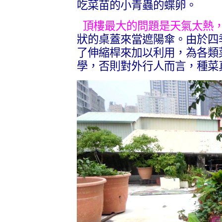
吃菜苗的小青蟲的蝶卵。
頂樓最大的問題是天氣太熱，
狀的桌蓋來當遮陽傘。由於四
了伸縮桿來加以利用，為各類
學，否則對外行人而言，種菜