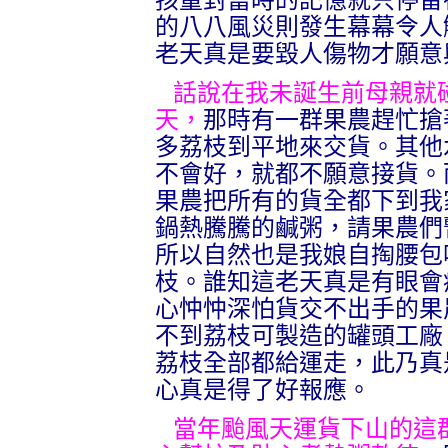
孩童對當時的記憶就只停留
的八八風災則發生幕幕令人
老天真是要毀人傷物才願意
話說在我未誕生前母親就
天，
那時有一群果農趕忙搶
多荔枝到平地來交貨。其他
不會好，就都不願意接貨。
果農把所有的貨全都下到我
鍋熱騰騰的鹹粥，請果農們
所以自然也是我娘自掏腰包
枝。誰知這老天真是有眼會
心忡忡深怕貨交不出手的果
不到荔枝可製造的罐頭工廠
荔枝全部都給運走，此乃真
心真是得了好報應。
當年颱風天運貨下山的這