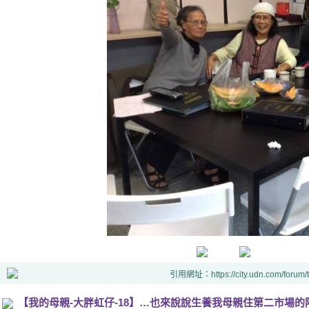
引用網址：https://city.udn.com/forum
【我的母親-大胖虹仔-18】…也來說說生養我母親住第二市場的