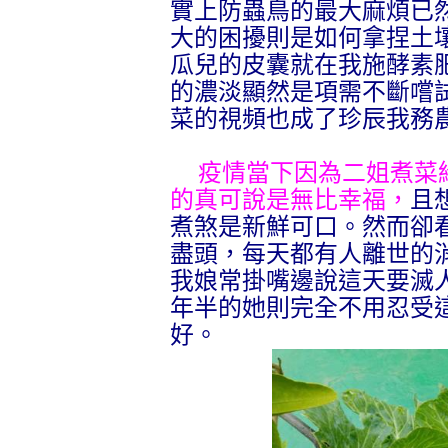
實上防蟲鳥的最大麻煩已
大的困擾則是如何拿捏土
瓜兒的皮囊就在我施酵素
的濃淡顯然是項需不斷嚐
菜的視頻也成了珍辰我務
疫情當下因為二姐煮菜
的真可說是無比幸福，
且
煮煞是新鮮可口。然而卻
盡頭，每天都有人離世的
我娘常掛嘴邊說這天要滅
年半的她則完全不用忍受
好。