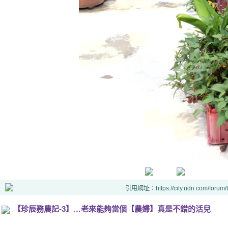
引用網址：https://city.udn.com/forum
【珍辰務農記-3】…老來能夠當個【農婦】真是不錯的活兒