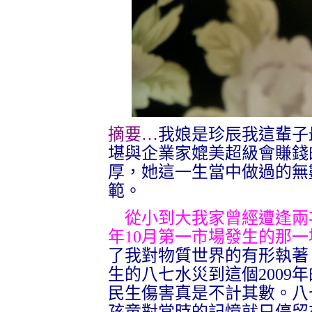
摘要…
我娘是珍辰我這輩子
堪與企業家媲美超級會賺錢
厚，她這一生當中做過的無
範。
從小到大我家曾經遭逢兩
年
10
月第一市場發生的那一
了我對物質世界的有形執著
生的八七水災到這個
2009
年
民生傷害真是不計其數。八