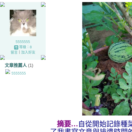
5555555
等級：8
留言
｜
加入好友
文章推薦人
(1)
5555555
摘要…
自從
開始記錄種