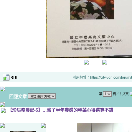
引用網址：https://city.udn.com/forum
第
頁／共3頁
回應文章
【珍辰務農記-5】…當了半年農婦的種菜心得還算不錯