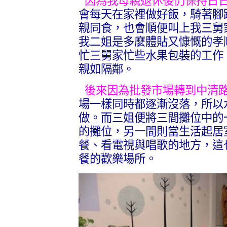
因為我母親退休後仍保持日
會每天在家裡做好飯，騎著腳
親同食，也會順便叫上我三舅
我二姐是多麼體貼又慷慨的孝
忙三舅家忙些水果包裝的工作
親如隔鄰。
後來因為批發市場轉到中清
場一樣同時都逐漸沒落，所以
做。而三姐便將三間攤位中的
的攤位，另一間則當生活起居
餐、看電視與唱歌的地方，這
餐的歡樂場所。