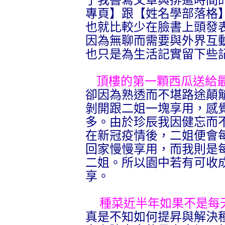
了我書寫文章與排遣時間
專頁】跟【姓名學部落格
也就比較少在臉書上頭發
因為無聊而需要與外界互
也只是為生活記實留下些
頂樓的第一顆西瓜送給
卻因為熟透而不堪路途顛
剝開跟二姐一塊享用，感
多。由於珍辰我因健忘而
在新冠疫情後，二姐便會
回家慢慢享用，而我則是
二姐。所以園中若有可收
享。
種菜近半年如果不是每
真是不知如何提昇與解決