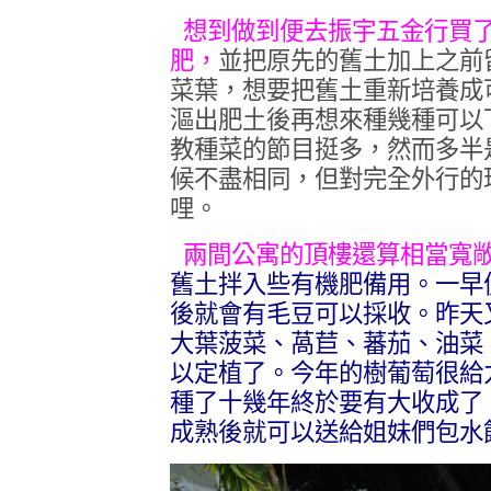
想到做到便去振宇五金行買
肥，
並把原先的舊土加上之前
菜葉，想要把舊土重新培養成
漚出肥土後再想來種幾種可以
教種菜的節目挺多，然而多半
候不盡相同，但對完全外行的
哩。
兩間公寓的頂樓還算相當寬
舊土拌入些有機肥備用。一早
後就會有毛豆可以採收。昨天
大葉菠菜、萵苣、蕃茄、油菜
以定植了。今年的樹葡萄很給
種了十幾年終於要有大收成了
成熟後就可以送給姐妹們包水