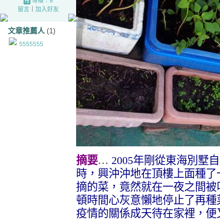
等級：8
留言
｜
加入好友
文章推薦人
(1)
5555555
摘要
…
2005
年剛從東海別墅自
時，興沖沖地在頂樓上面種了
摘的菜，竟然就在一夜之間被
頓時間心灰意懶地停止了再種
疫情的關係成天待在家裡，便