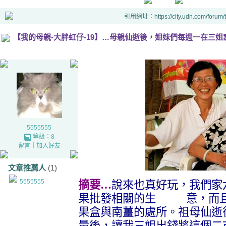
引用網址：https://city.udn.com/forum
【我的母親-大胖虹仔-19】…母親仙逝後，姐妹們每週一在三姐
5555555
等級：8
留言
｜
加入好友
文章推薦人
(1)
5555555
摘要…
說來也真好玩，我們家
果批發相關的生 意，而且
果盒與南薑的處所。祖母仙
量後，讓我三姐出錢將這個