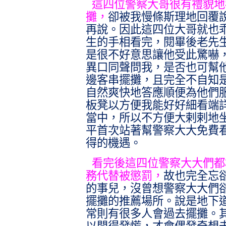
這四位警察大哥很有禮貌地
攤，
卻被我慢條斯理地回覆
再說。因此這四位大哥就也
生的手相看完，閱畢後老先
是很不好意思讓他受此驚嚇
異口同聲問我，是否也可幫
邊客串擺攤，且完全不自知
自然爽快地答應順便為他們
板凳以方便我能好好細看端
當中，所以不方便大剌剌地
平首次站著幫警察大大免費
得的機遇。
看完後這四位警察大大們都
務代替被懲罰，
故也完全忘
的事兒，沒曾想警察大大們
擺攤的推薦場所。說是地下
常則有很多人會過去擺攤。