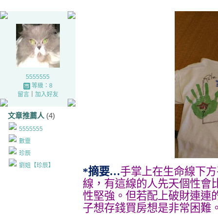
5555555
等級：8
留言
｜
加入好友
文章推薦人
(4)
5555555
數靈
珍辰
劉姐【珍辰】
*摘要…
手掌上在生命線下方
線，有這線的人先天個性會
性堅強。但若配上破財連連
子想存錢買房想是非常困難