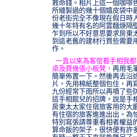
救命錢。相片上這一個咖啡
所縫製過的幾十個嬉皮袋中
份老街完全不像現在假日時
幾十年特有名的阿雲麵焿隔
乍到所以不好意思要求房東
到這老舊的建材行買些需要
作。
一直以來為客倌看手相我都
桌及買幾張小板凳，
再用毛
簡單佈置一下。然後再去沿
片，先用棉紙整個包住，再
九份經常下雨所以再噴了些
這手相館兒的招牌。說是手
房東太太家住宿旅客用的大
有住宿的旅客進進出出。為
特別寫張請尊重看相者權益
算命飯的架子，很快便有許