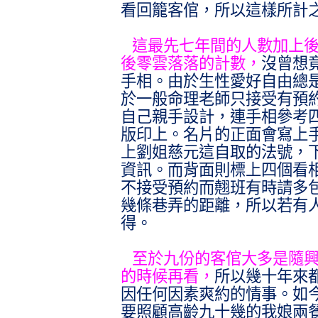
看回籠客倌，所以這樣所計
這最先七年間的人數加上
後零雲落落的計數，
沒曾想
手相。由於生性愛好自由總
於一般命理老師只接受有預
自己親手設計，連手相參考
版印上。名片的正面會寫上
上劉姐慈元這自取的法號，
資訊。而背面則標上四個看
不接受預約而翹班有時請多
幾條巷弄的距離，所以若有
得。
至於九份的客倌大多是隨
的時候再看，
所以幾十年來
因任何因素爽約的情事。如
要照顧高齡九十幾的我娘兩