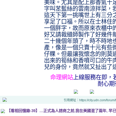
美味。尤其是配上那香氣十
字叫苤藍絲的雲南涼拌菜，
這天下第一挑嘴世上有三分
享足了口福。所以在士林住
一個胖字，故而原來衣櫃中
好又請裁縫師製作了好幾件
二十幾個年頭了，時不時地
產，像是一個只賣十元有些
仔粿。但最讓我懷念的則莫
出來的筍絲和香噴可口的牛
兒的身份，竟然就又扯出了
命理網站
上線服務在即，
耐心期
引用網址：https://city.udn.com/forum
【看相回憶錄-39】…正式為人諮商之前,我在美國混了兩年, 