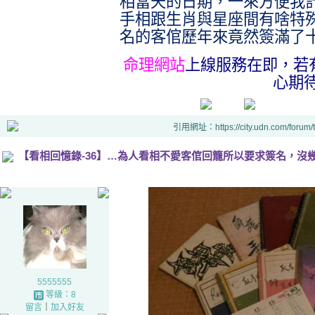
相當天的日期，一來方便我
手相跟生肖與星座間有啥特
名的客倌歷年來竟然簽滿了
命理網站
上線服務在即，若
心期
引用網址：https://city.udn.com/forum
【看相回憶錄-36】…為人看相不愛客倌回籠所以要求簽名，沒
5555555
等級：8
留言
｜
加入好友