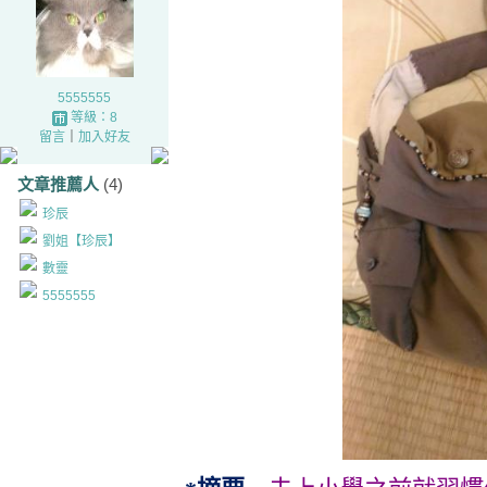
5555555
等級：8
留言
｜
加入好友
文章推薦人
(4)
珍辰
劉姐【珍辰】
數靈
5555555