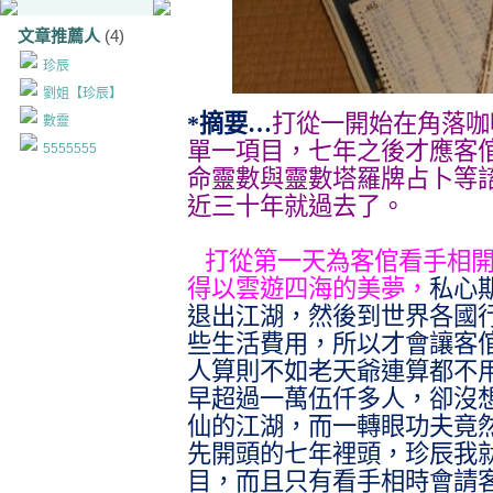
文章推薦人
(4)
珍辰
劉姐【珍辰】
*摘要…
打從一開始在角落咖
數靈
單一項目，七年之後才應客
5555555
命靈數與靈數塔羅牌占卜等
近三十年就過去了。
打從第一天為客倌看手相
得以雲遊四海的美夢，
私心
退出江湖，然後到世界各國
些生活費用，所以才會讓客
人算則不如老天爺連算都不
早超過一萬伍仟多人，卻沒
仙的江湖，而一轉眼功夫竟
先開頭的七年裡頭，珍辰我
目，而且只有看手相時會請