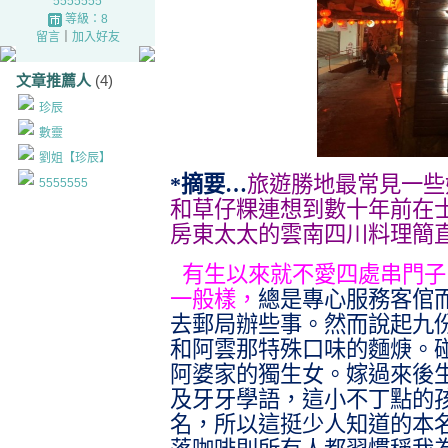
5555555
等級：8
留言
｜
加入好友
文章推薦人
(4)
珍辰
數靈
劉姐【珍辰】
*摘要…
旅遊勝地最常見一些
5555555
和草仔粿連想到數十年前在
房東太太的雲南四川料理簡
有生以來就不愛四處串門子
一般樣，
總是專心服務客倌
去郵局辦些事。然而說起九
和阿雲那特殊口味的麵焿。
阿婆家的獨生女。嫁過來後
及牙牙學語，這小不丁點的
名，所以這挺少人知道的本