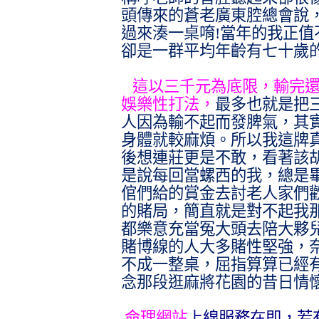
頭傳來的蒼老廣東腔總會說
過來湊一桌唷
!
當年的我正值
卻是一群平均年齡有七十歲
這以三千元為底限，輸完
娛樂性打法，
最多也就是把
人因為輸不起而發脾氣，其
身體就較麻煩。所以我這牌
後想連莊更是不敢，看著該
是說每回當螺西的我，總是
倌們給的賞金去討老人家們
的賭局，簡直就是對不起我
都樂意充當冤大頭去陪大夥
賭博線的人大多賭性堅強，
不成一整桌，屈指算算已經
念那段逛麻將花園的昔日情
命理網站
上線服務在即，若