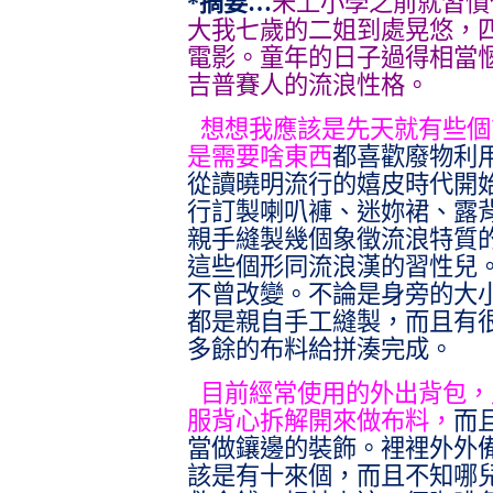
*摘要…
未上小學之前就習慣
大我七歲的二姐到處晃悠，
電影。童年的日子過得相當
吉普賽人的流浪性格。
想想我應該是先天就有些個
是需要啥東西
都喜歡廢物利
從讀曉明流行的嬉皮時代開
行訂製喇叭褲、迷妳裙、露
親手縫製幾個象徵流浪特質
這些個形同流浪漢的習性兒
不曾改變。不論是身旁的大
都是親自手工縫製，而且有
多餘的布料給拼湊完成。
目前經常使用的外出背包，
服背心拆解開來做布料，
而
當做鑲邊的裝飾。裡裡外外
該是有十來個，而且不知哪