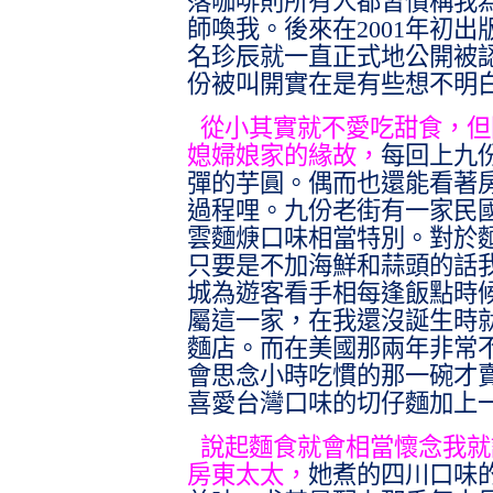
落咖啡則所有人都習慣稱我
師喚我。後來在
2001
年初出
名珍辰就一直正式地公開被
份被叫開實在是有些想不明
從小其實就不愛吃甜食，但
媳婦娘家的緣故，
每回上九
彈的芋圓。偶而也還能看著
過程哩。九份老街有一家民
雲麵焿口味相當特別。對於
只要是不加海鮮和蒜頭的話
城為遊客看手相每逢飯點時
屬這一家，在我還沒誕生時
麵店。而在美國那兩年非常
會思念小時吃慣的那一碗才
喜愛台灣口味的切仔麵加上
說起麵食就會相當懷念我就
房東太太，
她煮的四川口味