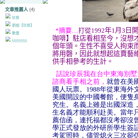
文章推薦人
(4)
珍辰
劉姐【珍辰】
年1
月
3日
*摘要…
打從
1992
數靈
咖啡】駐店看相至今，沒想
5555555
個年頭。生性不喜受人拘束
將用磬，因此就想起這賣藝
供手相參考的生計。
話說珍辰我在台中東海別墅
諮商看手相之前，
就曾在美
國人玩票。
1988
年從東海外
美國開設的中國餐館，便隻
究生。名義上雖是出國深造
生名義才能順利赴美。當年
薦信函，連托福都沒考卻沒
學正式發放的外研所學生簽
考駕照時，儘管熄火三次卻