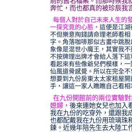
前的舊名檔案。而那時候我
奔忙，而也都真的被珍辰我
每個人對於自己未來人生的發
一探究竟的心態，
這便是江湖
不但樂意掏錢請命理老師看相
字。角落咖啡那似古畫中跳脫
象像是混世小魔王，其實我不
不按牌理出牌才會給人落下這
看起來有些像爺兒們模樣，一
仙風道骨感覺。所以在完全不
想要到九份房東太太家租屋開
手，讓這一家人瞧瞧自己看相
在九份開館前的兩位實驗對
媳婦，
後來連她女兒也加入
我在九份的吃穿外，還跟我
也都配戴我在九份用琉璃珠
鍊。近幾年陪先生去大陸工