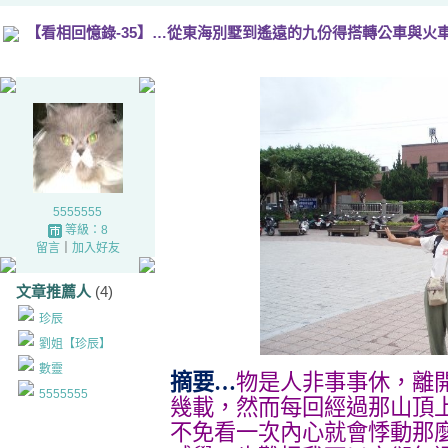
【看相回憶錄-35】…從東海別墅到遙遠的九份得搭轉公車與火
5555555
等級：8
留言
｜
加入好友
文章推薦人
(4)
珍辰
劉姐【珍辰】
數靈
摘要…
物是人非事事休，離
5555555
幾載，然而每回經過那山頂
不免看一次內心就會悸動那