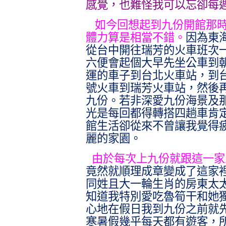
感覺，也難怪我可以忘卻每週
如今回想起到九份開館那
體力算是相當不錯。
因為東
從台中開往瑞芳的火車班次
六便會起個大早先坐公車到
運的車子到台北火車站，到
號火車到瑞芳火車站，然後
九份。若非深愛九份海景及
光是每回都得轉搭四趟車肯
館生活卻從來不曾讓我覺得
麗的家園。
由於每次上九份就跟這一家
竟然就順理成章變成了這家
同姓且大一輪生肖的房東太
知道我特別愛吃魯筍干和她
心地在假日我到九份之前就
寒暑假幾乎每天都有遊客，