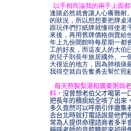
以手相而論我的兩手上面都
逢賭必然就會讓人心癢難耐
的狀況，所以想想要把牌桌
跟玩伴們打紙牌就懂得使老
來後，再用舊牌價格倒賣給
年上九份開館時每星期一都
工的好友，而這友人的大伯
的兒子則長年旅居國外。一
大很近的地方，因為肺積痰
我得空就自告奮勇去幫忙照
每天熬製梨湯和廣東粥與
料，
沒曾想老伯父才喝第一
把長年的積痰給全咳了出來
多久竟然可以呼朋引伴邀集
去台北時就打電話說是他們
常為人提供命理諮商者多半
稱呼老師的音腔聽起來卻很