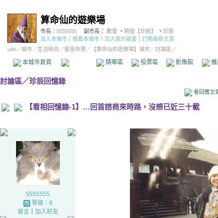
算命仙的遊樂場
市長：
5555555
副市長：
數靈
、
劉姐【珍辰】
、
珍辰
加入本城市
｜
推薦本城市
｜
加入我的最愛
｜
訂閱最新文章
udn
／
城市
／
生活時尚
／
星座命理
／
【算命仙的遊樂場】城市
／討論區／
本城市首頁
討論區
精華區
投票區
影像館
推
討論區
／
珍辰回憶錄
看回應文
【看相回憶錄-1】…回首諮商來時路，沒想已近三十載
5555555
等級：8
留言
｜
加入好友