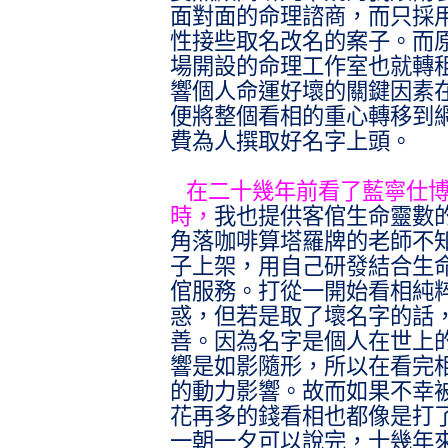
面對面的命理諮商，而只採
性接些取名改名的案子。而
場開設的命理工作室也就轉
響個人命運好壞的關鍵因素
便將整個看相的重心轉移到
費為人撰取好名字上頭。
在二十幾年前看了藍寧仕
時，
我也提供客倌生命靈數
角落咖啡算塔羅牌的老師不
子上架，用自己研發結合生
倌服務。打從一開始看相純
惑，但若是取了壞名字的話
善。因為名字是個人在世上
響是如影隨形，所以在看完
的動力影響。故而如果不幸
花再多的錢看相也都像是打
一朝一夕可以說完，十幾年