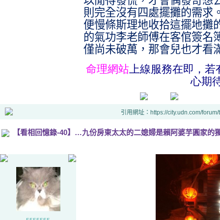
以閒得發慌，才會偶發奇想
則完全沒有四處擺攤的需求
便慢條斯理地收拾這擺地攤
的氣功李老師傅在客倌簽名
僅尚未破萬，那會兒也才看
命理網站
上線服務在即，若
心期
引用網址：https://city.udn.com/forum
【看相回憶錄-40】…九份房東太太的二媳婦是賴阿婆芋圓家的