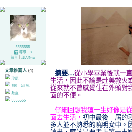
5555555
等級：8
留言
｜
加入好友
文章推薦人
(4)
摘要…
從小學畢業後就一
珍辰
生活，因此不論是赴美救火
劉姐【珍辰】
從來就不曾感覺住在外頭對
數靈
面的不便。
5555555
仔細回想我這一生好像是
面去生活，
初中最後一屆的
多人並不熟悉的曉明女中。