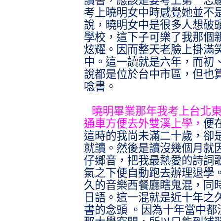
讀書，應該是要考上第一志
考上曉明女中時感覺她並不
說，曉明女中是很多人想破
學校，這下子可樂了我那個
炫耀。因而整天老臉上掛滿
中。這一讀就是六年，而初
說都是位於台中市區，但也
唸書。
曉明畢業那年我考上台北
通車方便去外雙溪上學，
便
這時的我尚未滿二十歲，卻
就讀。然後是讀沒幾個月就
仔鄉音，把我最熱愛的詩詞
氣之下便自動跑去辦理退學
久的音樂西餐廳瞎鬼混，同
日語。這一混就是近十年之
書的念頭 。因為十年當中都