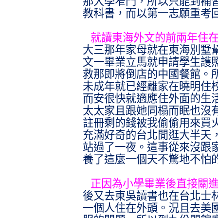
那大學窄門，所以只能到補
教科書，而以第一志願重考
就讀東海外文的前兩年住
大三那年家母就在東海別墅
文一畢業立馬就申請學生護
救那即將倒店的中國餐館。
未成年就已經離家在曉明住
而安很快就適應住外面的生
太太家且跟她同榻而眠也沒
註冊剩的錢被我偷偷用來買
充滿好奇的台北閒逛大半天
站過了一夜。這事從來沒跟
養了這麼一個天不驚地不怕
正因為小學畢業後直接關
後又去東吳讀書也在台北士
一個人住在外頭。況且去美