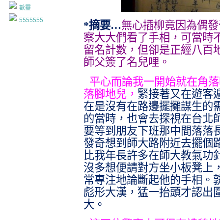
數靈
5555555
*摘要…
無心插柳竟因為偶發
察大大們看了手相，可當時
留名計數，但卻是正經八百
師父簽了名兒哩。
平心而論我一開始就在角落
落腳地兒，
緊接著又在遊客
在是沒有在路邊擺攤謀生的
的當時，也會去探視在台北
要等到朋友下班那中間落落
發奇想到師大路附近去擺個
比我年長許多在師大教氣功
沒多想便請對方坐小板凳上
常專注地論斷起他的手相。
彪形大漢，猛一抬頭才認出
大。