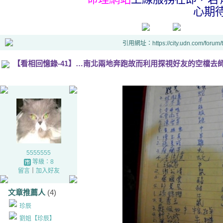
心期
引用網址：https://city.udn.com/forum
【看相回憶錄-41】…南北兩地奔跑故而利用探視好友的空檔去
5555555
等級：8
留言
｜
加入好友
文章推薦人
(4)
珍辰
劉姐【珍辰】