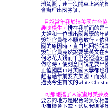
灣駕照，連一次開車上路的
會辦理出國簽証。
且說當年我於這美國在台協
趣味橫生，
排在我前面的是
夫婦和一位想出國遊學的年
簽証官員都不願意放行。依
國的原因時，直白地回答說
簽証官員竟然說要學英文在
何必花大錢而千里迢迢遠赴
做啥時，便刻意回說是要出
正值國曆
11
月美國大學都也
趕著過年前要去美國，而我
過我今生首次的
white Christ
可那剛擋了人家蜜月美夢
要去的地方是跟台灣氣候相
少有機會下雪。珍辰我則簡