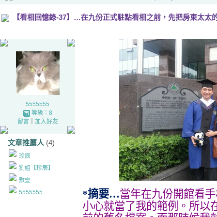
【看相回憶錄-37】…在九份正式駐點看相之前，先把房東太太
5555555
等級：8
留言
｜
加入好友
文章推薦人
(4)
珍辰
劉姐【珍辰】
數靈
*摘要…
當年在九份開館看手
5555555
小心就當了我的範例。所以