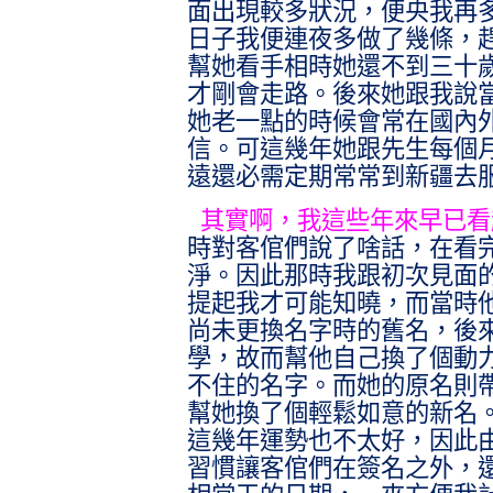
面出現較多狀況，便央我再
日子我便連夜多做了幾條，
幫她看手相時她還不到三十
才剛會走路。後來她跟我說
她老一點的時候會常在國內
信。可這幾年她跟先生每個
遠還必需定期常常到新疆去
其實啊，我這些年來早已看
時對客倌們說了啥話，在看
淨。因此那時我跟初次見面
提起我才可能知曉，而當時
尚未更換名字時的舊名，後
學，故而幫他自己換了個動
不住的名字。而她的原名則
幫她換了個輕鬆如意的新名
這幾年運勢也不太好，因此
習慣讓客倌們在簽名之外，