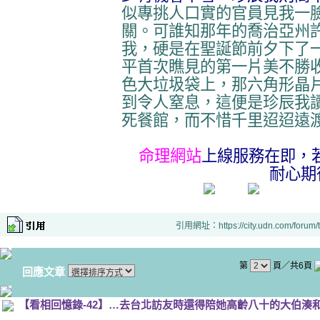
似專挑人口實的官員見我一
關。可誰知那年的喬治亞州
我，硬是在聖誕節前夕下了
平首次瞧見的第一片美不勝
色大垃圾袋上，那六角形晶
到令人窒息，這便是珍辰我
死餐館，而不惜千里迢迢遠
命理網站
上線服務在即，
耐心期
引用網址：https://city.udn.com/forum
第
頁／共6頁
回應文章
【看相回憶錄-42】…去台北訪友時還得陪她高齡八十的大伯湊