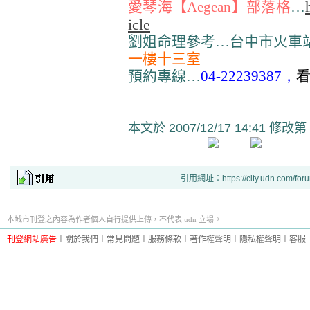
愛琴海【Aegean】部落格
…
icle
劉姐命理參考…台中市火車
一樓十三室
預約專線…
04-22239387，
本文於
2007/12/17 14:41 修改第
引用網址：https://city.udn.com/for
本城市刊登之內容為作者個人自行提供上傳，不代表 udn 立場。
刊登網站廣告
︱
關於我們
︱
常見問題
︱
服務條款
︱
著作權聲明
︱
隱私權聲明
︱
客服