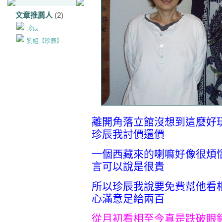
文章推薦人
(2)
珍辰
劉姐【珍辰】
離開角落立館沒想到這麼好
珍辰我討價還價
一個西藏來的喇嘛好像很煩
言可以說是很貴
所以珍辰我說要免費幫他看
心滿意足給兩百
從月初看相至今真是跌破眼