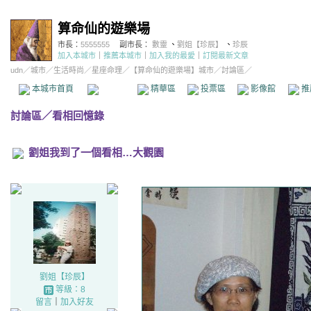
算命仙的遊樂場
市長：
5555555
副市長：
數靈
、
劉姐【珍辰】
、
珍辰
加入本城市
｜
推薦本城市
｜
加入我的最愛
｜
訂閱最新文章
udn
／
城市
／
生活時尚
／
星座命理
／
【算命仙的遊樂場】城市
／討論區／
本城市首頁
討論區
精華區
投票區
影像館
推
討論區
／
看相回憶錄
劉姐我到了一個看相…大觀園
劉姐【珍辰】
等級：8
留言
｜
加入好友