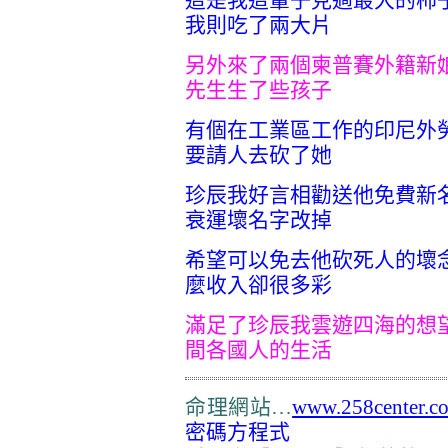
我則吃了兩大片
另外來了兩個柬普賽外籍新
先生生了些孩子
有個在工業區工作的印尼外
要請人去砍了她
珍辰我好言相勸送他免費新
衰運壞名字改掉
希望可以免去他砍死人的壞
麼收入卻很多彩
滿足了珍辰我雲遊四海的想
間各國人的生活
命理網站…
www.258center.c
密碼方程式