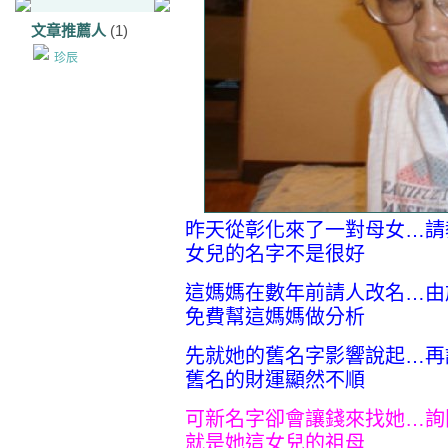
文章推薦人
(1)
珍辰
昨天從彰化來了一對母女…請
女兒的名字不是很好
這媽媽在數年前請人改名…由
免費幫這媽媽做分析
先就她的舊名字影響說起…再
舊名的財運顯然不順
可新名字卻會讓錢來找她…詢
就是她這女兒的祖母