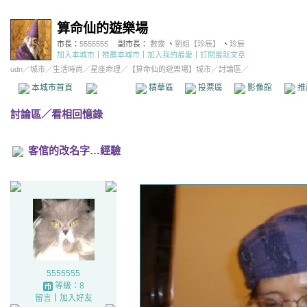
算命仙的遊樂場
市長：
5555555
副市長：
數靈
、
劉姐【珍辰】
、
珍辰
加入本城市
｜
推薦本城市
｜
加入我的最愛
｜
訂閱最新文章
udn
／
城市
／
生活時尚
／
星座命理
／
【算命仙的遊樂場】城市
／討論區／
本城市首頁
討論區
精華區
投票區
影像館
推
討論區
／
看相回憶錄
客倌的改名字…經驗
5555555
等級：8
留言
｜
加入好友