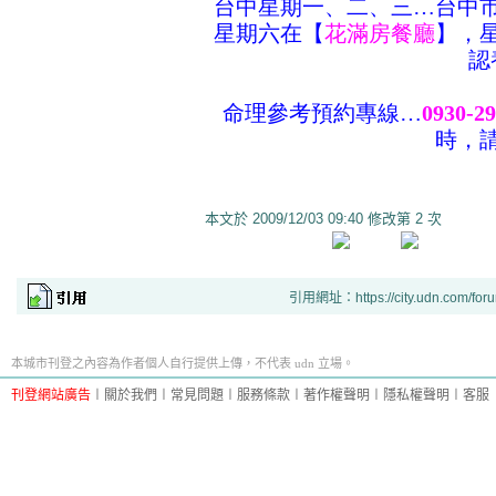
台中星期一、二、三…台中
星期六在【
花滿房餐廳
】，
認
命理參考
預約專線…
0930-29
時，
本文於
2009/12/03 09:40 修改第 2 次
引用網址：https://city.udn.com/for
本城市刊登之內容為作者個人自行提供上傳，不代表 udn 立場。
刊登網站廣告
︱
關於我們
︱
常見問題
︱
服務條款
︱
著作權聲明
︱
隱私權聲明
︱
客服