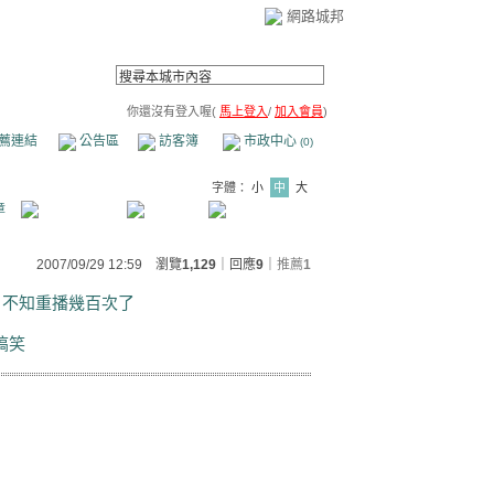
網路城邦
你還沒有登入喔(
馬上登入
/
加入會員
)
薦連結
公告區
訪客簿
市政中心
(0)
字體：
小
中
大
章
2007/09/29 12:59 瀏覽
1,129
｜回應
9
｜
推薦
1
 不知重播幾百次了
搞笑