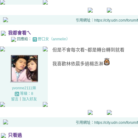
引用網址：https://city.udn.com/forum
我都會看ㄟ
回應給：
野口女（anmelin）
但是不會每次看~都是轉台轉到就看
我喜歡林依晨多過楊丞淋
yvonne2111妹
等級：8
留言
｜
加入好友
引用網址：https://city.udn.com/forum
只看過