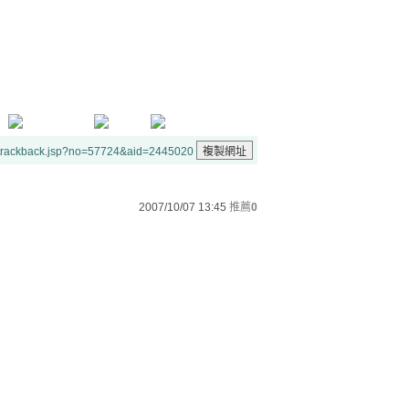
/trackback.jsp?no=57724&aid=2445020
2007/10/07 13:45
推薦
0