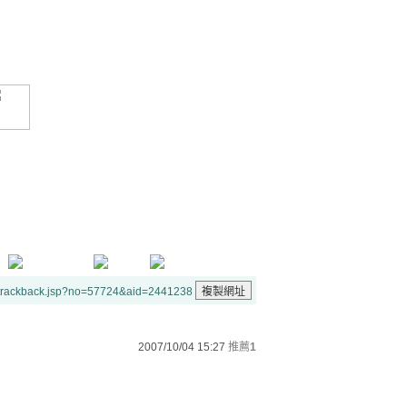
/trackback.jsp?no=57724&aid=2441238
2007/10/04 15:27
推薦
1