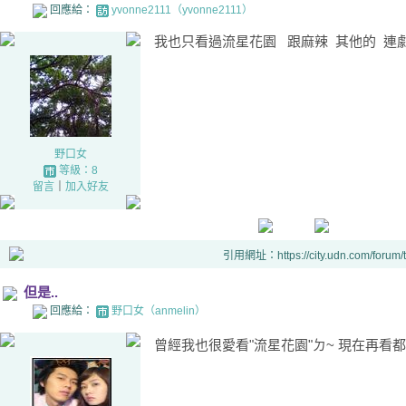
回應給：
yvonne2111（yvonne2111）
我也只看過流星花園 跟麻辣 其他的 連
野口女
等級：8
留言
｜
加入好友
引用網址：https://city.udn.com/forum
但是..
回應給：
野口女（anmelin）
曾經我也很愛看"流星花園"ㄉ~ 現在再看