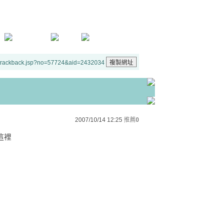
/trackback.jsp?no=57724&aid=2432034
2007/10/14 12:25
推薦
0
這裡