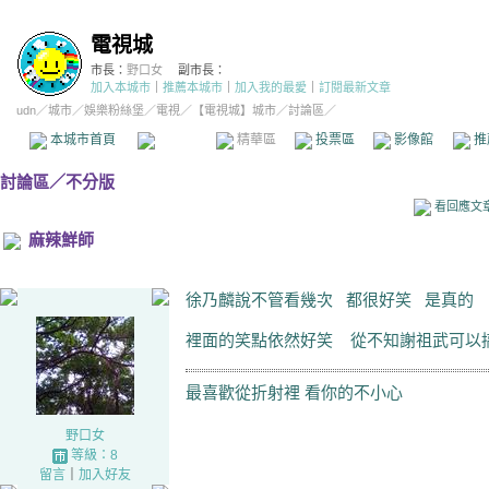
電視城
市長：
野口女
副市長：
加入本城市
｜
推薦本城市
｜
加入我的最愛
｜
訂閱最新文章
udn
／
城市
／
娛樂粉絲堡
／
電視
／
【電視城】城市
／討論區／
本城市首頁
討論區
精華區
投票區
影像館
推
討論區
／
不分版
看回應文
麻辣鮮師
徐乃麟說不管看幾次 都很好笑 是真的
裡面的笑點依然好笑 從不知謝祖武可以
最喜歡從折射裡 看你的不小心
野口女
等級：8
留言
｜
加入好友