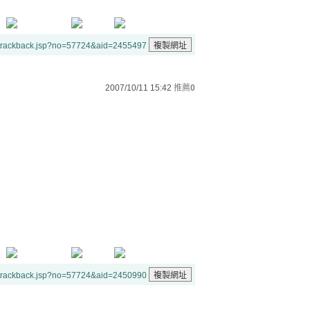
/trackback.jsp?no=57724&aid=2455497
2007/10/11 15:42
推薦
0
/trackback.jsp?no=57724&aid=2450990