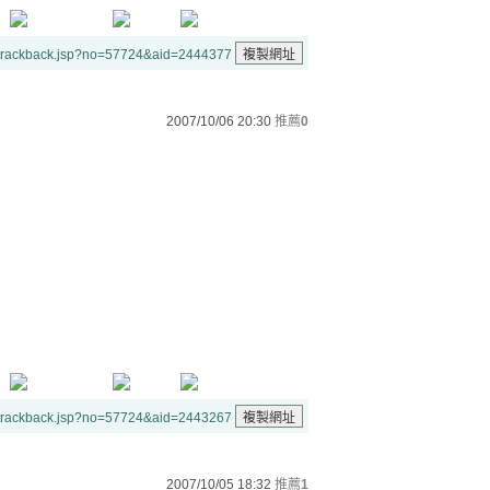
/trackback.jsp?no=57724&aid=2444377
2007/10/06 20:30
推薦
0
/trackback.jsp?no=57724&aid=2443267
2007/10/05 18:32
推薦
1