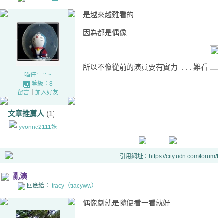
是越來越難看的
因為都是偶像
所以不像從前的演員要有實力 . . . 難看
喵仔 ' - ^ ~
等級：8
留言
｜
加入好友
文章推薦人
(1)
yvonne2111妹
引用網址：https://city.udn.com/forum
亂演
回應給：
tracy（tracyww）
偶像劇就是隨便看一看就好