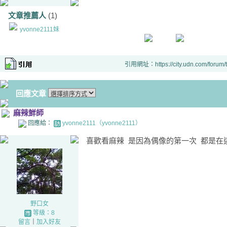
文章推薦人
(1)
yvonne2111妹
引用網址：https://city.udn.com/forum
回應文章
麻辣鮮師
回應給：
yvonne2111（yvonne2111）
喜歡看麻辣 是因為偶像的第一次 都是在
野口女
等級：8
留言
｜
加入好友