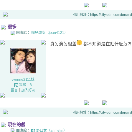
引用網址：https://city.udn.com/forum
很多
回應給：
喵兒瓊安（joan4121）
真ㄉ演ㄉ很差
都不知道是在紅什麼ㄉ?!
yvonne2111妹
等級：8
留言
｜
加入好友
引用網址：https://city.udn.com/forum
現在的戲
回應給：
野口女（anmelin）