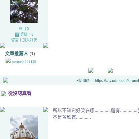
野口女
等級：8
留言
｜
加入好友
文章推薦人
(1)
yvonne2111妹
引用網址：https://city.udn.com/forum
從沒認真看
所以不知它好笑在哪.............還有........
不是蓋欣賞............