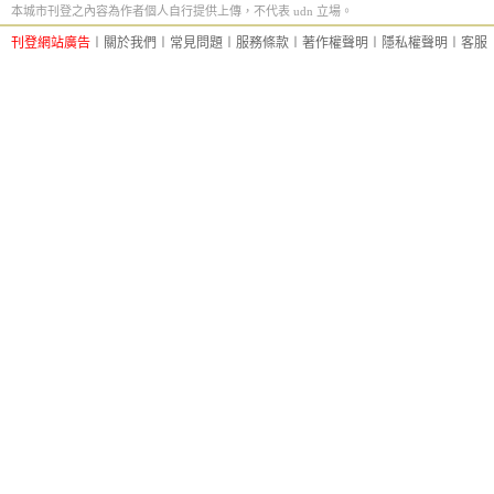
本城市刊登之內容為作者個人自行提供上傳，不代表 udn 立場。
刊登網站廣告
︱
關於我們
︱
常見問題
︱
服務條款
︱
著作權聲明
︱
隱私權聲明
︱
客服