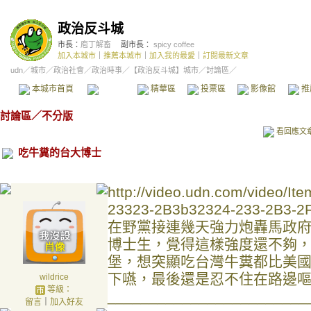
政治反斗城
市長：
庖丁解畜
副市長：
spicy coffee
加入本城市
｜
推薦本城市
｜
加入我的最愛
｜
訂閱最新文章
udn
／
城市
／
政治社會
／
政治時事
／
【政治反斗城】城市
／討論區／
本城市首頁
討論區
精華區
投票區
影像館
推
討論區
／
不分版
看回應文
吃牛糞的台大博士
http://video.udn.com/video/I
23323-2B3b32324-233-2B3-2
在野黨接連幾天強力炮轟馬政
博士生，覺得這樣強度還不夠
堡，想突顯吃台灣牛糞都比美
下嚥，最後還是忍不住在路邊
wildrice
等級：
________________________
留言
｜
加入好友