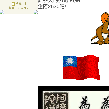
愛靠夭的瘋狗 咬到自己
等級：8
企陪2630吧!
留言
｜
加入好友