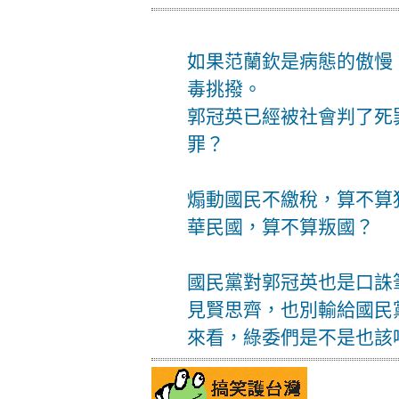
如果范蘭欽是病態的傲慢
毒挑撥。
郭冠英已經被社會判了死
罪？
煽動國民不繳稅，算不算
華民國，算不算叛國？
國民黨對郭冠英也是口誅
見賢思齊，也別輸給國民
來看，綠委們是不是也該