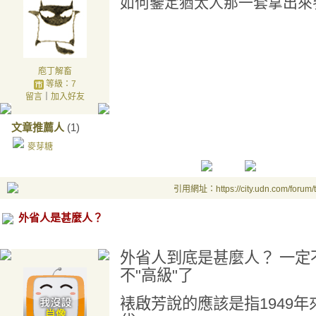
如何鑒定猶太人那一套拿出來
庖丁解畜
等級：7
留言
｜
加入好友
文章推薦人
(1)
麥芽糖
引用網址：https://city.udn.com/forum
外省人是甚麼人？
外省人到底是甚麼人？ 一定
不"高級"了
裱啟芳說的應該是指1949