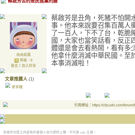
蔡啟芳丟的是民進黨的臉
蔡啟芳是丑角，死豬不怕開
事。他本來說要召集百萬人
了一百人，下不了台，乾脆
國，大家也當笑話看，反正
體還是會去看熱鬧，看有多
他拿什麼消滅中華民國。至
自由如風
等級：8
本事消滅啦！
留言
｜
加入好友
文章推薦人
(1)
麥芽糖
引用網址：https://city.udn.com/forum
本城市刊登之內容為作者個人自行提供上傳，不代表 udn 立場。