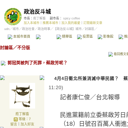
政治反斗城
市長：
庖丁解畜
副市長：
spicy coffee
加入本城市
｜
推薦本城市
｜
加入我的最愛
｜
訂閱最新文章
udn
／
城市
／
政治社會
／
政治時事
／
【政治反斗城】城市
／討論區／
本城市首頁
討論區
精華區
投票區
影像館
推
討論區
／
不分版
看回應文
郭冠英被判了死罪，蔡啟芳呢？
4月4日衝北所兼消滅中華民國？ 
11:20)
記者康仁俊／台北報導
民進黨籍前立委蔡啟芳日
庖丁解畜
等級：7
（18）日號召百萬人衝
留言
｜
加入好友