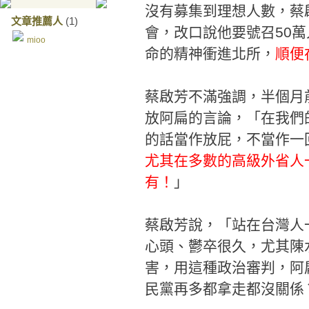
沒有募集到理想人數，蔡
文章推薦人
(1)
會，改口說他要號召50萬
mioo
命的精神衝進北所，
順便
蔡啟芳不滿強調，半個月
放阿扁的言論，「在我們
的話當作放屁，不當作一
尤其在多數的高級外省人
有！
」
蔡啟芳說，「站在台灣人
心頭、鬱卒很久，尤其陳
害，用這種政治審判，阿
民黨再多都拿走都沒關係