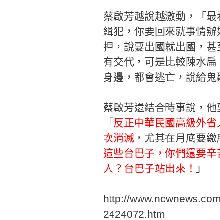
蔡啟芳越說越激動，「最
緝犯，你要回來就事情辦
押，說要出國就出國，甚
有交代，可是比較陳水扁
身邊，都會逃亡，說給鬼
蔡啟芳還結合時事說，他
「
反正中華民國高級外省
次消滅
，尤其在月底要繳
這些台巴子，你們還要辛
人？台巴子站出來！
」
http://www.nownews.com
2424072.htm