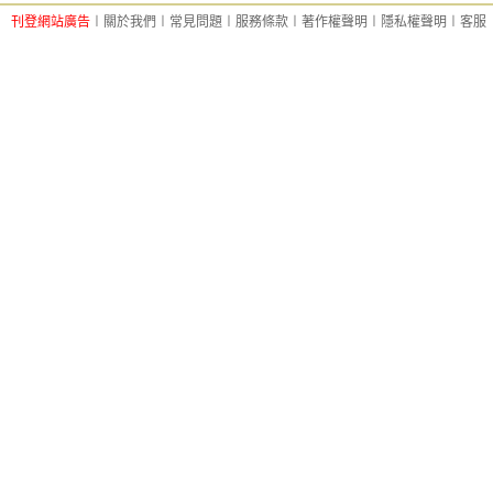
刊登網站廣告
︱
關於我們
︱
常見問題
︱
服務條款
︱
著作權聲明
︱
隱私權聲明
︱
客服