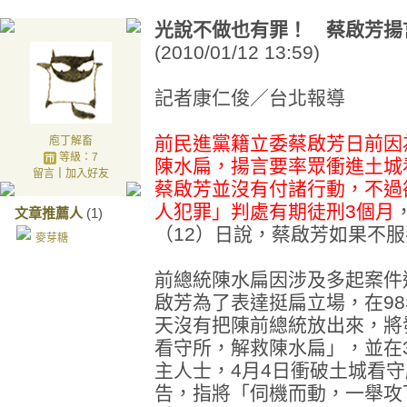
光說不做也有罪！ 蔡啟芳揚
(2010/01/12 13:59)
記者康仁俊／台北報導
前民進黨籍立委蔡啟芳日前因
庖丁解畜
等級：7
陳水扁，揚言要率眾衝進土城
留言
｜
加入好友
蔡啟芳並沒有付諸行動，不過
人犯罪」判處有期徒刑3個月
文章推薦人
(1)
（12）日說，蔡啟芳如果不
麥芽糖
前總統陳水扁因涉及多起案件
啟芳為了表達挺扁立場，在98
天沒有把陳前總統放出來，將
看守所，解救陳水扁」，並在
主人士，4月4日衝破土城看守
告，指將「伺機而動，一舉攻