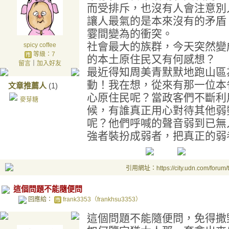
而受排斥，也沒有人會注意別
讓人最氣的是本來沒有的矛盾
霎間變為的衝突。
社會最大的族群，今天突然變
spicy coffee
等級：7
的本土原住民又有何感想？
留言
｜
加入好友
最近得知周美青默默地跑山區
動！我在想，從來有那一位本
文章推薦人
(1)
心原住民呢？當政客們不斷利
麥芽糖
候，有誰真正用心對待其他弱
呢？他們呼喊的聲音弱到已無
強者裝扮成弱者，把真正的弱
引用網址：https://city.udn.com/forum
這個問題不能隨便問
回應給：
frank3353（frankhsu3353）
這個問題不能隨便問，免得撒