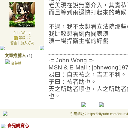
老美現在說無意介入，其實私
而且等到兩邊快打起來的時候
不過，我不太想看立法院那些
我比較想看劉內閣表演
JohnWong
等級：7
演一場捍衛主權的好戲
留言
｜
加入好友
文章推薦人
(1)
-= John Wong =-
麥芽糖
MSN & E-Mail : johnwong1
易曰：自天祐之，吉无不利。
子曰：祐者助也。
天之所助者順也，人之所助者
也。
引用網址：https://city.udn.com/forum
麥兄請寬心