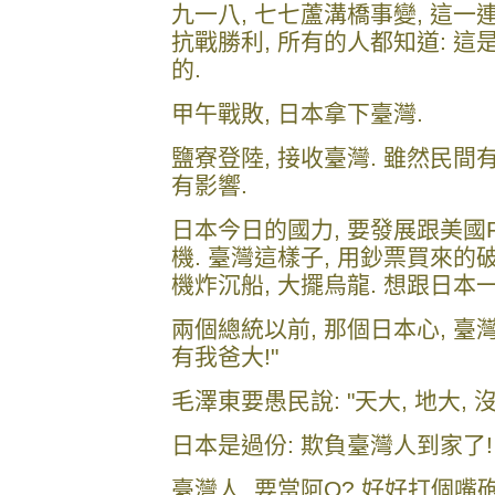
九一八, 七七蘆溝橋事變, 這一
抗戰勝利, 所有的人都知道: 這
的.
甲午戰敗, 日本拿下臺灣.
鹽寮登陸, 接收臺灣. 雖然民間
有影響.
日本今日的國力, 要發展跟美國F
機. 臺灣這樣子, 用鈔票買來的
機炸沉船, 大擺烏龍. 想跟日本
兩個總統以前, 那個日本心, 臺灣
有我爸大!"
毛澤東要愚民說: "天大, 地大, 
日本是過份: 欺負臺灣人到家了!
臺灣人, 要當阿Q? 好好打個嘴砲