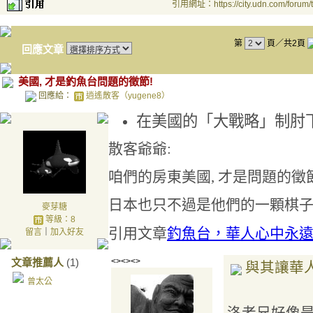
引用網址：https://city.udn.com/forum
第
頁／共2頁
回應文章
美國, 才是釣魚台問題的徵節!
回應給：
逍遙散客（yugene8）
在美國的「大戰略」制肘
散客爺爺:
咱們的房東美國, 才是問題的徵節
日本也只不過是他們的一顆棋子
麥芽糖
等級：8
引用文章
釣魚台，華人心中永
留言
｜
加入好友
文章推薦人
(1)
<><><>
與其讓華人
曾太公
洛老兄好像是