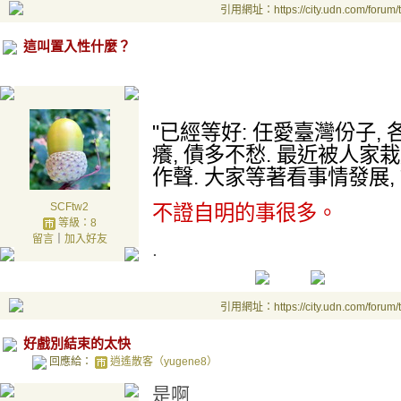
引用網址：https://city.udn.com/forum
這叫置入性什麼？
.
"已經等好: 任愛臺灣份子, 
癢, 債多不愁. 最近被人家栽
作聲. 大家等著看事情發展,
SCFtw2
不證自明的事很多。
等級：8
留言
｜
加入好友
.
引用網址：https://city.udn.com/forum
好戲別結束的太快
回應給：
逍遙散客（yugene8）
是啊