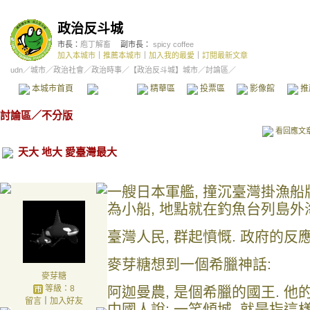
政治反斗城
市長：
庖丁解畜
副市長：
spicy coffee
加入本城市
｜
推薦本城市
｜
加入我的最愛
｜
訂閱最新文章
udn
／
城市
／
政治社會
／
政治時事
／
【政治反斗城】城市
／討論區／
本城市首頁
討論區
精華區
投票區
影像館
推
討論區
／
不分版
看回應文
天大 地大 愛臺灣最大
一艘日本軍艦, 撞沉臺灣掛漁船
為小船, 地點就在釣魚台列島外
臺灣人民, 群起憤慨. 政府的反
麥芽糖想到一個希臘神話:
麥芽糖
等級：8
阿迦曼農, 是個希臘的國王. 他的
留言
｜
加入好友
中國人說: 一笑傾城, 就是指這樣