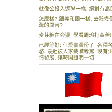
就像公投入返聯一樣: 絕對有高
怎麼樣? 跟義和團一樣, 去殺幾
灣的厲害?
麥芽糖在旁邊, 學看周瑜打黃蓋!
已經等好: 任愛臺灣份子, 各種各
愁. 最近被人家栽贓辱罵, 沒有
情發展, 讓時間證明一切!