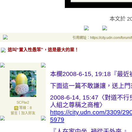
本文於
2
引用網址：https://city.udn.com/forum
這叫“置入性愚笨”，這是最大的業！
本欄2008-6-15, 19:18
下面這一篇不敢謙讓，送上門來
2008-6-14, 15:47〈
SCFtw2
人組之尊稱之商榷〉
等級：8
https://city.udn.com/3309/
留言
｜
加入好友
5979
『人在家中坐, 禍從天外來.