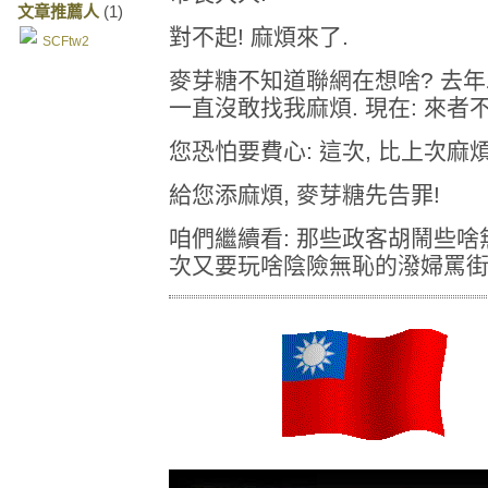
文章推薦人
(1)
對不起! 麻煩來了.
SCFtw2
麥芽糖不知道聯網在想啥? 去年二
一直沒敢找我麻煩. 現在: 來者不
您恐怕要費心: 這次, 比上次麻
給您添麻煩, 麥芽糖先告罪!
咱們繼續看: 那些政客胡鬧些啥無
次又要玩啥陰險無恥的潑婦罵街