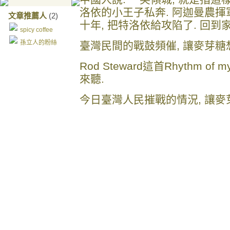
洛依的小王子私奔. 阿迦曼農揮軍
文章推薦人
(2)
十年, 把特洛依給攻陷了. 回到
spicy coffee
孫立人的粉絲
臺灣民間的戰鼓頻催, 讓麥芽糖
Rod Steward這首
Rhythm of my
來聽.
今日臺灣人民摧戰的情況, 讓麥