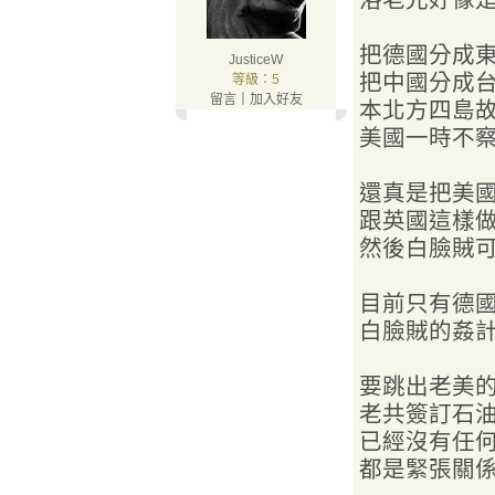
把德國分成東
JusticeW
把中國分成台
等級：5
留言
｜
加入好友
本北方四島故
美國一時不察
還真是把美國
跟英國這樣做
然後白臉賊可
目前只有德國
白臉賊的姦計中
要跳出老美的
老共簽訂石油
已經沒有任何
都是緊張關係