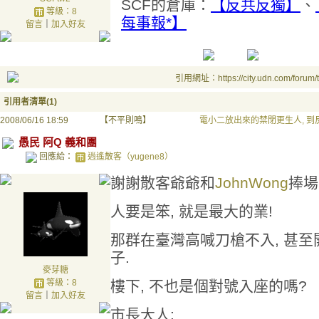
SCF的倉庫：
【反共反獨】
、
等級：8
每事報*】
留言
｜
加入好友
引用網址：https://city.udn.com/forum
引用者清單(1)
2008/06/16 18:59
【不平則鳴】
電小二放出來的禁閉更生人, 到
愚民 阿Q 義和團
回應給：
逍遙散客（yugene8）
謝謝散客爺爺和
JohnWong
捧場
人要是笨, 就是最大的業!
那群在臺灣高喊刀槍不入, 甚至
子.
麥芽糖
等級：8
樓下, 不也是個對號入座的嗎?
留言
｜
加入好友
市長大人: