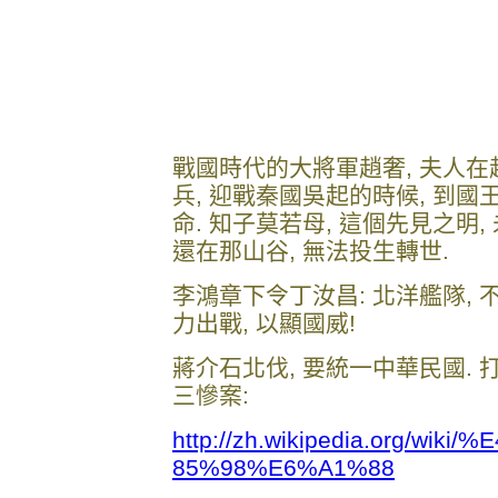
戰國時代的大將軍趙奢, 夫人在
兵, 迎戰秦國吳起的時候, 到國
命. 知子莫若母, 這個先見之明,
還在那山谷, 無法投生轉世.
李鴻章下令丁汝昌: 北洋艦隊, 
力出戰, 以顯國威!
蔣介石北伐, 要統一中華民國. 
三慘案:
http://zh.wikipedia.org/w
85%98%E6%A1%88