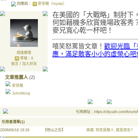
回應給：
麥芽糖（myata）
在美國的「大戰略」制肘下
何如藉機多欣賞幾場政客秀
麥兄寬心乾一杯吧！
嘻笑怒罵皆文章！
歡迎光臨「
應，滿足散客小小的虛榮心吧
逍遙散客
等級：8
留言
｜
加入好友
文章推薦人
(2)
麥芽糖
JohnWong
引用網址：https://city.udn.com/forum
引用者清單(1)
2008/06/16 19:26
【他山之石】
美國, 到底是敵人, 還是朋友?