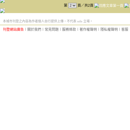
第
頁／共2頁
本城市刊登之內容為作者個人自行提供上傳，不代表 udn 立場。
刊登網站廣告
︱
關於我們
︱
常見問題
︱
服務條款
︱
著作權聲明
︱
隱私權聲明
︱
客服