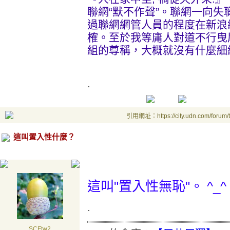
聯網“默不作聲”。聯網一向
過聯網網管人員的程度在新浪
榷。至於我等庸人對道不行曳
組的尊稱，大概就沒有什麼細細
.
引用網址：https://city.udn.com/forum
這叫置入性什麼？
.
這叫"置入性無恥"。 ^_^
.
SCFtw2