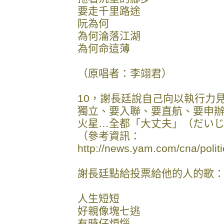
要走千里路途
阮為何
為何淪落江湖
為何命這薄
（原唱者：李翊君）
10，謝長廷說自己向以執行力
獨立、要入聯、要直航、要申
火星…全都「大丈夫」（だい
（參考資訊：
http://news.yam.com/cna/pol
謝長廷點給投票給他的人的歌
人生短短
好親像塊七逃
有時仔煩惱