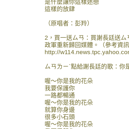
是什麼讓你這樣迷戀
這樣的放肆
（原唱者：彭羚）
2，買一送ㄙㄢ：買謝長廷送ㄙㄢ
政軍重新歸回媒體。（參考資
http://w114.news.tpc.yahoo.co
ㄙㄢㄌㄧˋ點給謝長廷的歌：你
喔～你是我的花朵
我要保護你
一路都暢通
喔～你是我的花朵
就算你身邊
很多小石頭
喔～你是我的花朵