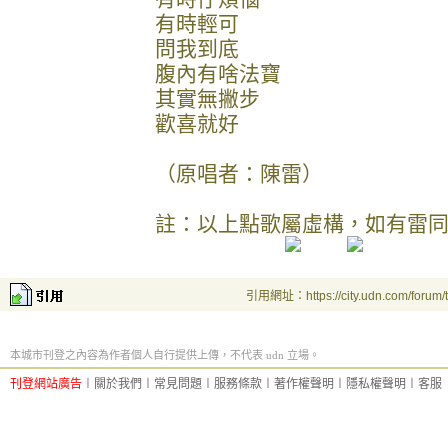
有時輕可
問我到底
腹內有啥法寶
其實無撇步
歡喜就好
（原唱者：陳雷）
註：以上點歌屬虛構，如有雷
引用網址：https://city.udn.com/forum
本城市刊登之內容為作者個人自行提供上傳，不代表 udn 立場。
刊登網站廣告
︱
關於我們
︱
常見問題
︱
服務條款
︱
著作權聲明
︱
隱私權聲明
︱
客服