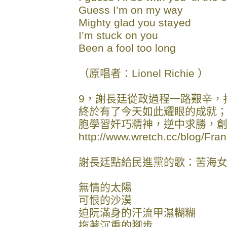
Guess I’m on my way
Mighty glad you stayed
I’m stuck on you
Been a fool too long
（原唱者：Lionel Richie ）
9，謝長廷從政過程一路艱辛，
終於有了今天如此耀眼的成就
胞學習奸巧精神，逆中求勝，
http://www.wretch.cc/blog/Fr
謝長廷點給民進黨的歌：苦海
無情的太陽
可恨的沙漠
迫阮滿身的汗流甲濕糊糊
拖著沉重的腳步