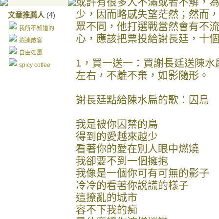
或許有很多人不滿或者不解，
少，因而略感失望茫然；然而
文章推薦人
(4)
眾不同，他打選戰當然會有不流
我所不知道的
心，應該把票投給謝長廷，十
逍遙散客
自由如風
1，買一送一：買謝長廷送陳水
spicy coffee
左右，不離不棄，如影隨形。
謝長廷點給陳水扁的歌：囚鳥
我是被你囚禁的鳥
得到的愛越來越少
看著你的愛在別人眼中燃燒
我卻要不到一個擁抱
我像是一個你可有可無的影子
冷冷的看著你說謊的樣子
這撩亂的城市
容不下我的痴