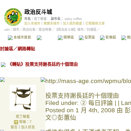
政治反斗城
市長：
庖丁解畜
副市長：
spicy coffee
加入本城市
｜
推薦本城市
｜
加入我的最愛
｜
訂閱最新文章
udn
／
城市
／
政治社會
／
政治時事
／
【政治反斗城】城市
／討論區／
本城市首頁
討論區
精華區
投票區
影像館
推
討論區
／
網路轉貼
《轉貼》投票支持謝長廷的十個理由
http://mass-age.com/wpmu/blo
投票支持謝長廷的十個理由
Filed under: ② 每日評論 | | Lan
Posted on 1 月 4th, 2008 由
文◎彭蕙仙
庖丁解畜
等級：7
留言
｜
加入好友