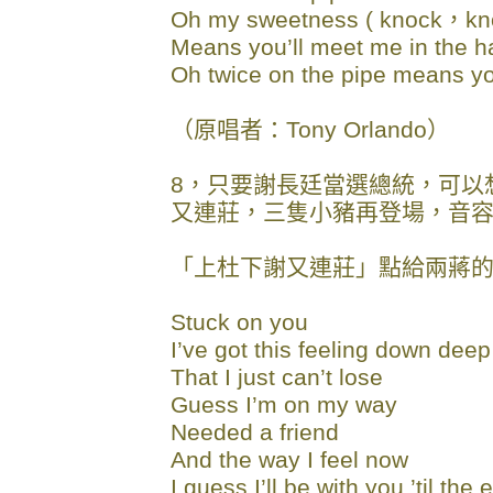
Oh my sweetness ( knock，kn
Means you’ll meet me in the h
Oh twice on the pipe means y
（原唱者：Tony Orlando）
8，只要謝長廷當選總統，可以
又連莊，三隻小豬再登場，音容
「上杜下謝又連莊」點給兩蔣的歌：S
Stuck on you
I’ve got this feeling down deep
That I just can’t lose
Guess I’m on my way
Needed a friend
And the way I feel now
I guess I’ll be with you ’til the 