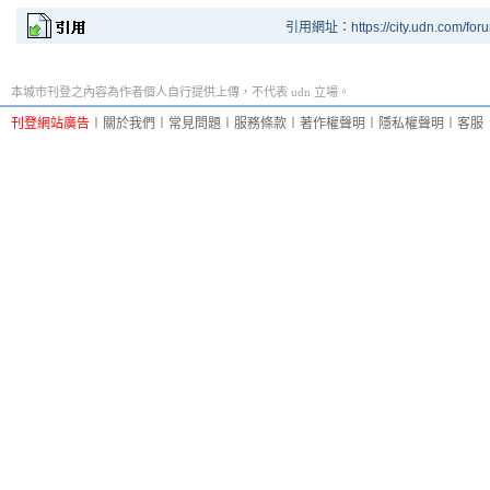
引用網址：https://city.udn.com/for
本城市刊登之內容為作者個人自行提供上傳，不代表 udn 立場。
刊登網站廣告
︱
關於我們
︱
常見問題
︱
服務條款
︱
著作權聲明
︱
隱私權聲明
︱
客服