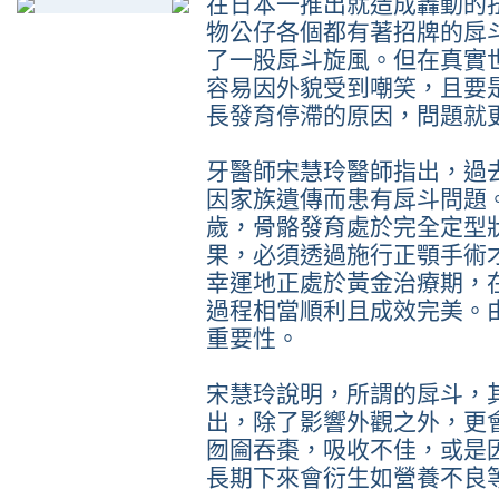
在日本一推出就造成轟動的
物公仔各個都有著招牌的戽
了一股戽斗旋風。但在真實
容易因外貌受到嘲笑，且要
長發育停滯的原因，問題就
牙醫師宋慧玲醫師指出，過
因家族遺傳而患有戽斗問題
歲，骨骼發育處於完全定型
果，必須透過施行正顎手術
幸運地正處於黃金治療期，
過程相當順利且成效完美。
重要性。
宋慧玲說明，所謂的戽斗，
出，除了影響外觀之外，更
囫圇吞棗，吸收不佳，或是
長期下來會衍生如營養不良