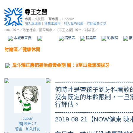
尋王之盟
市長：
文俠隱
副市長：
Chocola
加入本城市
｜
推薦本城市
｜
加入我的最愛
｜
訂閱最新文章
udn
／
城市
／
政治社會
／
國際萬象
／
【尋王之盟】城市
／討論區／
本城市首頁
討論區
精華區
投票區
影像館
推
討論區
／
健康休閒
戽斗矯正應把握治療黃金期 醫：9至12歲無須拔牙
-------------------------------------
何時才是帶孩子到牙科看診
沒有既定的年齡限制，一旦
行評估。
-------------------------------------
2019-08-21【NOW健康
pupuy
等級：5
留言
｜
加入好友