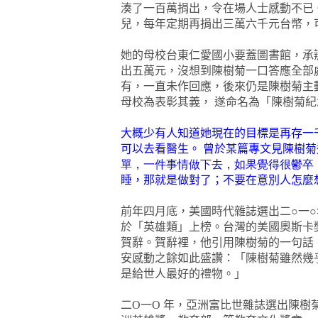
湊了一百萬捐出，令在場人士感動不已
兒，每年定期再捐出三萬六千元台幣，
她的母校台東仁愛國小要蓋圖書館，承
出五萬元，沒想到陳樹菊一口答應全部
有，一直未作回應，後來仍是陳樹菊主
母校為表彰其義，
遂命名為「
陳樹菊紀
大概少有人知道她現在的目標是再存一
可以去看醫生。 曾於某篇專文見陳樹菊
單
，
一件事情做下去
，
如果覺得很鬱卒
睡，那就是做對了；不要在意別人怎麼
前年四月底，美國時代雜誌選出二○一
於「英雄類」上榜。台灣的美國奧斯卡
賀辭。賀辭裡，他引用陳樹菊的一句話
安感動之餘如此盛讚：「陳樹菊雖然幾
是給世人最好的禮物。」
二
O
一
O
年，亞洲富比世雜誌選出陳樹