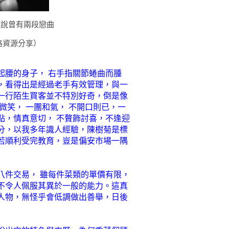
據說曾有兩段戀曲
路資源分享）
起腰的身子，
右手
指關節蜷曲而腫
，看得出是經過老手有效管理，與一
一行陌生買客並不特別好奇，倒是像
微笑，
一團和氣，
不開口則已，一
點，情真意切，
不贅飾討喜，不逢迎
分，以我多年識人經驗，陳樹菊是標
若順利受完教育，豈是偏安市場一隅
八件交易，
雖每件菜類的單價有限，
不令人佩服其異於一般的能力。這真
人物，無怪乎會低調做出善舉，日後