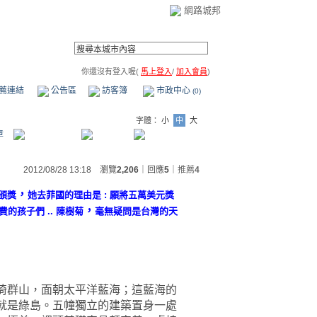
網路城邦
你還沒有登入喔(
馬上登入
/
加入會員
)
薦連結
公告區
訪客簿
市政中心
(0)
字體：
小
中
大
章
2012/08/28 13:18 瀏覽
2,206
｜回應
5
｜
推薦
4
，
頒獎
她去菲國的理由是 : 願將五萬美元獎
，
的孩子們 .. 陳樹菊
毫無疑問是台灣的天
倚群山，面朝太平洋藍海；這藍海的
就是綠島。五幢獨立的建築置身一處