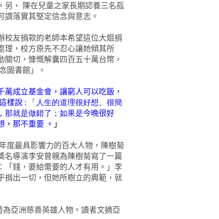
。另，
陳在兒童之家長期認養三名孤
可謂落實其堅定信念與意志。
辦校友捐款的老師本希望這位大姐捐
處理，校方原先不忍心讓她傾其所
動關切，慷慨解囊四百五十萬台幣，
念圖書館」
。
千萬成立基金會，讓窮人可以吃飯，
這樣說
:
「
人生的道理很好想
、
很簡
，
那就是做錯了
；
如果是
今晚很好
想
，
那不重要
。
」
○年度最具影響力的百大人物，陳樹菊
獎名導演李安曾親為陳樹菊寫了一篇
：「錢，要給需要的人才有用。」李
乎捐出一切，但她所樹立的典範，就
菊為亞洲慈善英雄人物。讀者文摘亞