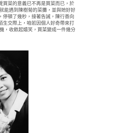
覺買菜的意義已不再是買菜而已，於
就能遇到陳樹菊的菜攤，並與她好好
，停頓了幾秒，接著告誡，陳行善向
陌生交際上，咱若因個人好奇帶來打
機，收斂起嬉笑，買菜變成一件幾分