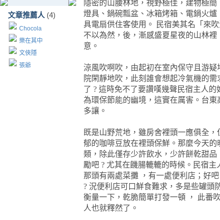
隱密的山腰林地，視野極佳，建物極簡
燈具、鍋碗瓢盆、冰箱烤箱、電鍋火爐
文章推薦人
(4)
具電扇供住客使用。
民宿美其名「
來吹
Chocola
不以為然，後，漸感盛夏星夜的山林裡
樂在其中
意。
文俠隱
張爺
涼風吹啊吹，由起初在室內保守且游疑
院閑靜地吹，此刻誰會想起冷氣機的需
了
?
這時免不了要讚嘆幾聲民宿主人的
為環保節能的幽境，這實在厲害。台東
多讓。
既是山野荒地，雖房舍裡頭一應俱全，
郁的咖啡豆放在裡頭保鮮。那麼今天的
類，除此僅存少許飲水，少許餅乾甜品
勵吧
?
尤其在饑腸轆轆的時候。民宿主
那頭有兩處菜攤
，
有一處便利店；好吧
?
況便利店可口鮮食難求，多是些罐頭
衡量一下，乾脆簡單打發一頓
，
此番
人也就釋然了。