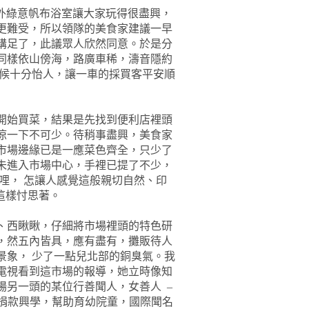
外綠意帆布浴室讓大家玩得很盡興，
更難受，所以領隊的美食家建議一早
購足了，此議眾人欣然同意。於是分
同樣依山傍海，路廣車稀，濤音隱約
候十分怡人，讓一車的採買客平安順
開始買菜，結果是先找到便利店裡頭
涼一下不可少。待稍事盡興，美食家
市場邊緣已是一應菜色齊全，只少了
未進入市場中心，手裡已提了不少，
哩，
怎讓人感覺這般親切自然、印
這樣忖思著。
、西瞅瞅，仔細將市場裡頭的特色研
，然五內皆具，應有盡有，攤販待人
景象，
少了一點兒北部的銅臭氣。我
電視看到這市場的報導，她立時像知
場另一頭的某位行善聞人，女善人
–
捐款興學，幫助育幼院童，國際聞名