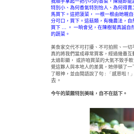
我順手拿起一把小巧的香菜，陳隨即能
特別小、為何香氣特別怡人、為何得賣
馬買下。這把菠菜，
一根一根由她親自
分可口，買下。這菇類，有機農法，自
買下
…
。
一晌會兒，在陳樹菊真誠自
的蔬菜。
美食家交代不可打擾、不可拍照、一切
真的將我們當成尋常買客，經過幾番互
太過彰顯，
或許咱買菜的大氣不致手軟
覺這夥人與本地人的差異，她停頓了一
了眼神，並由閩語說了句
:
「
感恩啦
!
去。
今午的菜餚特別美味，自不在話下。