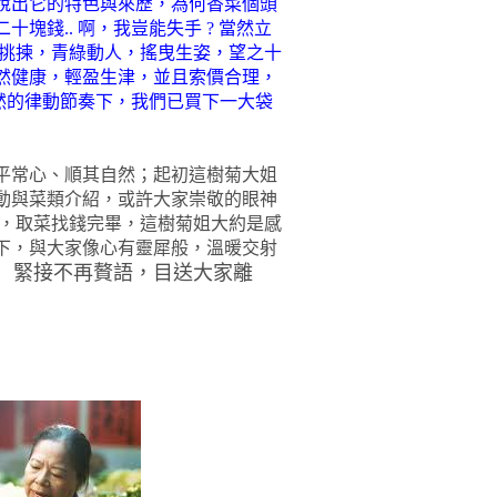
說出它的特色與來歷，為何香菜個頭
二十塊錢
..
啊，我豈能失手
?
當然立
挑揀，青綠動人，搖曳生姿，望之十
然健康，輕盈生津，並且索價合理，
然的律動節奏下，我們已買下一大袋
平常心、順其自然；起初這樹菊大姐
動與菜類介紹，或許大家崇敬的眼神
，取菜找錢完畢，這樹菊姐大約是感
下，與大家像心有靈犀般，溫暖交射
緊接不再贅語，目送大家離
」