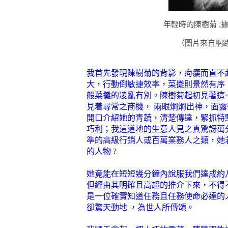
年輕時的陳樹菊 ,
（圖片來自網
我首先發現陳樹菊的背影，痀瘻而直不
大，行動倒敏捷效率，菜攤則景然有序
般菜攤的凌亂有別。陳樹菊起初見著這
見着尋常之商機，
兩眼炯炯出神，面露
開口介紹她的青蔬，清楚傳達，緊抓特
巧利；我這道地的生意人見之真驚訝萬
準的高級行銷人或百萬業務人之類，她
的人物
?
她竟能在短短幾分鐘內說服我們達成約
但經由其明確且高超的推介下來，不得
是一位確實知道任務且任務使命必達的
卻驚天動地
，
為世人所傳頌。