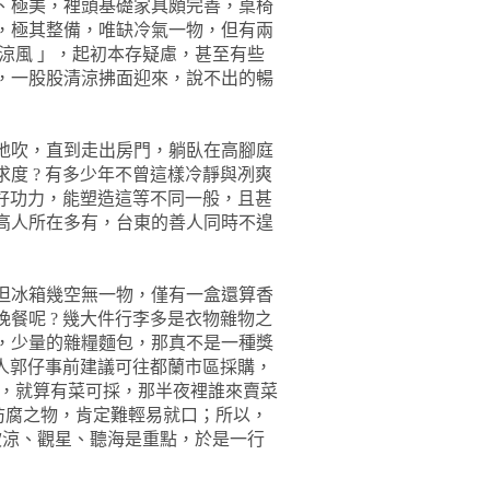
、極美，裡頭基礎家具頗完善，桌椅
，極其整備，唯缺冷氣一物，但有兩
涼風 」
，
起初本存疑慮，甚至有些
，一股股清涼拂面迎來，說不出的暢
地吹，直到走出房門，躺臥在高腳庭
求度
?
有多少年不曾這樣冷靜與冽爽
好功力，能塑造這等不同一般，且甚
高人所在多有，台東的善人同時不遑
但冰箱幾空無一物，僅有一盒還算香
晚餐呢
?
幾大件行李多是衣物雜物之
，少量的雜糧麵包，那真不是一種獎
人郭仔事前建議可往都蘭市區採購，
，就算有菜可採，那半夜裡誰來賣菜
防腐之物，肯定難輕易就口；所以，
吹涼、觀星、聽海是重點，於是一行