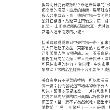
但是明日仍要吃飯吧
?
雖這綠建築的戶
但高度的玩耍，高度的饑餓，扁著肚皮
殺入台東城區，直上傳統市場一次將它
配好任務後，乃驅車往南馳去；這一路
能聞，
山澗鳥語隨時清脆悅耳，尤其氣
當進入這東南方的小城。
接著尋尋覓覓來到中央市場一帶，都未
先大口喝起了飲品；東部暑熱，暫時冰
乃引著眾人往市場邊緣走去，看看僅是
部份生鮮肉品之類；眾人走著買著，還
可見這市場的魅力。
台東哩，中央市場
象猶深
?
它的名氣應是不容小覷吧
?
我
美食家享有不提菜的禮遇，所以東看看
究一番；我們發現這市場建物雖不算大
和氣，菜價多童叟無欺，一片祥和樂利
們方才與肉品攤的歐巴桑問起好像常在
道答案，且一臉不以為然似地，指出市
陳樹菊 。
啊
!
咱驚呼了一下。
是啊，