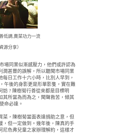
善低調,賣菜功力一流
路資源分享）
市場同業似漸感壓力，他們或許認為
利潤甚豐的誤解，所以聽聞市場同業
她每日工作十六小時，比別人早到，
，
午後的身影更是形單影隻，實在難
何妨
?
陳樹菊行善從來都是目標明
知其所當為而為之，聞聲救苦，傾其
使命必達。
買菜，陳樹菊當面表達捐助之意，但
緩，但一定做到。幾年後，陳真的手
阿尼色弗兒童之家辦理解約，這樣才