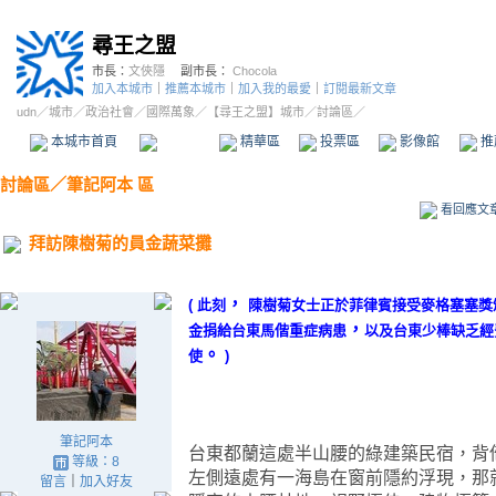
尋王之盟
市長：
文俠隱
副市長：
Chocola
加入本城市
｜
推薦本城市
｜
加入我的最愛
｜
訂閱最新文章
udn
／
城市
／
政治社會
／
國際萬象
／
【尋王之盟】城市
／討論區／
本城市首頁
討論區
精華區
投票區
影像館
推
討論區
／
筆記阿本 區
看回應文
拜訪陳樹菊的員金蔬菜攤
，
( 此刻
陳樹菊女士正於菲律賓接受麥格塞塞獎
，
金捐給台東馬偕重症病患
以及台東少棒缺乏經費
。
使
)
筆記阿本
台東都蘭這處半山腰的綠建築民宿，背
等級：8
左側遠處有一海島在窗前隱約浮現，那
留言
｜
加入好友