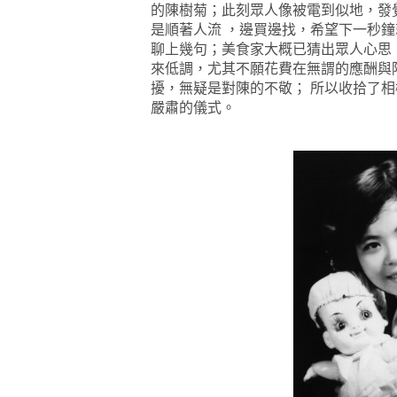
的陳樹菊；此刻眾人像被電到似地，發
是順著人流
，
邊買邊找，希望下一秒鐘
聊上幾句；美食家大概已猜出眾人心思
來低調，尤其不願花費在無謂的應酬與
擾，無疑是對陳的不敬；
所以收拾了相
嚴肅的儀式。