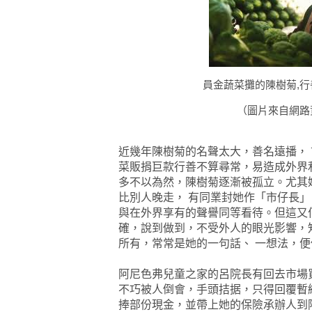
員金蔬菜攤的陳樹菊,行
（圖片來自網
近幾年陳樹菊的名聲太大，善名遠播，
菜販捐巨款行善不算尋常，易造成外界
多不以為然，陳樹菊逐漸被孤立。尤其
比別人晚走，
有同業封她作
「市仔長」
與在外界享有的聲譽同等看待。但這又
確，說到做到，不受外人的眼光影響，
所有，常常是她的一句話、
一想法，便
阿尼色弗兒童之家的呂院長有回去市場
不巧被人倒會，手頭拮据，只得回覆暫
捧部份現金，並帶上她的保險承辦人到