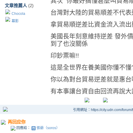
其次 你最好搞懂甚麼叫貿易
文章推薦人
(2)
台灣對大陸的貿易順差不代表
Chocola
幕影
拿貿易順逆差比資金流入流出
美國長年刻意維持逆差 發外債
到了也沒關係
印鈔票嘛!!
這是全世界在養美國你懂不懂
你以為對台貿易逆差就是惠台
有本事讓台資自由回流再說大
引用網址：https://city.udn.com/forum
再回应你
回應給：
張爺（soros）