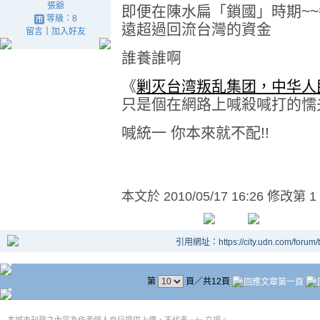
張爺
即便在陳水扁「鎖國」時期~
等級：8
遠超過回流台灣的資金
留言
｜
加入好友
誰養誰啊
《
剿灭台湾叛乱集团，中华人
只是個在網路上喊殺喊打的懦
喊統一 你本來就不配!!
本文於
2010/05/17 16:26 修改第 1
引用網址：https://city.udn.com/forum
第
頁／共12頁