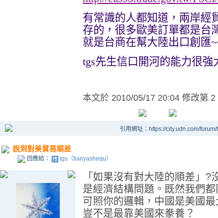
有常識的人都知道，兩岸經
存的，很多歐美訂單都
是台
就是台商在幫大陸出口創匯
~
tgs
先生信口開河的能力很強
本文於
2010/05/17 20:04 修改第 2
引用網址：https://city.udn.com/forum
說到對美貿易順差
回應給：
tgs（tianyashequ）
「如果沒有對大陸的順差」?
是經濟結構問題。既然我們都
可照你的邏輯，中國是美國最
豈不是最靠美國來豢養？