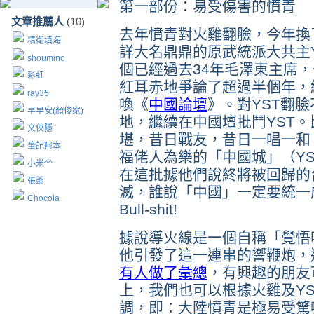
第一部份：易受傷害的憤青
文章推薦人
(10)
去年憤青對火雞翻臉，今年換
精衛填海
詳大名鼎鼎的原武統派大共主
shouminc
個已經過去34年毛澤東主席
彩虹
紅耳赤地爭論了超過半個年，
ray35
喚《
中國論壇
》。對YST翻
早早安(顏俊家)
地，繼續在中國壇批鬥YST。
文俠隱
堪，昔日戰友，昔日一唱一和
筆記阿本
福佬人為樂的「中國城」（Y
小米^^
在這批據他們說終將被回歸的
張爺
滅，誰說「中國」一定要統一
Chocola
Bull-shit!
據說導火線是一個自稱「覺悟
他引發了這一連串的響鞭炮，
有人做了彙總
，有興趣的朋友
上，我們也可以根據火雞及Y
調，即：大陸憤青是極易受驚