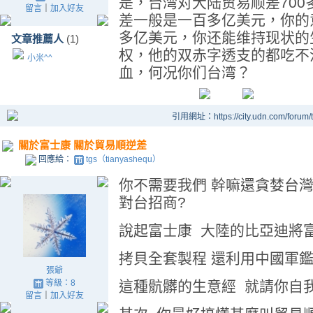
是，台湾对大陆贸易顺差70
留言
｜
加入好友
差一般是一百多亿美元，你的
多亿美元，你还能维持现状的
文章推薦人
(1)
权，他的双赤字透支的都吃不
小米^^
血，何况你们台湾？
引用網址：https://city.udn.com/forum
關於富士康 關於貿易順逆差
回應給：
tgs（tianyashequ）
你不需要我們 幹嘛還貪婪台灣
對台招商?
說起富士康 大陸的比亞迪將
拷貝全套製程 還利用中國軍
張爺
等級：8
這種骯髒的生意經 就請你自我
留言
｜
加入好友