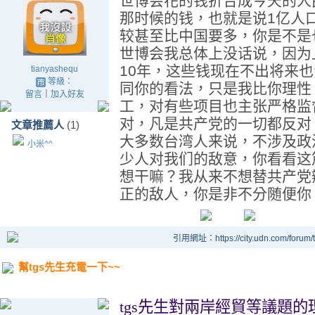
世博会花的钱折合成今天的人
那时候的钱，也就是说1亿人
较甚至比中国要多，你是不是
世博会我总体上没话说，因为
10年，这些钱现在不出将来
tianyashequ
等級：
同你的看法，只是我比你理性
留言
｜
加入好友
工，对有些项目也主张严格监
对，凡是共产党的一切都反对
文章推薦人
(1)
大多数台湾人来说，不涉及政
小米^^
少人对我们的敌意，你看看这
想干嘛？我从来不想替共产党
正的敌人，你是非不分随便你
引用網址：https://city.udn.com/forum
幫tgs先生充電一下~~
tgs
先生對兩岸經貿等議題的