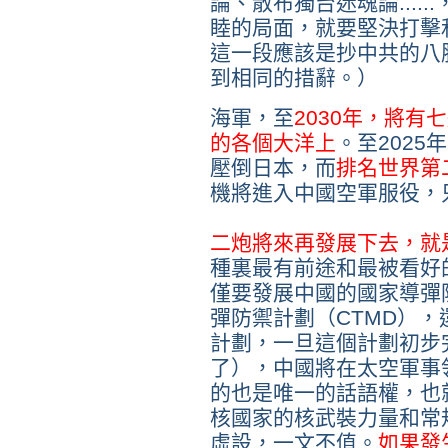
論、散布獨台迷魂論....
睦的局面，就要堅決打擊
這一段應該是抄中共的八
到相同的措辭。）
海軍，至
2030年，將
的各個大洋上
。至202
壓倒日本，而
排名世界第
機將進入中國空軍服役，只
二炮將來再發展下去，就
種裏最有前途和最被看好
僅要發展中國的國家導彈
彈防禦計劃（CTMD），
計劃，一旦這個計劃初步
了），中國將在太空軍事
的也是唯一的話語權，也
核國家的核武裝力量和常
虛設，一文不值。
如果發