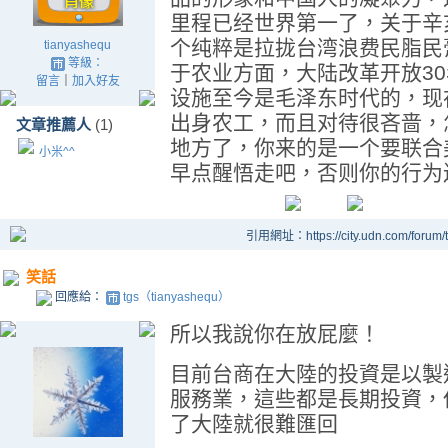
里程已经世界第一了，关于辛
个纯粹是拉拢台湾浪费民脂民
tianyashequ
等級：
于农业方面，大陆改革开放3
留言
｜
加入好友
设施至今是毛泽东时代的，现
出身农工，而且对待很吝啬，
文章推薦人
(1)
地方了，你来的是一个要联合
小米^^
早点醒悟走吧，否则你的行为
引用網址：https://city.udn.com/forum
笑話
回應給：
tgs（tianyashequ）
所以我說你在放屁麼！
目前台商在大陸的投資是以製
服務業，這些都是長期投資，
了大陸就很難匯回