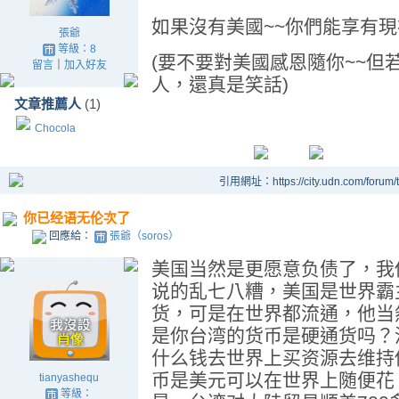
如果沒有美國~~你們能享有現
張爺
等級：8
(要不要對美國感恩隨你~~但
留言
｜
加入好友
人，還真是笑話)
文章推薦人
(1)
Chocola
引用網址：https://city.udn.com/forum
你已经语无伦次了
回應給：
張爺（soros）
美国当然是更愿意负债了，我
说的乱七八糟，美国是世界霸
货，可是在世界都流通，他当
是你台湾的货币是硬通货吗？
什么钱去世界上买资源去维持
币是美元可以在世界上随便花
tianyashequ
等級：