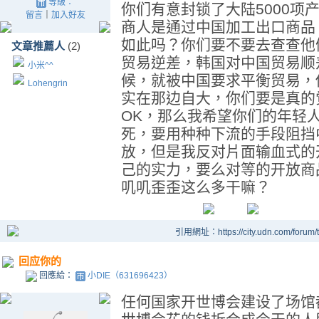
等級：
你们有意封锁了大陆5000项
留言
｜
加入好友
商人是通过中国加工出口商品
如此吗？你们要不要去查查他
文章推薦人
(2)
贸易逆差，韩国对中国贸易顺
小米^^
候，就被中国要求平衡贸易，
Lohengrin
实在那边自大，你们要是真的
OK，那么我希望你们的年轻
死，要用种种下流的手段阻挡
放，但是我反对片面输血式的
己的实力，要么对等的开放商
叽叽歪歪这么多干嘛？
引用網址：https://city.udn.com/forum
回应你的
回應給：
小DIE（631696423）
任何国家开世博会建设了场馆都