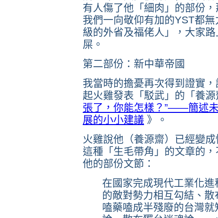
有人傷了他「細肉」的部份，
我們一向敬仰有加的YST都
級的外省及福佬人」，大家路
屎。
第二部份：新中華帝國
我當時的擔憂再次得到證實，
起火雞發表「駁武」的「養源
張了，你能怎樣？”——簡述未
展的小小建議
》。
火雞說他（養源齋）已經變成
這種「生毛帶角」的文章的，
他的部份文節：
在國家完成現代工業化進
的敵對勢力相互勾結、散
嗑藥嗑成半殘廢的台灣就