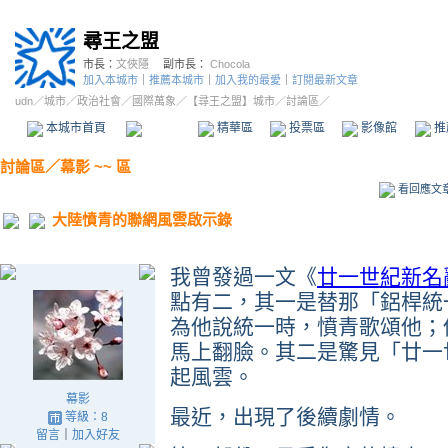
尋王之盟
市長：
文俠隱
副市長：
Chocola
加入本城市
｜
推薦本城市
｜
加入我的最愛
｜
訂閱最新文章
udn
／
城市
／
政治社會
／
國際萬象
／
【尋王之盟】城市
／討論區／
本城市首頁
討論區
精華區
投票區
影像館
推
討論區
／
幕影 ~~ 區
看回應文
大陸憤青的聯網風雲啟示錄
我曾發過一文《
廿一世紀新名
點有二，其一是替那「鋁桿統
為他說統一時，憤青歌頌他；
馬上翻臉。其二是驚見「廿一
起風雲。
幕影
最近，出現了後續劇情。
等級：8
留言
｜
加入好友