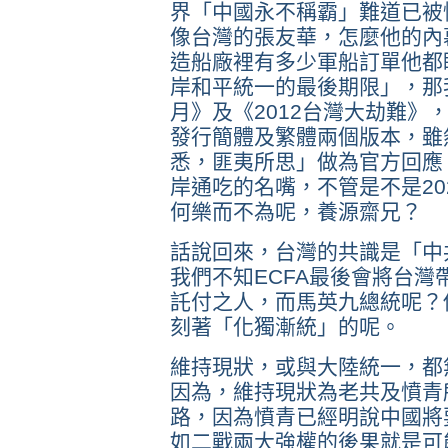
界「中國永不稱霸」難道已被
像台灣的張友華，怎麼他的內
造船廠裡有多少軍船訂單他都瞭
岸和平統一的最後期限」，那我
月》及《2012台灣大劫難》
發行簡體及繁體兩個版本，雖
悉，匪夷所思」做為官方回應
岸通吃的名嘴，不管是不是20
何樂而不為呢，養源齋兄？
話說回來，台灣的共識是「中
我們不知ECFA最後會將台
託付之人，而馬英九總統呢？
刻著「化獨漸統」的呢。
維持現狀，或與大陸統一，都
因為，維持現狀為老共及憤青
路，因為憤青已經明說中國將
如二戰兩大強權的後果就是可