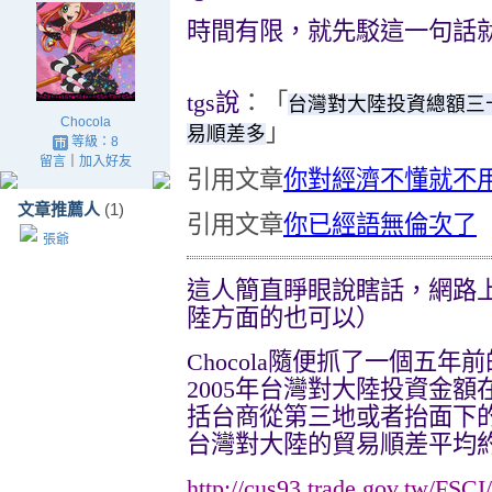
時間有限，就先駁這一句話
tgs
說
：「
台灣對大陸投資總額三
Chocola
」
易順差多
等級：8
留言
｜
加入好友
引用文章
你對經濟不懂就不
文章推薦人
(1)
引用文章
你已經語無倫次了
張爺
這人簡直睜眼說瞎話，網路
陸方面的也可以）
Chocola
隨便抓了一個五年前
2005
年台灣對大陸投資金額
括台商從第三地或者抬面下
台灣對大陸的貿易順差平均
http://cus93.trade.gov.tw/FSCI/