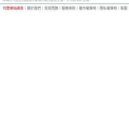
本城市刊登之內容為作者個人自行提供上傳，不代表 udn 立場。
刊登網站廣告
︱
關於我們
︱
常見問題
︱
服務條款
︱
著作權聲明
︱
隱私權聲明
︱
客服