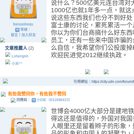
说什么？500亿美元连台湾
1000亿也就1年多一点，就
说这些东西我们也分不到好处
富士康的讨论，累死累活一个月
tianyashequ
等級：
你以为你们台商搞什么好东西
留言
｜
加入好友
员工，还有一些来中国诈骗的
么自信，我希望你们公投废掉
文章推薦人
(2)
欢迎民进党2012继续执政。
Lohengrin
小米^^
引用網址：https://city.udn.com/forum
有些我赞同你，有些我不赞同
回應給：
小DIE（631696423）
世博会4000亿大部分是建地
得这还是值得的，外国对我国
人眼里还是留着辫子的形象，
品的形象和中国人的凝聚力，