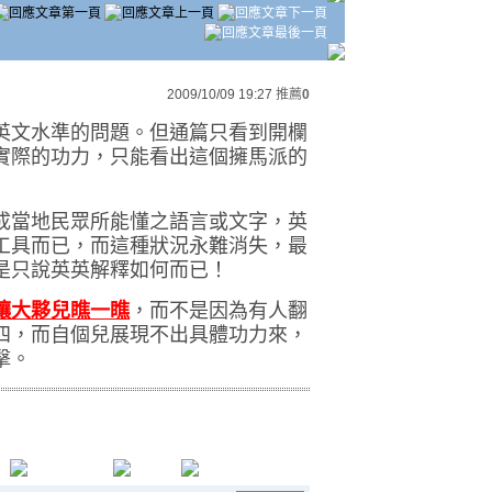
2009/10/09 19:27
推薦
0
英文水準的問題。但通篇只看到開欄
實際的功力，只能看出這個擁馬派的
成當地民眾所能懂之語言或文字，英
工具而已，而這種狀況永難消失，最
是只說英英解釋如何而已！
讓大夥兒瞧一瞧
，而不是因為有人翻
四，而自個兒展現不出具體功力來，
擊。