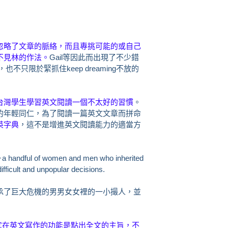
忽略了文章的脈絡，而且專挑可能的或自己
不見林的作法。
Gail等因此而出現了不少錯
也不只限於緊抓住keep dreaming不放的
台灣學生學習英文閱讀一個不太好的習慣
。
的年輕同仁，為了閱讀一篇英文文章而拼命
英字典
，這不是增進英文閱讀能力的適當方
rs－a handful of women and men who inherited
fficult and unpopular decisions.
承了巨大危機的男男女女裡的一小撮人，並
它在英文寫作的功能是點出全文的主旨，不