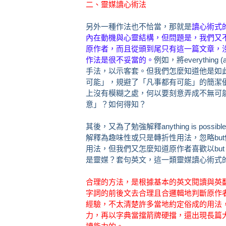
二、靈媒讀心術法
另外一種作法也不恰當，那就是
讀心術式
內在動機與心靈結構，但問題是，我們又
原作者，而且從頭到尾只有這一篇文章，
作法是很不妥當的。
例如，將everything (
手法，以示客套。但我們怎麼知道他是如
可能」，規避了「凡事都有可能」的簡潔優點。Any
上沒有模糊之處，何以要刻意弄成不無可
意」？如何得知？
其後，又為了勉強解釋anything is pos
解釋為趣味性或只是轉折性用法，忽略bu
用法，但我們又怎麼知道原作者喜歡以bu
是靈媒？套句英文，這一類靈媒讀心術式的「解釋」
合理的方法，是根據基本的英文閱讀與英
字詞的前後文去合理且合邏輯地判斷原作
經驗，不太清楚許多當地約定俗成的用法
力，再以字典當擋箭牌硬擋，還出現長篇