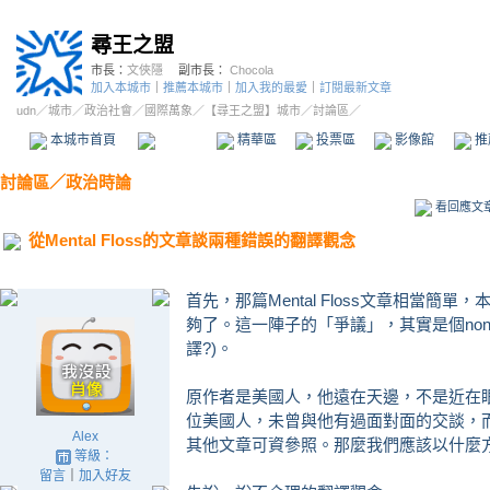
尋王之盟
市長：
文俠隱
副市長：
Chocola
加入本城市
｜
推薦本城市
｜
加入我的最愛
｜
訂閱最新文章
udn
／
城市
／
政治社會
／
國際萬象
／
【尋王之盟】城市
／討論區／
本城市首頁
討論區
精華區
投票區
影像館
推
討論區
／
政治時論
看回應文
從Mental Floss的文章談兩種錯誤的翻譯觀念
首先，那篇Mental Floss文章相當
夠了。這一陣子的「爭議」，其實是個non-co
譯?)。
原作者是美國人，他遠在天邊，不是近在
位美國人，未曾與他有過面對面的交談，
Alex
其他文章可資參照。那麼我們應該以什麼
等級：
留言
｜
加入好友