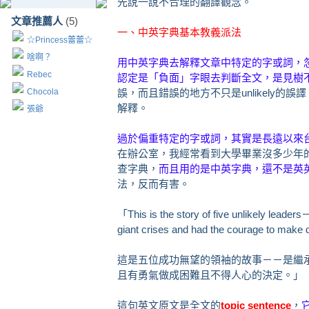
先說一說不合理的翻譯觀念。
文章推薦人
(5)
一、中英字典基本教義派法
☆Princess蕾蕾☆
啥啊？
用中英字典去解釋文章中特定的字或詞，
Rebec
認定是「負面」字眼去判斷全文，是見樹
Chocola
誤，而且錯誤的地方不只是unlikely的誤譯，
解釋。
張爺
過於偏重特定的字或詞，其實是長遠以來
在辦公室，我經常看到大學畢業沒多少年
查字典，
而且用的是中英字典，還不是英
法，反而有害。
「This is the story of five unlikely leade
giant crises and had the courage to make di
這是五位成功無望的領袖的故事－－是繼
且有勇氣做成困難且不得人心的決定。」
這句英文原文是全文的
topic sentence
，