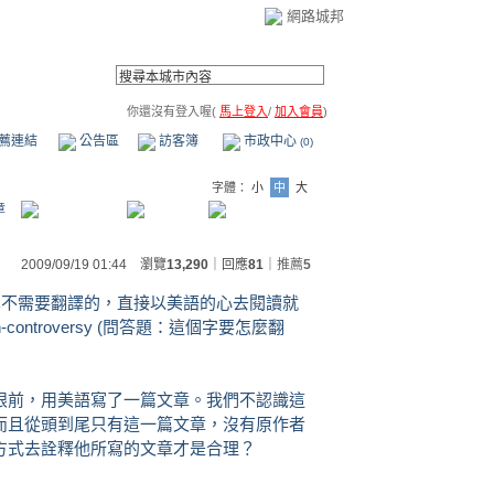
網路城邦
你還沒有登入喔(
馬上登入
/
加入會員
)
薦連結
公告區
訪客簿
市政中心
(0)
字體：
小
中
大
章
2009/09/19 01:44 瀏覽
13,290
｜回應
81
｜
推薦
5
簡單，本不需要翻譯的，直接以美語的心去閱讀就
ntroversy (問答題：這個字要怎麼翻
眼前，用美語寫了一篇文章。我們不認識這
而且從頭到尾只有這一篇文章，沒有原作者
方式去詮釋他所寫的文章才是合理？