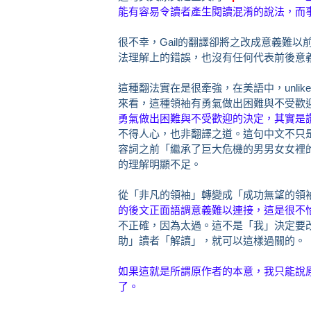
能有容易令讀者產生閱讀混淆的說法，而
很不幸，Gail的翻譯卻將之改成意義難
法理解上的錯誤，也沒有任何代表前後意
這種翻法實在是很牽強，
在美語中，unlik
來看，這種領袖有勇氣做出困難與不受歡
勇氣做出困難與不受歡迎的決定，其實是
不得人心，也非翻譯之道。這句中文不只是u
容詞之前「繼承了巨大危機的男男女女裡
的理解明顯不足。
從「非凡的領袖」轉變成「成功無望的領
的後文正面語調意義難以連接，這是很不
不正確，因為太過。這不是「我」決定要
助」讀者「解讀」，就可以這樣過關的。
如果這就是所謂原作者的本意，我只能說原作者發
了。