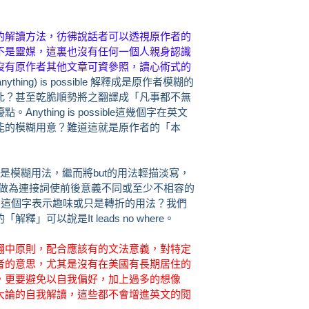
的解讀方法，彷彿說話者可以透視原作者的
不是靈媒，這裏也沒有任何一個人親身認識
沒有原作者其他文章可資參照，讀心術式的
anything) is possible 解釋成是原作者模糊的
此？甚至乾脆順勢將之翻譯成「凡事都不無
thing is possible這幾個字在英文
能的模糊用意？難道這就是原作者的「本
sible是模糊用法，繼而將but的用法輕描淡寫，
t做為連接詞使前後意義不同或至少不相容的
t 這個字表示趣味或只是轉折的用法？我們
可以說是It leads no where。
翻中原則，配合應該有的文法意義，對特定
者的意思，尤其是沒有在美國有長期居住的
，更要避免以自我偏好，加上過多的想像
大論的自我解讀，這些都不會增進英文的閱