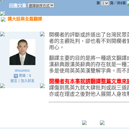
第
頁／共9頁
回應文章
講大話與全篇翻譯
開欄者的評斷或許道出了台灣民眾
者的主觀批判，卻也看不到開欄者
用心。
翻譯主要的目的是將一種語文翻譯
漢辭典跟漢英辭典的存在就是一種
多是使用英英英漢雙解字典。而不
shouminc
等級：8
開欄者有本事就請翻譯整篇文章來
留言
｜
加入好友
譯傷到馬英九就大肆批判或說三道
亦或在理虛之後對他人展開人身攻