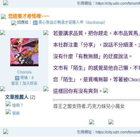
引用網址：https://city.udn.com/forum
您這隻才奇怪哩~~~
回應給：
黑心食品㊣鴨湯才是路人甲（ducksoup）
若要講求品質
，把你趕走，本市品質馬
本社群注重「分享」，說話不分細漢、
沒有什麼「有教無類」的迂腐說法。
文市有「陌生」的感覺是他自己懶，不
Chocola
等級：8
您「陌生」，是貧嘴無聊，等著被
Choco
留言
｜
加入好友
這樣回你有沒有爽到。
文章推薦人
(2)
尋王之盟支持者,巧克力妹兒小魔女
啥啊？
張爺
引用網址：https://city.udn.com/forum