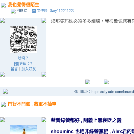
我也覺得很陌生
回應給：
文俠隱（key11221122）
您那隻巧妹必須多多訓練。我很敬佩您有
啥啊？
等級：7
留言
｜
加入好友
引用網址：https://city.udn.com/forum
鬥智不鬥氣 , 將軍不抽車
藍營綠營都好 , 詞義上無褒貶之義
shouminc
也絕非綠營黨棍 , Alex君