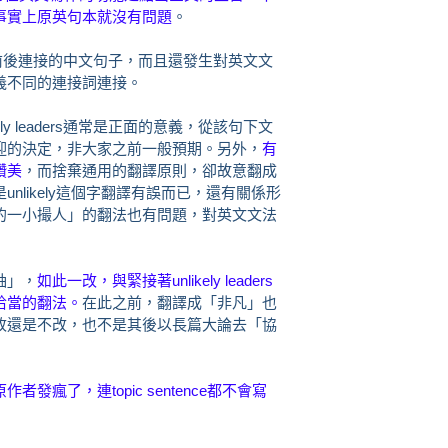
事實上原英句本就沒有問題
。
以前後連接的中文句子，而且還發生對英文文
義不同的連接詞連接。
ely leaders通常是正面的意義，從該句下文
迎的決定，非大家之前一般預期。
另外，
有
讚美
，而捨棄通用的翻譯原則，卻故意翻成
nlikely這個字翻譯有誤而已，還有關係形
的一小撮人」的翻法也有問題，對英文文法
袖」，
如此一改，與緊接著unlikely leaders
恰當的翻法。
在此之前，翻譯成「非凡」也
改還是不改，也不是其後以長篇大論去「協
瘋了，連topic sentence都不會寫