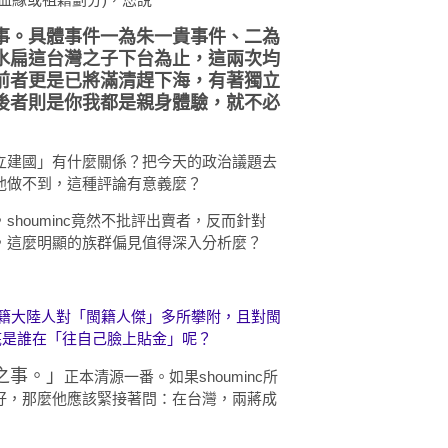
事。具體事件一為朱一貴事件、二為
水扁這台灣之子下台為止，這兩次均
前者更是已將滿清趕下海，有著獨立
後者則是你我都是親身體驗，就不必
立建國」有什麼關係？把今天的政治議題去
他做不到，這種評論有意義麼？
houminc竟然不批評出賣者，反而針對
，這麼明顯的族群偏見值得深入分析麼？
非閩籍大陸人對「閩籍人傑」多所攀附，且對閩
底是誰在「往自己臉上貼金」呢？
之事。」
正本清源一番。如果shouminc所
好，那麼他應該緊接著問：在台灣，兩蔣成