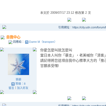
本文於
2009/07/17 23:12 修改第 2 次
引用網址：https://city.udn.com/forum
自我中心
回應給：
Damn M（transpen）
你愛怎麼叫就怎麼叫
當日本人叫你「暴支」，老美喊你「清客
請記得將您這項自我中心標準大方的「推
甘願承受嘿!
張爺
等級：8
留言
｜
加入好友