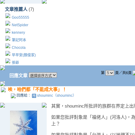
文章推薦人
(7)
Goo55555
NetSpider
kennery
筆記阿本
Chocola
早早安(顏俊家)
張爺
第
頁／共6頁
回應文章
唉，咱們都「不能成大事」！
回應給：
shouminc（shouminc）
其實，shouminc所批評的族群在界定上
如果您批評對象是「福佬人」(河洛人)，
上？
如果您批評對象是「台灣人」(以地理不以