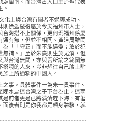
地處閩南。而台灣占人口主流暨代表
主。
暨文化上與台灣有關者不過鄭成功、
林則徐暨嚴復屬於今天福州市人士，
與台灣搭不上關係，更何況福州係屬
有通有無，但並不相同。黃道周雖閩
》為「
「守正」而不能達變；敢於犯
世無補。
」至於朱熹則生於尤溪，但
又與台灣無關，亦與吾所論之範圍無
不搭嘎的人來，豈非想往自己臉上貼
民族上所通稱的中國人。
上之事。具體事件一為朱一貴事件、
至陳水扁這台灣之子下台為止，這兩
其是前者更是已將滿清趕下海，有著
。而後者則是你我都是親身體驗，就