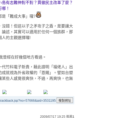
小島有志難伸對不對？貫徹民主改革了麼？
行哪！
都是「難成大事」囉?
，沒錯！但這以子之矛攻子之盾，是要讓大
」論述，其實可以適用於任何一個族群，那
人的主觀選擇囉!
見，我曾經在好幾個地方看過。
一代竹科電子新貴，藉此證明「福佬人」出
的成就視為外省政權的「恩賜」。譬如台塑
讓某些人感覺很爽快，不過，再爽快，也無
/trackback.jsp?no=57666&aid=3531195
2009/07/17 19:25
推薦
1