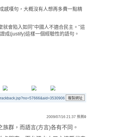
當成感嘆句，大概沒有人想再多費一點精
就會陷入如同"中國人不適合民主。"這
成(justify)這樣一個經驗性的語句。
/trackback.jsp?no=57666&aid=3530906
2009/07/16 21:37
推薦
0
族群，而語言(方言)各有不同。