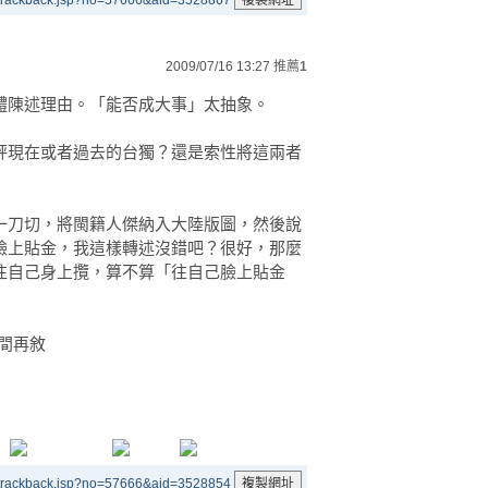
/trackback.jsp?no=57666&aid=3528867
2009/07/16 13:27
推薦
1
體陳述理由。「能否成大事」太抽象。
評現在或者過去的台獨？還是索性將這兩者
一刀切，將閩籍人傑納入大陸版圖，然後說
臉上貼金，我這樣轉述沒錯吧？很好，那麼
往自己身上攬，算不算「往自己臉上貼金
間再敘
/trackback.jsp?no=57666&aid=3528854