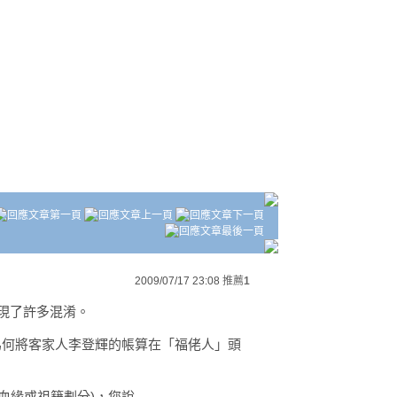
2009/07/17 23:08
推薦
1
出現了許多混淆。
為何將客家人李登輝的帳算在「福佬人」頭
血緣或祖籍劃分)，您說