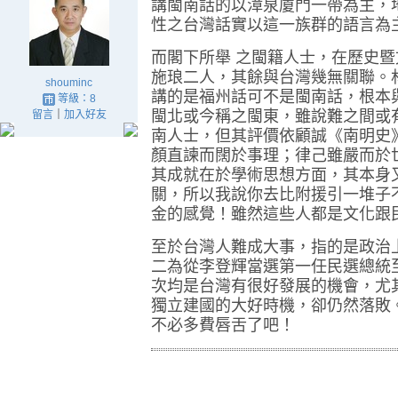
講閩南話的以漳泉廈門一帶為主，
性之台灣話實以這一族群的語言為
而閣下所舉 之閩籍人士，在歷史
施琅二人，其餘與台灣幾無關聯。
shouminc
講的是福州話可不是閩南話，根本
等級：8
閩北或今稱之閩東，雖說難之間或
留言
｜
加入好友
南人士，但其評價依
顧誠《南明史
顏直諫而闊於事理；律己雖嚴而於
其成就在於學術思想方面，其本身
關，
所以我說你去比附援引一堆子
金的感覺！雖然這些人都是文化跟
至於台灣人難成大事，指的是政治
二為從李登輝當選第一任民選總統
次均是台灣有很好發展的機會，尤
獨立建國的大好時機，卻仍然落敗
不必多費唇舌了吧！