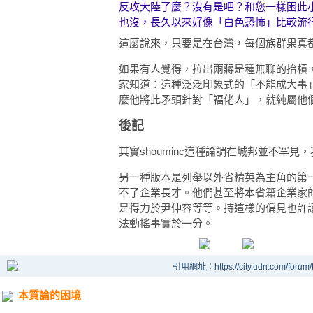
反攻大陸了麼？沒有是吧？和您一樣困此
也沒，長久以來好像「白色恐怖」比較流
這麼說來，只要是在台灣，每個族群果真
如果有人覺得，拉出兩蔣是種無聊的抬槓
家知道：這種泛泛印象式的「不能成大事
麼他將此矛頭針對「福佬人」，就純屬他個
後記
其實shouminc這種論調在城邦並不罕
另一種版本是列舉以外省精英為主角的第
不了企業長才。他們甚至將本省籍企業家
是得力於尹仲容等等。持這樣的偏見也許
法動搖事實於一分。
引用網址：https://city.udn.com/forum
本質論的困境