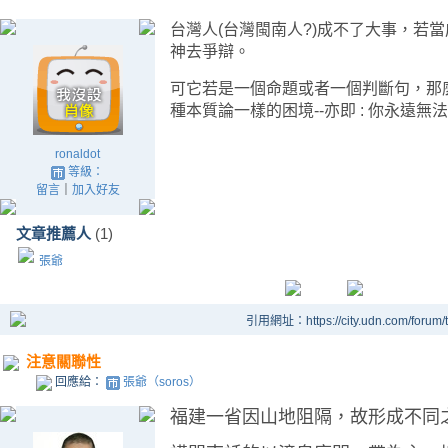
台灣人(台灣閩南人?)成不了大事，若
神去爭辯。
可它若是一個命題或者一個判斷句，那麼
種本質論一樣的困境--亦即 : 你永遠無法證
ronaldot
等級：
留言
｜
加入好友
文章推薦人
(1)
張爺
引用網址：https://city.udn.com/forum
注意關聯性
回應給：
張爺（soros）
福建一省因山地阻隔，故形成不同之