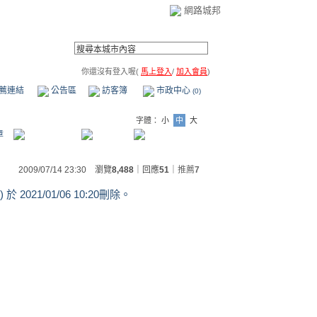
網路城邦
你還沒有登入喔(
馬上登入
/
加入會員
)
薦連結
公告區
訪客簿
市政中心
(0)
字體：
小
中
大
章
2009/07/14 23:30 瀏覽
8,488
｜回應
51
｜
推薦
7
) 於
2021/01/06 10:20刪除。