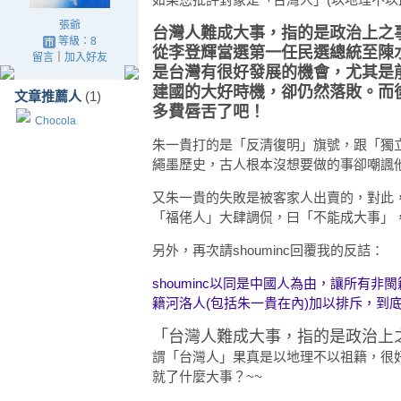
張爺
台灣人難成大事，指的是政治上之
等級：8
從李登輝當選第一任民選總統至陳
留言
｜
加入好友
是台灣有很好發展的機會，尤其是
建國的大好時機，卻仍然落敗。而
文章推薦人
(1)
多費唇舌了吧！
Chocola
朱一貴打的是「反清復明」旗號，跟「獨
繩墨歷史，古人根本沒想要做的事卻嘲諷
又朱一貴的失敗是被客家人出賣的，對此，s
「福佬人」大肆調侃，曰「不能成大事」
另外，再次請shouminc回覆我的反詰：
shouminc以同是中國人為由，讓所有
籍河洛人(包括朱一貴在內)加以排斥，到
「台灣人難成大事，指的是政治上
謂「台灣人」果真是以地理不以祖籍，很
就了什麼大事？~~