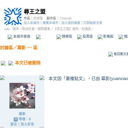
尋王之盟
市長：
文俠隱
副市長：
Chocola
加入本城市
｜
推薦本城市
｜
加入我的最愛
｜
訂閱最新文章
udn
／
城市
／
政治社會
／
國際萬象
／
【尋王之盟】城市
／討論區／
本城市首頁
討論區
精華區
投票區
影像館
推
討論區
／
幕影 ~~ 區
看回應文
本文已被刪除
本文因「重複貼文」，已由 幕影(yuanxiao
幕影
等級：8
留言
｜
加入好友