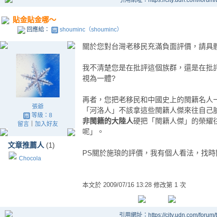
引用網址：https://city.udn.com/forum
貼金貼金哪～
回應給：
shouminc（shouminc）
關於您對台灣老移民充滿負面評價，請具
我不清楚您是在批評這個族群，還是在批
視為一體?
再者，您把老移民和中國史上的閩籍名人
張爺
「河洛人」不該拿這些閩籍人傑來往自己
等級：8
非閩籍的大陸人
硬把「閩籍人傑」的榮耀
留言
｜
加入好友
呢」。
文章推薦人
(1)
PS關於施琅的評價，我有個人看法，找時
Chocola
本文於
2009/07/16 13:28 修改第 1 次
引用網址：https://city.udn.com/forum