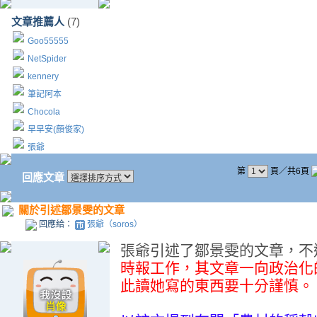
文章推薦人
(7)
Goo55555
NetSpider
kennery
筆記阿本
Chocola
早早安(顏俊家)
張爺
第
頁／共6頁
回應文章
關於引述鄒景雯的文章
回應給：
張爺（soros）
張爺引述了鄒景雯的文章，不
時報工作，其文章一向政治化
此讀她寫的東西要十分謹慎。