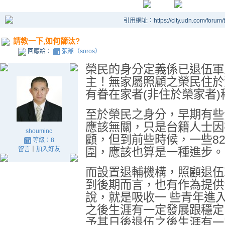
引用網址：https://city.udn.com/forum
請教一下,如何篩汰?
回應給：
張爺（soros）
榮民的身分定義係已退伍軍
主！無家屬照顧之榮民住於
有眷在家者(非住於榮家者
至於榮民之身分，早期有些
應該無關，只是台籍人士因
shouminc
顧，但到前些時候，一些8
等級：8
留言
｜
加入好友
圍，應該也算是一種進步。
而設置退輔機構，照顧退伍
到後期而言，也有作為提供
說，就是吸收一 些青年進
之後生涯有一定發展跟穩定
予其日後退伍之後生涯有一