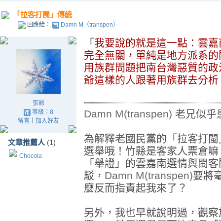
「拉客打閩」傳統
回應給：
Damn M（transpen）
「
我要說的就是這一點：雲嘉
完全無關，單純是地方派系的
用族群問題把南台灣惡質的政
爺這樣的人跟著用族群去分析
張爺
Damn M(transpen)
老兄似乎患
等級：8
留言
｜
加入好友
為解釋老國民黨的「拉客打閩
文章推薦人
(1)
選舉哦！竹縣是客家人票倉嘛
Chocola
「舉證」的雲嘉南選情與閩客
駁，
Damn M(transpen)
要將
麼反而指責起我來了？
另外，我也早就說明過，觀察