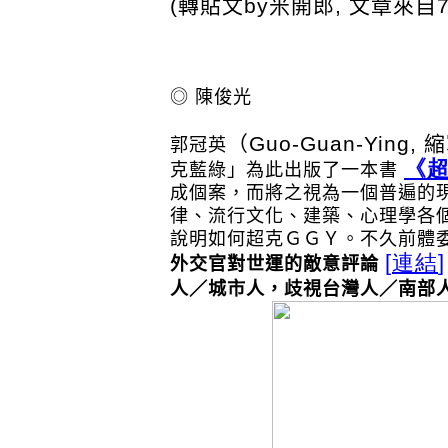
(轉貼文by米開郎, 文章來自
◎ 陳俊光
（Guo-Guan-Ying,
郭冠英
《
克藍綠」為此出版了一本書
成個案，而將之視為一個普遍的
律、流行文化、建築、心理學各
說明如何超克ＧＧＹ。不久前體
[
連結
]
外交官對世運的敵意評論
人／城市人，歧視台灣人／南部