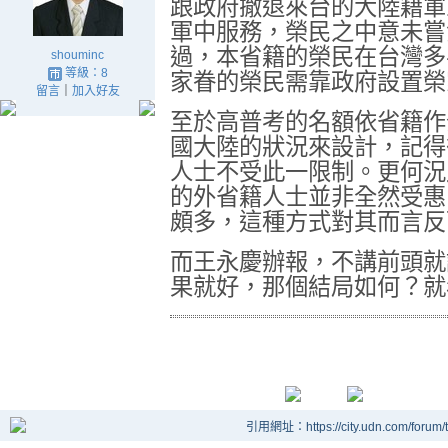
跟政府撤退來台的大陸籍軍
軍中服務，榮民之中意未嘗
過，本省籍的榮民在台灣多
shouminc
等級：8
家眷的榮民需靠政府設置榮
留言
｜
加入好友
至於高普考的名額依省籍作
國大陸的狀況來設計，記得
人士不受此一限制。更何況
的外省籍人士並非全然受惠
頗多，這種方式對其而言反
而王永慶辦報，不講前頭就
果就好，那個結局如何？就
引用網址：https://city.udn.com/forum