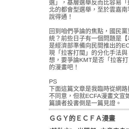
選」，基層選舉反而比容易「
北的都會型選舉，至於雲嘉南
說得通！
回到咱們爭論的焦點，國民黨
統？前些日子有一個問題是【
是經濟部準備向民間推出的E
現「拉客打閩」的分化手法與
想，要爭論KMT是否「拉客
的漫畫吧！
PS
下面這篇文章是我臨時從網路
不同意，但就ECFA漫畫文
篇讀者投書倒是一篇見證。
ＧＧＹ的ＥＣＦＡ漫畫