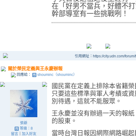
在「好男不當兵，好體不打
幹部導室有一些挑戰咧！
引用網址：https://city.udn.com/forum
關於榮民定義與王永慶辦報
回應給：
shouminc（shouminc）
國民黨在定義上排除本省籍榮
只要這些標準與軍人考績或資
別待遇，這就不能服眾。
王永慶並沒有辦過一天的報紙
的股東。
張爺
等級：8
當時台灣日報因網際網路崛起
留言
｜
加入好友