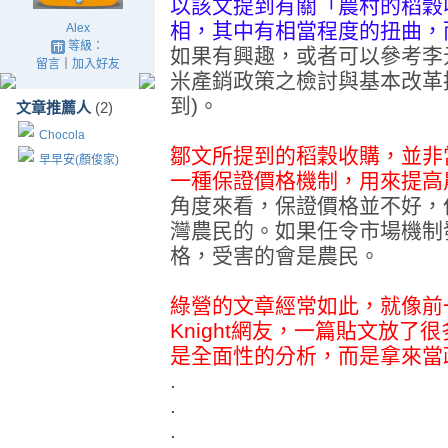
以該文提到有關「農村的稻穀
相，其中有相當程度的扭曲，
Alex
等級：
如果有興趣，或者可以參考李
留言
｜
加入好友
米產銷政策之檢討與基本改革措
到)。
文章推薦人
(2)
Chocola
鄒文所提到的稻穀收購，並非
早早安(顏俊家)
一種保證價格機制，用來提高
角度來看，保證價格並不好，
灣農民的。如果任令市場機制
格，受害的會是農民。
綠營的文章經常如此，就像前一
Knight網友，一篇貼文放
是全面性的分析，而是拿來當
.
.
.