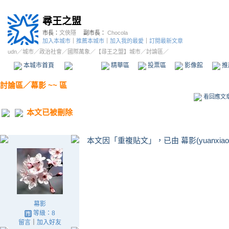
尋王之盟
市長：
文俠隱
副市長：
Chocola
加入本城市
｜
推薦本城市
｜
加入我的最愛
｜
訂閱最新文章
udn
／
城市
／
政治社會
／
國際萬象
／
【尋王之盟】城市
／討論區／
本城市首頁
討論區
精華區
投票區
影像館
推
討論區
／
幕影 ~~ 區
看回應文
本文已被刪除
本文因「重複貼文」，已由 幕影(yuanxiao
幕影
等級：8
留言
｜
加入好友