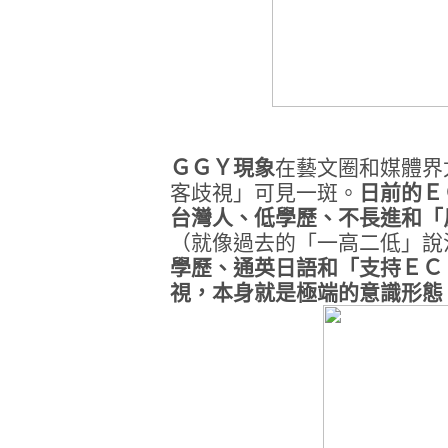
ＧＧＹ現象
在藝文圈和媒體界
客歧視」可見一斑。
日前的Ｅ
台灣人、低學歷、不長進和「
（就像過去的「一高二低」說
學歷、通英日語和「支持ＥＣ
視，本身就是極端的意識形態