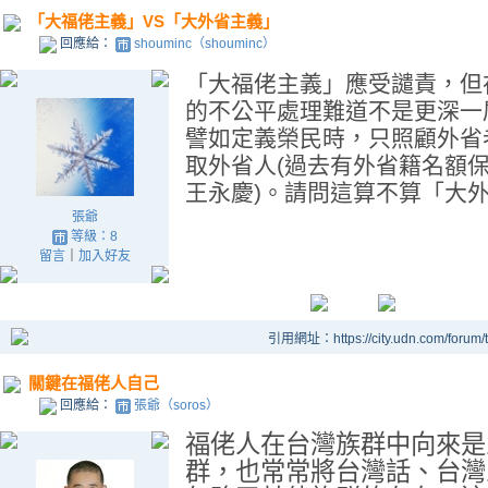
「大福佬主義」VS「大外省主義」
回應給：
shouminc（shouminc）
「大福佬主義」應受譴責，但
的不公平處理難道不是更深一
譬如定義榮民時，只照顧外省
取外省人(過去有外省籍名額保
王永慶)。請問這算不算「大
張爺
等級：8
留言
｜
加入好友
引用網址：https://city.udn.com/forum
關鍵在福佬人自己
回應給：
張爺（soros）
福佬人在台灣族群中向來是
群，也常常將台灣話、台灣