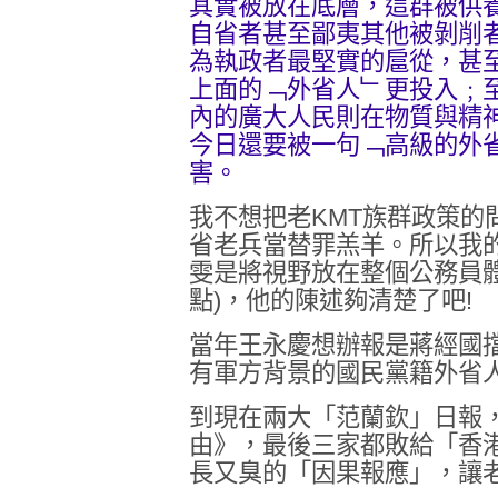
其實被放在底層，這群被供
自省者甚至鄙夷其他被剝削
為執政者最堅實的扈從，甚
上面的﹁外省人﹂更投入﹔
內的廣大人民則在物質與精
今日還要被一句﹁高級的外
害。
我不想把老KMT族群政策的
省老兵當替罪羔羊。所以我
雯是將視野放在整個公務員
點)，他的陳述夠清楚了吧!
當年王永慶想辦報是蔣經國
有軍方背景的國民黨籍外省
到現在兩大「范蘭欽」日報
由》，最後三家都敗給「香
長又臭的「因果報應」，讓