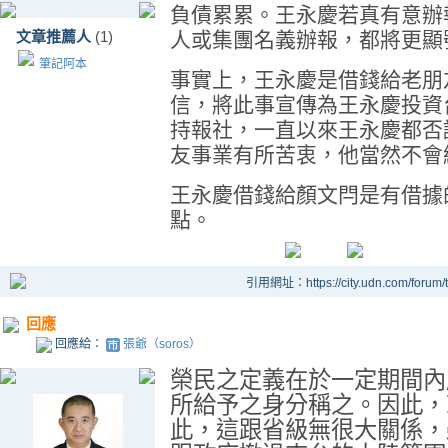
負債累累。王永慶若真有意辦
文章推薦人
(1)
人或集團名義辦報，都將更顯
筆記阿本
事實上，王永慶是借錢給老朋
信，將此事宣傳為王永慶投資
持報社，一直以來王永慶都否
友事業有所苦衷，他當然不會
王永慶借錢給顏文閂是有借據
點。
引用網址：https://city.udn.com/forum
回應
回應給：
張爺（soros）
榮民之定義在於一定期間內
所給予之身分稱之。因此，
此，這跟省級無很大關係，