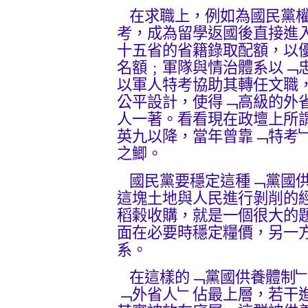
在求職上，例如為國民黨權
考，成為留學返國後直接進
十五省的省籍錄取配額，以
名額﹔軍隊與情治體系以﹁
以軍人特考協助其轉任文職
公平設計，使得﹁高級的外
人一著。看看現在政壇上所
英九以降，當年曾靠﹁特考
之鯽。
國民黨要穩定這種﹁黨國供
這塊土地與人民進行剝削的
稻榖收購，就是一個很大的
面在必要時穩定糧價，另一
系。
在這樣的﹁黨國供養體制﹂
﹁外省人﹂佔最上層，若干