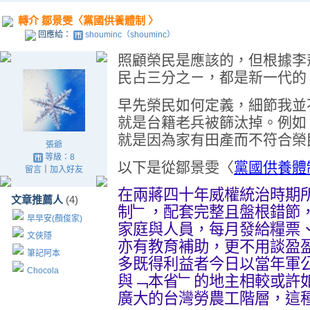
轉介 鄒景雯〈黨國供養體制 〉
回應給：
shouminc（shouminc）
照顧榮民是應該的，但根據李
民占三分之ㄧ，都是新一代的
早先榮民如何定義，細節我並
就是台籍老兵被篩汰掉。例如
就是因為家有田產而不符合榮
張爺
等級：8
以下是從鄒景雯〈
黨國供養體
留言
｜
加入好友
在兩蔣四十年威權統治時期
文章推薦人
(4)
制﹂，配套完整且盤根錯節
早早安(顏俊家)
家庭與人員，每月發給糧票
文俠隱
亦有教育補助，更不用談盈
筆記阿本
多既得利益者今日以當年軍
Chocola
與﹁本省﹂的地主相較或許
廣大的台灣勞農工階層，這