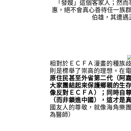
「發嫂」這個客家人；然而
惠，絕不會真心善待任一族
伯雄，其遭遇
相對於ＥＣＦＡ漫畫的種族
則是標舉了崇高的理想。在
原住民甚至外省第二代（阿
大家團結起來保護鄉親的生
像反對ＥＣＦＡ）；同時自
（而非鎖進中國），這才是
國友人的尊敬，就像海角樂
為醫師）