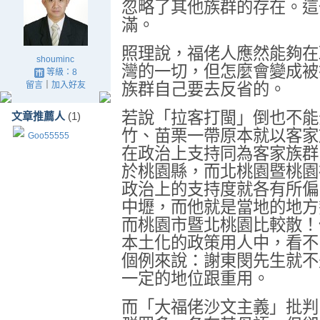
忽略了其他族群的存在。這
滿。
照理說，福佬人應然能夠在
shouminc
灣的一切，但怎麼會變成被
等級：8
留言
｜
加入好友
族群自己要去反省的。
若說「拉客打閩」倒也不能
文章推薦人
(1)
竹、苗栗一帶原本就以客家
Goo55555
在政治上支持同為客家族群
於桃園縣，而北桃園暨桃園
政治上的支持度就各有所偏
中壢，而他就是當地的地方
而桃園市暨北桃園比較散！
本土化的政策用人中，看不
個例來說：謝東閔先生就不
一定的地位跟重用。
而「大福佬沙文主義」批判