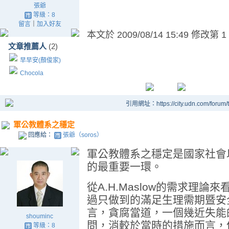
張爺
等級：8
留言
｜
加入好友
本文於
2009/08/14 15:49 修改第 1
文章推薦人
(2)
早早安(顏俊家)
Chocola
引用網址：https://city.udn.com/forum
軍公教體系之穩定
回應給：
張爺（soros）
軍公教體系之穩定是國家社會
的最重要一環。
從A.H.Maslow的需求理
過只做到的滿足生理需期暨安
言，貪腐當道，一個幾近失能
shouminc
問，消較於當時的措施而言，
等級：8