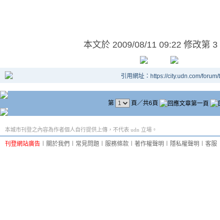
本文於
2009/08/11 09:22 修改第 3
引用網址：https://city.udn.com/forum
第
頁／共6頁
本城市刊登之內容為作者個人自行提供上傳，不代表 udn 立場。
刊登網站廣告
︱
關於我們
︱
常見問題
︱
服務條款
︱
著作權聲明
︱
隱私權聲明
︱
客服