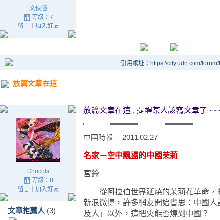
文俠隱
等級：7
留言
｜
加入好友
引用網址：https://city.udn.com/forum
放篇文章在這
放篇文章在這 , 提醒某人該寫文章了~~
中國時報 2011.02.27
名家－空中飄盪的中國茉莉
Chocola
宮鈴
等級：8
留言
｜
加入好友
從阿拉伯世界延燒的茉莉花革命，相
新浪微博，許多網友開始省思：中國人
文章推薦人
(3)
及人」以外，這把火能否燒到中國？