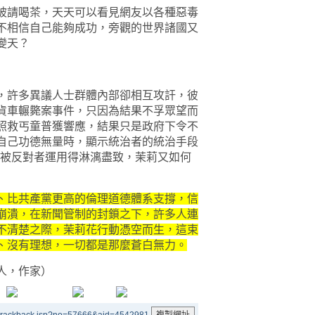
請喝茶，天天可以看見網友以各種惡毒
不相信自己能夠成功，旁觀的世界諸國又
變天？
許多異議人士群體內部卻相互攻訐，彼
貨車輾斃案事件，只因為結果不孚眾望而
照救丐童普獲響應，結果只是政府下令不
自己功德無量時，顯示統治者的統治手段
已被反對者運用得淋漓盡致，茉莉又如何
、比共產黨更高的倫理道德體系支撐，信
崩潰，在新聞管制的封鎖之下，許多人連
不清楚之際，茉莉花行動憑空而生，這束
、沒有理想，一切都是那麼蒼白無力。
人，作家）