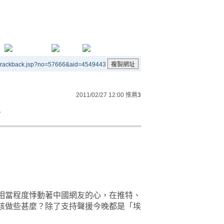
/trackback.jsp?no=57666&aid=4549443
2011/02/27 12:00
推薦
3
~
當程度悸動著中國網友的心，在推特、
該做些甚麼？除了支持聲援今晚都是「埃