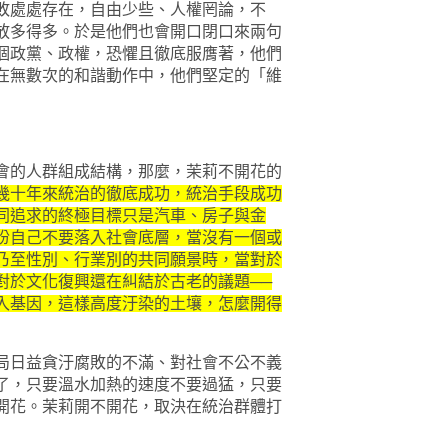
敗處處存在，自由少些、人權罔論，不
放多得多。於是他們也會開口閉口來兩句
個政黨、政權，恐懼且徹底服膺著，他們
在無數次的和諧動作中，他們堅定的「維
的人群組成結構，那麼，茉莉不開花的
幾十年來統治的徹底成功，統治手段成功
同追求的終極目標只是汽車、房子與金
盼自己不要落入社會底層，當沒有一個或
乃至性別、行業別的共同願景時，當對於
對於文化復興還在糾結於古老的議題──
入基因，這樣高度汙染的土壤，怎麼開得
日益貪汙腐敗的不滿、對社會不公不義
了，只要溫水加熱的速度不要過猛，只要
開花。茉莉開不開花，取決在統治群體打