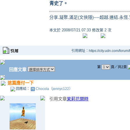
青史了。
分享.凝聚.滿足(文俠隱)----超越.連結.永恆
本文於
2008/07/21 07:33 修改第 2 次
引用網址：https://city.udn.com/forum
第
頁／共2頁
回應文章
這篇應付一下
回應給：
Chocola（jennyc122）
引用文章
茉莉花開時