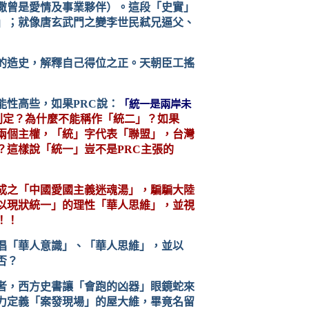
撒曾是愛情及事業夥伴）。這段「史實」
」；就像唐玄武門之變李世民弒兄逼父、
的造史，解釋自己得位之正。天朝臣工搖
能性高些，如果
PRC
說：
「統一是兩岸未
判定？為什麼不能稱作「統二」？如果
兩個主權，「統」字代表「聯盟」，台灣
？這樣說「統一」豈不是
PRC
主張的
成之「中國愛國主義迷魂湯」，騙騙大陸
以現狀統一」的理性「華人思維」，並視
！！
倡「華人意識」、「華人思維」，並以
否？
者，西方史書讓「會跑的凶器」眼鏡蛇來
力定義「案發現場」的屋大維，畢竟名留