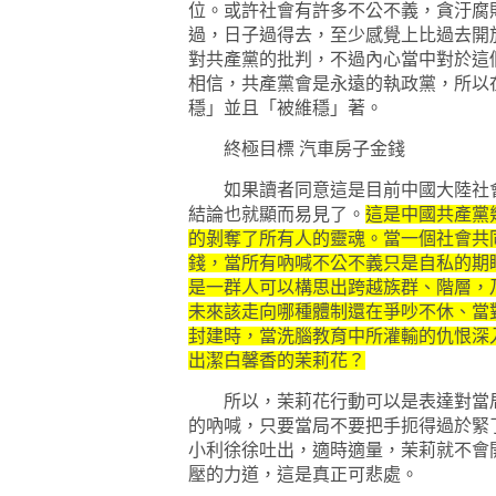
位。或許社會有許多不公不義，貪汙腐
過，日子過得去，至少感覺上比過去開
對共產黨的批判，不過內心當中對於這
相信，共產黨會是永遠的執政黨，所以
穩」並且「被維穩」著。
終極目標 汽車房子金錢
如果讀者同意這是目前中國大陸社會
結論也就顯而易見了。
這是中國共產黨
的剝奪了所有人的靈魂。當一個社會共
錢，當所有吶喊不公不義只是自私的期
是一群人可以構思出跨越族群、階層，
未來該走向哪種體制還在爭吵不休、當
封建時，當洗腦教育中所灌輸的仇恨深
出潔白馨香的茉莉花？
所以，茉莉花行動可以是表達對當局
的吶喊，只要當局不要把手扼得過於緊
小利徐徐吐出，適時適量，茉莉就不會
壓的力道，這是真正可悲處。