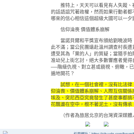
推特上，天天可以看見有人失蹤、被
的話語詛咒著政權，然而如果行動者都
哪來的信心相信這個超級大國可以一夕
信仰淪喪 價值體系崩解
當諾貝爾和平獎宣布頒給劉曉波時，
此不滿；當公民團遠赴溫州調查村長遭
遭受其為「黨的人」的質疑；當隨手拍
准幼兒上街乞討，絕大多數響應者覺得
──階級仇視、對立甚或藐視、俯瞰，
遍地開花？
試想，在一個社會裡，沒有比法律
仰淪喪、價值體系崩解、人際互信關係
埃及、突尼西亞究竟發生了甚麼事都搞
花飄盪在空中，根不著泥土，沒有傳承
（作者為旅居北京的台灣資深媒體