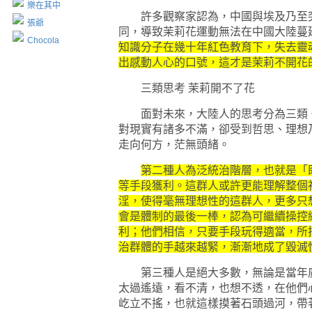
樂在其中
許多觀察家認為，中國與埃及乃至突
張爺
同，導致茉莉花運動無法在中國大陸蔓
Chocola
知識分子在幾十年紅色教育下，失去靈
出感動人心的口號，這才是茉莉不開花
三類思考 茉莉開不了花
面對未來，大陸人的思考分為三類。
對現實有諸多不滿，卻受到哲思、理想
走向何方，茫無頭緒。
第二種人為泛統治階層，也就是「
等手段獲利。這群人或許更能理解整個
淫，使得毫無理想性的這群人，更多只
會是體制的最後一棒，認為可繼續操控
利；他們相信，只要手段玩得適當，所
治群體的手越來越緊，漸漸地成了毀滅
第三種人是絕大多數，無論是當年廣
太過遙遠，看不清，也想不透，在他們
屹立不搖，也就這樣摸著石頭過河，帶