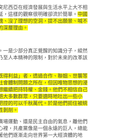
尼西亞在經濟發展與生活水平上大不相
延，這樣的觀察很明確卻流於簡單。
中國
魂、沒了理想的空洞，提不出願景、喊不
的深層理由。
一是少部分真正覺醒的知識分子，縱然
乃至人本精神的限制，對於未來的改革該
既得利益」者，透過合作、聯姻、世襲等
社會體制問題之所在，但因唯物思想的浸
想繼續把持特權、金錢。他們不相信自己
絕大多數群眾，只要適時地吐出一些小
把控的可以千秋萬代。於是他們扼住被統
性剝削。
場運動、還是民主自由的氣息，離他們
心裡，共產黨像是一個永遠的巨人，總能
著他們逐漸走向世界第一大經濟體的地