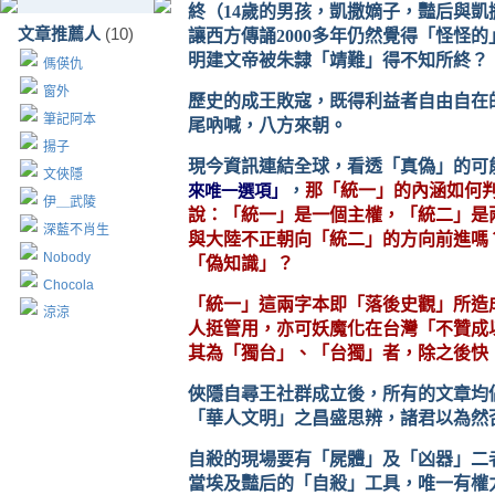
終（
14
歲的男孩，凱撒嫡子，豔后與凱
文章推薦人
(10)
讓西方傳誦
2000
多年仍然覺得「怪怪的
明建文帝被朱隸「靖難」得不知所終？
傌偀仇
窗外
歷史的成王敗寇，既得利益者自由自在
筆記阿本
尾吶喊，八方來朝。
揚子
現今資訊連結全球，看透「真偽」的可
文俠隱
來唯一選項」
，
那「統一」的內涵如何
伊＿武陵
說：「統一」是一個主權，「統二」是
深藍不肖生
與大陸不正朝向「統二」的方向前進嗎
Nobody
「偽知識」？
Chocola
「統一」這兩字本即「落後史觀」所造
涼涼
人挺管用，亦可妖魔化在台灣「不贊成
其為「獨台」、「台獨」者，除之後快
俠隱自尋王社群成立後，所有的文章均
「華人文明」之昌盛思辨，諸君以為然
自殺的現場要有「屍體」及「凶器」二
當埃及豔后的「自殺」工具，唯一有權