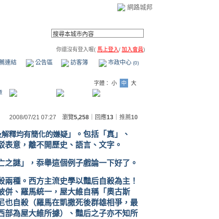
網路城邦
你還沒有登入喔(
馬上登入
/
加入會員
)
薦連結
公告區
訪客簿
市政中心
(0)
字體：
小
中
大
章
2008/07/21 07:27 瀏覽
5,258
｜回應
13
｜
推薦
10
及解釋
均
有簡化的嫌疑
」。包括「真」、
駁表意，離不開歷史、語言、文字。
亡之謎」，忝舉這個例子戲論一下好了。
殺兩種。西方主流史學以豔后自殺為主！
被併、羅馬統一，屋大維自稱「奧古斯
尼也自殺（羅馬在凱撒死後群雄相爭，最
西部為屋大維所據）、豔后之子亦不知所