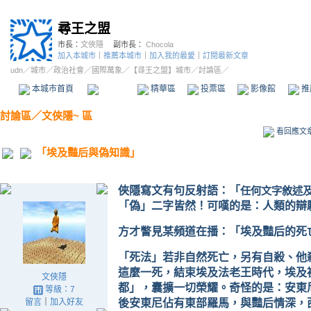
尋王之盟
市長：
文俠隱
副市長：
Chocola
加入本城市
｜
推薦本城市
｜
加入我的最愛
｜
訂閱最新文章
udn
／
城市
／
政治社會
／
國際萬象
／
【尋王之盟】城市
／討論區／
本城市首頁
討論區
精華區
投票區
影像館
推
討論區
／
文俠隱~ 區
看回應文
「埃及豔后與偽知識」
俠隱寫文有句反射語：「
任何文字敘述
「偽」二字皆然！可嘆的是：人類的辯
方才瞥見某頻道在播：「埃及豔后的死
「死法」若非自然死亡，另有自殺、他
這麼一死，結束埃及法老王時代，埃及
文俠隱
都」，囊擴一切榮耀。奇怪的是：安東
等級：7
留言
｜
加入好友
後安東尼佔有東部羅馬，與豔后情深，