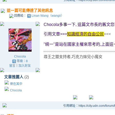
引用網址：https://city.udn.com/forum
這一篇可能傳達了其他訊息
回應給：
Linan Wang（wangii）
Chocola多事一下, 這篇文市長的舊
引用文章>>>
知識經濟的自由公民
<<<
"統一"是站在國家主權來思考的,上面這
尋王之盟支持者,巧克力妹兒小魔女
Chocola
等級：8
留言
｜
加入好友
文章推薦人
(2)
樂在其中
Chocola
引用網址：https://city.udn.com/forum