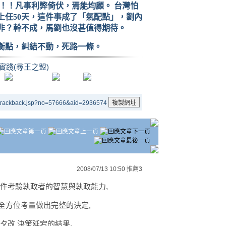
！！凡事利弊倚伏，焉能均顧。
台灣怕
上任
50
天，這件事成了「氣配點」，劉內
非？幹不成，馬劉也沒甚值得期待。
衡點，糾結不動，死路一條。
.實踐(尋王之盟)
/trackback.jsp?no=57666&aid=2936574
2008/07/13 10:50
推薦
3
事件考驗執政者的智慧與執政能力,
全方位考量做出完整的決定,
夕改 決策延宕的結果,