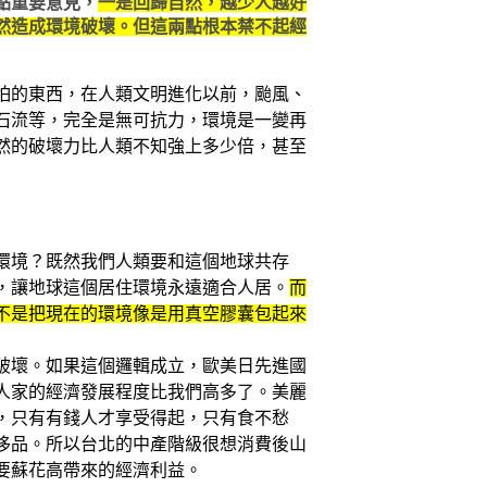
點重要意見，
一是回歸自然，越少人越好
然造成環境破壞。但這兩點根本禁不起經
怕的東西，在人類文明進化以前，颱風、
石流等，完全是無可抗力，環境是一變再
然的破壞力比人類不知強上多少倍，甚至
環境？既然我們人類要和這個地球共存
，讓地球這個居住環境永遠適合人居。
而
不是把現在的環境像是用真空膠囊包起來
破壞。如果這個邏輯成立，歐美日先進國
人家的經濟發展程度比我們高多了。美麗
，只有有錢人才享受得起，只有食不愁
侈品。所以台北的中產階級很想消費後山
要蘇花高帶來的經濟利益。