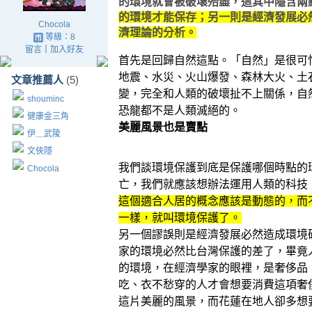
的環境就會被破壞殆盡，這其中隱含兩
的環境才能保存；另一則是經濟發展必
Chocola
濟理論的分析。
等級：8
留言
｜
加入好友
首先是回歸自然這點。「自然」是很可
地震、水災、火山爆發、森林大火、土
文章推薦人
(5)
變，完全和人類的破壞扯不上關係，自
shouminc
恐龍都不是人類滅絕的。
健康金三角
美麗風景也是賣點
伊＿武陵
文俠隱
我們談環境保護到底是保護哪個時點的
Chocola
亡，我們就應該想辦法運用人類的科技
這個適合人居的概念應該是動態的，而
一樣，就叫環境保護了。
另一個謬誤則是經濟發展必然造成環境
家的環境必然比台灣保護的差了，畢竟
的環境，在經濟學家的眼裡，是奢侈品
吃、衣不愁穿的人才會想要消費這項奢
這片美麗的風景，而花蓮在地人卻多想