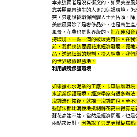
本來這兩者是沒有衝突的，如果美麗風
靠美麗風景維生的人更加保護環境，怎
突，只能說被環保團體人士弄昏頭，除
美麗風景除了是奢侈品外，也是高生產
風景，花費也是世界級的。
把花蓮和台
持環境，一點一滴的破壞更可怕。在我
前，我們應該要讓花東經濟發展，讓地
品，透過細緻的規劃，投入經費，我們
的世界級旅遊勝地。
利用課稅保護環境
如果擔心水泥業的工廠、卡車破壞環境
水泥業保護環境，經濟學家有很多辦法
塊錢清理恢復，就課一塊錢的稅。至不
些辦法都比消極地抵制蘇花高來得有意
蘇花高建不建，當然是經濟問題，也是
兩點來反對，
因為說了只是更模糊焦點