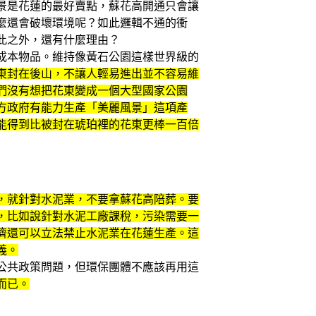
景是花蓮的最好賣點，蘇花高開通只會讓
麼還會破壞環境呢？如此邏輯不通的衝
此之外，還有什麼理由？
成本物品。維持像黃石公園這樣世界級的
東封在後山，不讓人輕易進出並不容易維
們沒有想把花東變成一個大型國家公園
方政府有能力生產「美麗風景」這項產
能得到比被封在琥珀裡的花東更棒一百倍
，就針對水泥業，不要拿蘇花高陪葬。要
，比如說針對水泥工廠課稅，污染需要一
濟還可以立法禁止水泥業在花蓮生產。這
義。
公共政策問題，但環保團體不應該再用這
而已。