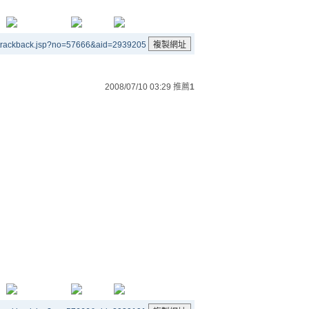
/trackback.jsp?no=57666&aid=2939205
2008/07/10 03:29
推薦
1