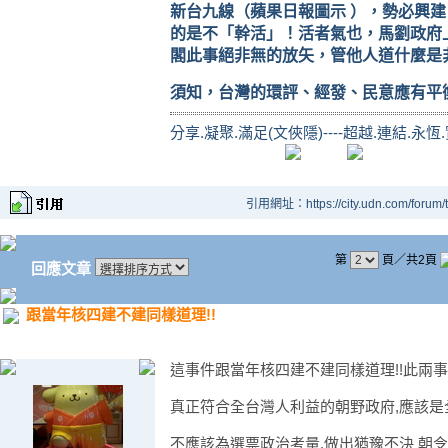
新台九線（蘋果日報圖示
），勢必興建
的是不「幹活」！活者氣也，馬劉政府
閣此事絕非無的放矢，管他人道什麼是
須知，台灣的環評、經發、民意應有平
分享.凝聚.滿足(文俠隱)----超越.連結.永恆
引用網址：https://city.udn.com/forum
第
頁／共2頁
回應文章
跟當年核四建不建同樣道理!!
這事件跟當年核四建不建同樣道理!!此兩
真正符合全台灣人利益的朝野政府,應該是
不應該為選票政治考量,做出猶豫不決 朝令