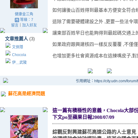
如何讓後山百姓得到最基本方便安全符合
健康金三角
等級：7
這除了需要硬體建設之外 ,更要一些法令
留言
｜
加入好友
讓東部百姓早日也能夠得到最起碼交通上的
文章推薦人
(3)
如果政府跟興建核四一樣反反覆覆 ,不僅
文俠隱
Chocola
也增加更多社會資源成本在這練嘴皮子,對
伊＿武陵
引用網址：https://city.udn.com/forum
蘇花高是經濟問題
這一篇有積極性的意義，
Chocola
大部
下文po至蘋果日報2008/07/09
綜觀反對興建蘇花高速公路的人士意見