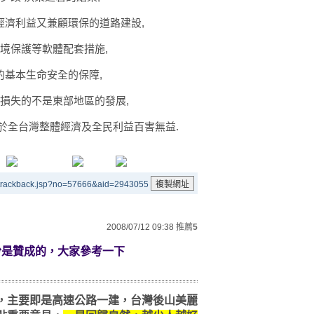
經濟利益又兼顧環保的道路建設,
環境保護等軟體配套措施,
基本生命安全的保障,
僅損失的不是東部地區的發展,
於全台灣整體經濟及全民利益百害無益.
/trackback.jsp?no=57666&aid=2943055
2008/07/12 09:38
推薦
5
份是贊成的，大家參考一下
，主要即是高速公路一建，台灣後山美麗