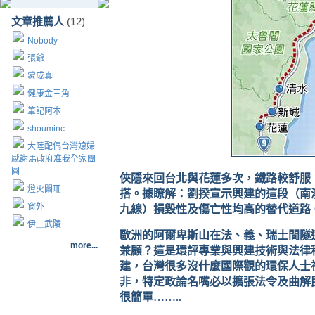
文章推薦人
(12)
Nobody
張爺
蒙成真
健康金三角
筆記阿本
shouminc
大陸配偶台灣媳婦
感謝馬政府准我全家團
圓
俠隱來回台北與花蓮多次，鐵路較舒服
燈火闌珊
搭。據瞭解：劉揆宣示興建的這段（南
窗外
九線）損毀性及傷亡性均高的替代道路
伊＿武陵
歐洲的阿爾卑斯山在法、義、瑞士間隧
more...
兼顧？這是環評專業與興建技術與法律
建，台灣很多沒什麼國際觀的環保人士
非，特定政論名嘴必以擴張法令及曲解
很簡單
……..