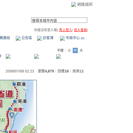
網路城邦
你還沒有登入喔(
馬上登入
/
加入會員
)
薦連結
公告區
訪客簿
市政中心
(0)
字體：
小
中
大
章
2008/07/08 02:23 瀏覽
4,879
｜回應
16
｜
推薦
12