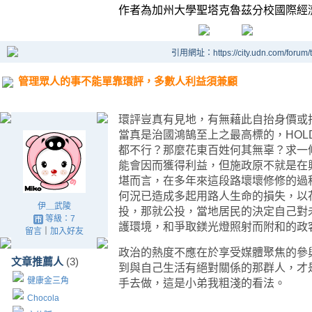
作者為加州大學聖塔克魯茲分校國際經
引用網址：https://city.udn.com/forum
管理眾人的事不能單靠環評，多數人利益須兼顧
環評豈真有見地，有無藉此自抬身價或
當真是治國鴻鵠至上之最高標的，HO
都不行？那麼花東百姓何其無辜？求一
能會因而獲得利益，但施政原不就是在
堪而言，在多年來這段路壞壞修修的過
何況已造成多起用路人生命的損失，以
伊＿武陵
投，那就公投，當地居民的決定自己對
等級：7
護環境，和爭取鎂光燈照射而附和的政
留言
｜
加入好友
政治的熱度不應在於享受媒體聚焦的參
文章推薦人
(3)
到與自己生活有絕對關係的那群人，才
健康金三角
手去做，這是小弟我粗淺的看法。
Chocola