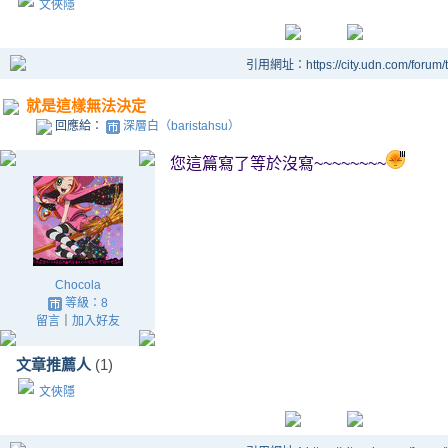
文俠隱
引用網址：https://city.udn.com/forum
就是這樣無法決定
回應給：
深層白（baristahsu）
您這篇寫了等於沒寫~~~~~~~~
Chocola
等級：8
留言
｜
加入好友
文章推薦人
(1)
文俠隱