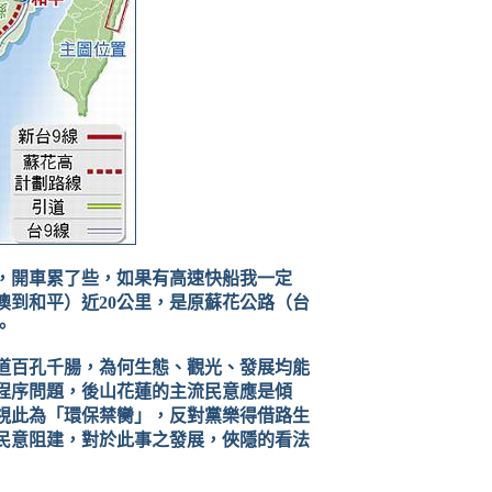
，開車累了些，如果有高速快船我一定
澳到和平）近
20
公里，是原蘇花公路（台
。
道百孔千腸，為何生態、觀光、發展均能
程序問題，後山花蓮的主流民意應是傾
視此為「環保禁臠」，反對黨樂得借路生
民意阻建，對於此事之發展，俠隱的看法