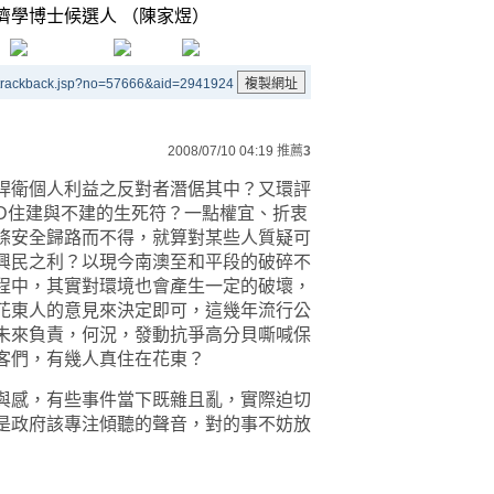
濟學博士候選人 （陳家煜）
/trackback.jsp?no=57666&aid=2941924
2008/07/10 04:19
推薦
3
捍衛個人利益之反對者潛倨其中？又環評
LD住建與不建的生死符？一點權宜、折衷
條安全歸路而不得，就算對某些人質疑可
興民之利？以現今南澳至和平段的破碎不
程中，其實對環境也會產生一定的破壞，
花東人的意見來決定即可，這幾年流行公
未來負責，何況，發動抗爭高分貝嘶喊保
客們，有幾人真住在花東？
與感，有些事件當下既雜且亂，實際迫切
是政府該專注傾聽的聲音，對的事不妨放