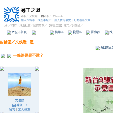
尋王之盟
市長：
文俠隱
副市長：
Chocola
加入本城市
｜
推薦本城市
｜
加入我的最愛
｜
訂閱最新文章
udn
／
城市
／
政治社會
／
國際萬象
／
【尋王之盟】城市
／討論區／
本城市首頁
討論區
精華區
投票區
影像館
推
討論區
／
文俠隱~ 區
看回應文
一條路建是不建？
文俠隱
等級：7
留言
｜
加入好友