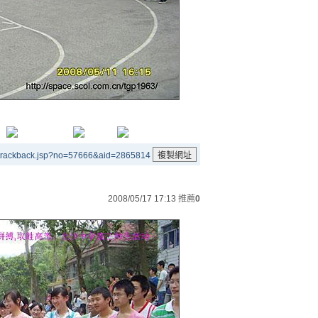
/trackback.jsp?no=57666&aid=2865814
2008/05/17 17:13
推薦
0