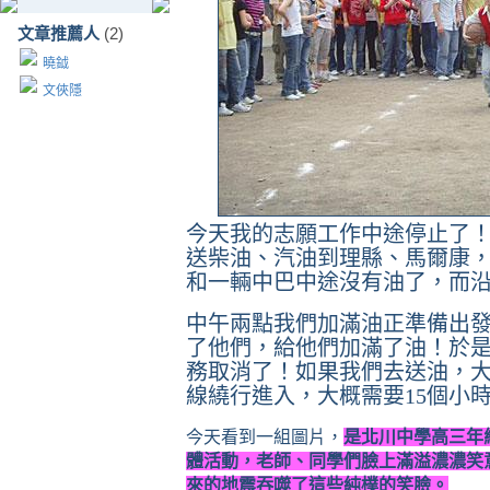
文章推薦人
(2)
曉鉞
文俠隱
今天我的志願工作中途停止了
送柴油、汽油到理縣、馬爾康
和一輛中巴中途沒有油了，而
中午兩點我們加滿油正準備出
了他們，給他們加滿了油！於
務取消了！如果我們去送油，
線繞行進入，大概需要
15
個小
今天看到一組圖片，
是北川中學高三年
體活動，老師、同學們臉上滿溢濃濃笑
來的地震吞噬了這些純樸的笑臉。