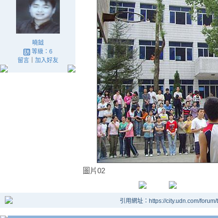
曉鉞
等級：6
留言
｜
加入好友
圖片02
引用網址：https://city.udn.com/forum