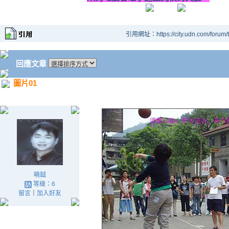
引用網址：https://city.udn.com/forum
回應文章
圖片01
曉鉞
等級：6
留言
｜
加入好友