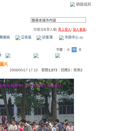
網路城邦
你還沒有登入喔(
馬上登入
/
加入會員
)
薦連結
公告區
訪客簿
市政中心
(0)
字體：
小
中
大
章
圖片
2008/05/17 17:10 瀏覽
1,573
｜回應
3
｜
推薦
2