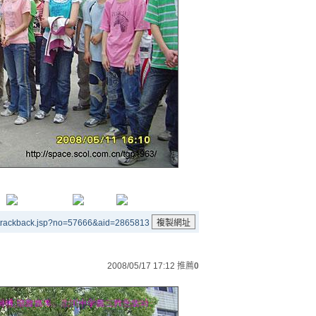
/trackback.jsp?no=57666&aid=2865813
2008/05/17 17:12
推薦
0