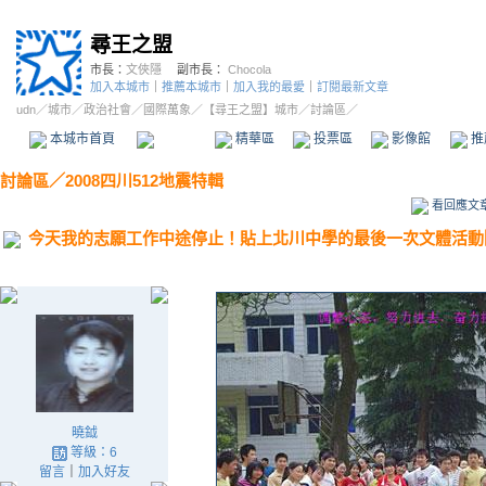
尋王之盟
市長：
文俠隱
副市長：
Chocola
加入本城市
｜
推薦本城市
｜
加入我的最愛
｜
訂閱最新文章
udn
／
城市
／
政治社會
／
國際萬象
／
【尋王之盟】城市
／討論區／
本城市首頁
討論區
精華區
投票區
影像館
推
討論區
／
2008四川512地震特輯
看回應文
今天我的志願工作中途停止！貼上北川中學的最後一次文體活動
曉鉞
等級：6
留言
｜
加入好友