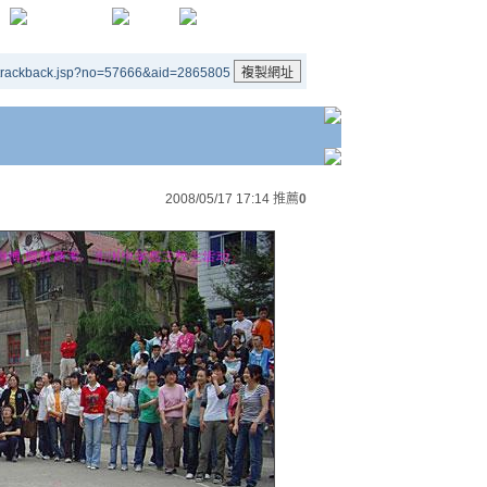
/trackback.jsp?no=57666&aid=2865805
2008/05/17 17:14
推薦
0