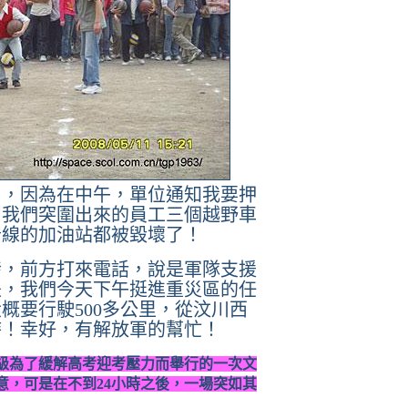
！，因為在中午，單位通知我要押
，我們突圍出來的員工三個越野車
沿線的加油站都被毀壞了！
發，前方打來電話，說是軍隊支援
是，我們今天下午挺進重災區的任
大概要行駛
500
多公里，從汶川西
時！幸好，有解放軍的幫忙！
級為了緩解高考迎考壓力而舉行的一次文
意，可是在不到
24
小時之後，一場突如其