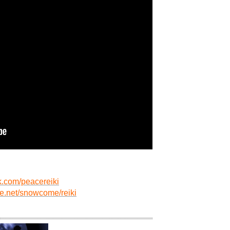
k.com/peacereiki
ite.net/snowcome/reiki