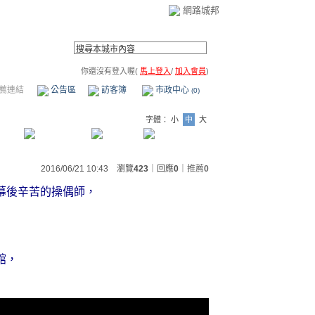
網路城邦
你還沒有登入喔(
馬上登入
/
加入會員
)
薦連結
公告區
訪客簿
市政中心
(0)
字體：
小
中
大
2016/06/21 10:43 瀏覽
423
｜回應
0
｜
推薦
0
幕後辛苦的操偶師，
館，