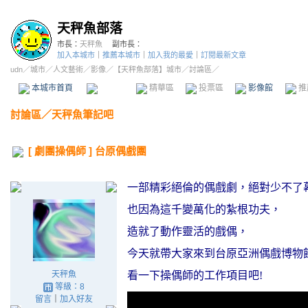
天秤魚部落
市長：
天秤魚
副市長：
加入本城市
｜
推薦本城市
｜
加入我的最愛
｜
訂閱最新文章
udn
／
城市
／
人文藝術
／
影像
／
【天秤魚部落】城市
／討論區／
本城市首頁
討論區
精華區
投票區
影像館
推
討論區
／
天秤魚筆記吧
[ 劇團操偶師 ] 台原偶戲團
一部精彩絕倫的偶戲劇，絕對少不了
也因為這千變萬化的紮根功夫，
造
­就了動作靈活的戲偶，
今天就帶大家來到台原亞洲偶戲博物
天秤魚
看一下操偶師的工作項目吧
­!
等級：8
留言
｜
加入好友