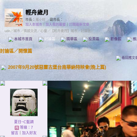
輕舟歲月
市長：
電小旺
副市長：
加入本城市
｜
加入我的最愛
｜
訂閱最新文章
udn
／
城市
／
情感交流
／
心靈
／
【輕舟歲月】城市
／討論區／
本城市首頁
討論區
精華區
投票區
影像館
推
討論區
／
開懷篇
看回應文
2007年9月20號惡靈古堡台南華納特映會(晚上篇)
夏日~C藍調
等級：7
留言
｜
加入好友