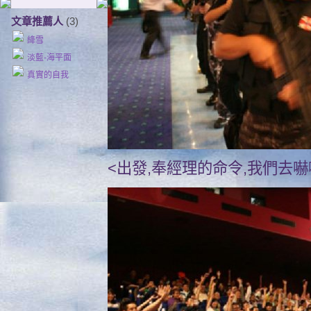
文章推薦人
(3)
絳雪
淡藍-海平面
真實的自我
<出發,奉經理的命令,我們去