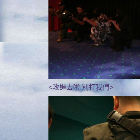
<攻進去啦!別打我們>