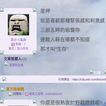
是押
就是喜歡那種緊張感和刺激感
三部五時的偷襲你
連敵人躲在哪都不知道
夏日~C藍調
等級：7
那才叫"生存"
留言
｜
加入好友
文章推薦人
(1)
真實的自我
引用網址：https://city.udn.com/forum
夏天陽春麵
回應給：
愛情工程學（robinlikeme）
你還是很熱衷於野戰遊戲喔!!