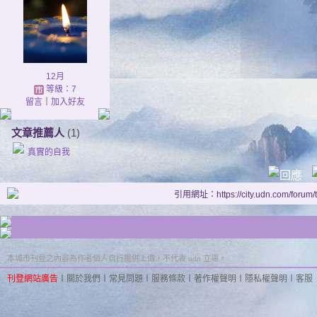
12月
等級：7
留言
｜
加入好友
文章推薦人
(1)
真實的自我
引用網址：https://city.udn.com/forum
本城市刊登之內容為作者個人自行提供上傳，不代表 udn 立場。
刊登網站廣告
︱
關於我們
︱
常見問題
︱
服務條款
︱
著作權聲明
︱
隱私權聲明
︱
客服