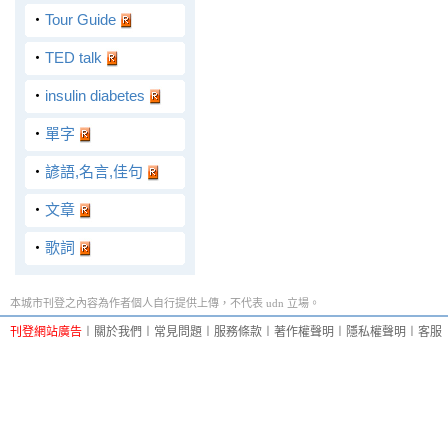
‧
Tour Guide
‧
TED talk
‧
insulin diabetes
‧
單字
‧
諺語,名言,佳句
‧
文章
‧
歌詞
本城市刊登之內容為作者個人自行提供上傳，不代表 udn 立場。
刊登網站廣告
︱
關於我們
︱
常見問題
︱
服務條款
︱
著作權聲明
︱
隱私權聲明
︱
客服