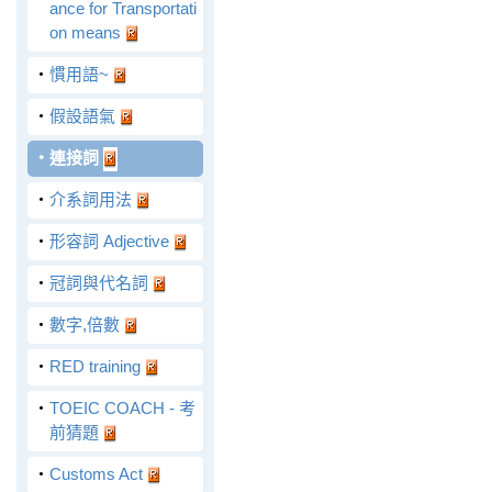
ance for Transportati
on means
‧
慣用語~
‧
假設語氣
‧
連接詞
‧
介系詞用法
‧
形容詞 Adjective
‧
冠詞與代名詞
‧
數字,倍數
‧
RED training
‧
TOEIC COACH - 考
前猜題
‧
Customs Act