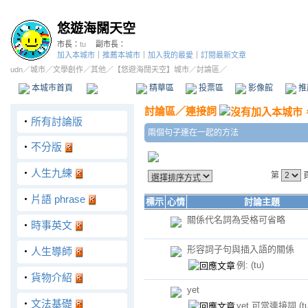
悠遊海闊天空
市長：
tu
副市長：
加入本城市
｜
推薦本城市
｜
加入我的最愛
｜
訂閱最新文章
udn
／
城市
／
文學創作
／
其他
／
【悠遊海闊天空】城市
／討論區／
本城市首頁
討論區
精華區
投票區
影像館
推
討論區
／
連接詞
‧
所有討論版
兩個句子連在一起的方法
‧
不分版
‧
人生九練
第
‧
片語 phrase
標示
心情
討論主題
關係代名詞為受格可省略
‧
時事英文
形容詞子句與插入語的關係
‧
人生導師
例:
(tu)
‧
貨物介紹
yet
‧
文法基礎
yet 可當連接詞
(t