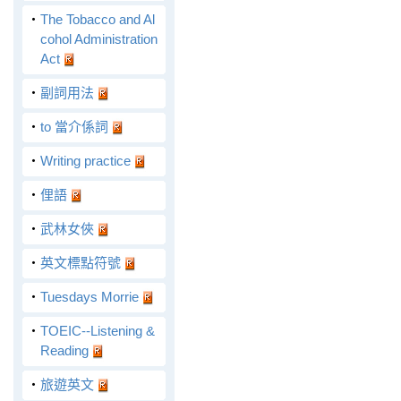
‧
The Tobacco and Al
cohol Administration
Act
‧
副詞用法
‧
to 當介係詞
‧
Writing practice
‧
俚語
‧
武林女俠
‧
英文標點符號
‧
Tuesdays Morrie
‧
TOEIC--Listening &
Reading
‧
旅遊英文