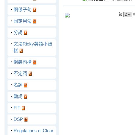
‧
關係子句
第
‧
固定用法
‧
分詞
‧
文法Ricky英語小蛋
糕
‧
倒裝句構
‧
不定詞
‧
名詞
‧
動詞
‧
FIT
‧
DSP
‧
Regulations of Clear