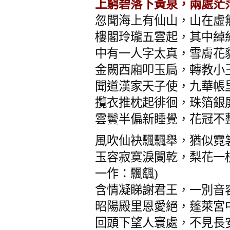
上窮碧落下黃泉，兩處茫
忽聞海上有仙山，山在虛
樓閣玲瓏五雲起，其中綽
中有一人字太真，雪膚花
金闕西廂叩玉扃，轉教小
聞道漢家天子使，九華帳
攬衣推枕起徘徊，珠箔銀
雲鬢半偏新睡覺，花冠不
風吹仙袂飄飄舉，猶似霓
玉容寂寞淚闌乾，梨花一枝
一作：飄颻)
含情凝睇謝君王，一別音
昭陽殿里恩愛絕，蓬萊宮
回頭下望人寰處，不見長