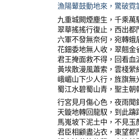
漁陽鼙鼓動地來，驚破霓
九重城闕煙塵生，千乘萬
翠華搖搖行復止，西出都
六軍不發無奈何，宛轉蛾
花鈿委地無人收，翠翹金
君王掩面救不得，回看血
黃埃散漫風蕭索，雲棧縈
峨嵋山下少人行，旌旗無
蜀江水碧蜀山青，聖主朝
行宮見月傷心色，夜雨聞
天鏇地轉回龍馭，到此躊
馬嵬坡下泥土中，不見玉
君臣相顧盡沾衣，東望都