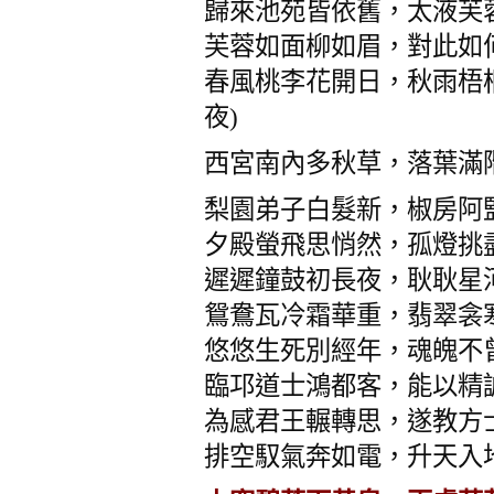
歸來池苑皆依舊，太液芙
芙蓉如面柳如眉，對此如
春風桃李花開日，秋雨梧桐
夜)
西宮南內多秋草，落葉滿階
梨園弟子白髮新，椒房阿
夕殿螢飛思悄然，孤燈挑
遲遲鐘鼓初長夜，耿耿星
鴛鴦瓦冷霜華重，翡翠衾
悠悠生死別經年，魂魄不
臨邛道士鴻都客，能以精
為感君王輾轉思，遂教方
排空馭氣奔如電，升天入