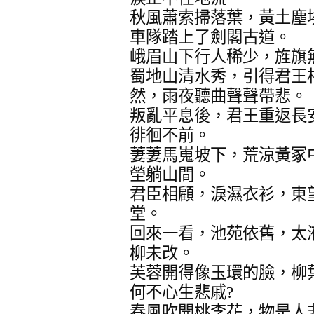
秋風蕭索掃落葉，黃土塵
車隊踏上了劍閣古道。
峨眉山下行人稀少，旌旗
蜀地山清水秀，引得君王
然，雨夜聽曲聲聲帶悲。
叛亂平息後，君王重返長
徘徊不前。
萋萋馬嵬坡下，荒涼黃冢
塋躺山間。
君臣相顧，淚濕衣衫，東
堂。
回來一看，池苑依舊，太
柳未改。
芙蓉開得像玉環的臉，柳
何不心生悲戚?
春風吹開桃李花，物是人