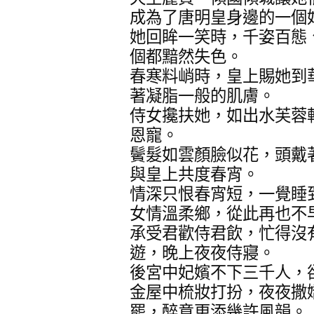
成為了唐明皇身邊的一個
她回眸一笑時，千姿百態
個都黯然失色。
春寒料峭時，皇上賜她到
著凝脂一般的肌膚。
侍女攙扶她，如出水芙蓉
恩寵。
鬢髮如雲顏臉似花，頭戴
與皇上共度春宵。
情深只恨春宵短，一覺睡
女情溫柔鄉，從此再也不
承受君歡侍君飲，忙得沒
遊，晚上夜夜侍寢。
後宮中妃嬪不下三千人，
金屋中梳妝打扮，夜夜撒
罷，醉意更添幾許風韻。