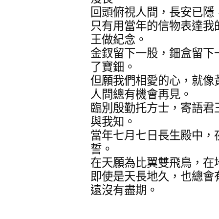
回頭俯視人間，長安已隱
只有用當年的信物表達我
王做紀念。
金釵留下一股，鈿盒留下
了寶鈿。
但願我們相愛的心，就像
人間總有機會再見。
臨別殷勤托方士，寄語君
與我知。
當年七月七日長生殿中，
誓。
在天願為比翼雙飛鳥，在
即使是天長地久，也總會
遠沒有盡期。