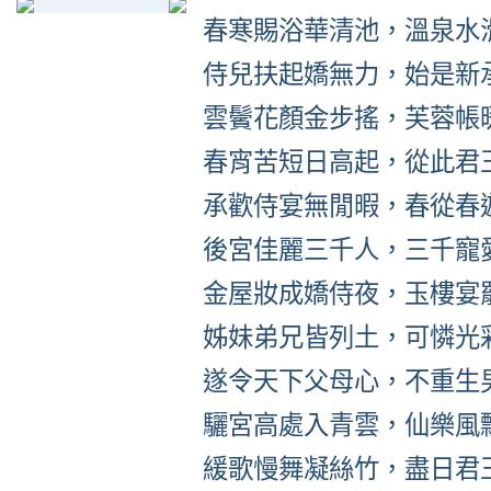
春寒賜浴華清池，溫泉水
侍兒扶起嬌無力，始是新
雲鬢花顏金步搖，芙蓉帳
春宵苦短日高起，從此君
承歡侍宴無閒暇，春從春
後宮佳麗三千人，三千寵
金屋妝成嬌侍夜，玉樓宴
姊妹弟兄皆列土，可憐光
遂令天下父母心，不重生
驪宮高處入青雲，仙樂風
緩歌慢舞凝絲竹，盡日君