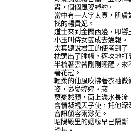
盡，個個風姿綽約。
當中有一人字太真，肌膚
找的楊貴妃。
道士來到金闕西邊，叩響
小玉叫侍女雙成去通報。
太真聽說君王的使者到了
枕頭出了睡帳。逐次地打
半梳著雲鬢剛剛睡醒，來
著花冠。
輕柔的仙風吹拂著衣袖微
姿，裊裊婷婷。寂
寞憂愁顏，面上淚水長流
含情凝視天子使，托他深
音訊顏容兩渺茫。
昭陽殿里的姻緣早已隔斷
漫長。