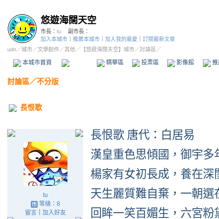
悠遊海闊天空
市長：
tu
副市長：
加入本城市
｜
推薦本城市
｜
加入我的最愛
｜
訂閱最新文章
udn
／
城市
／
文學創作
／
其他
／
【悠遊海闊天空】城市
／討論區／
本城市首頁
討論區
精華區
投票區
影像館
推
討論區
／
不分版
長恨歌
長恨歌 唐代：白居易
漢皇重色思傾國，御宇多
楊家有女初長成，養在深
天生麗質難自棄，一朝選
tu
等級：8
回眸一笑百媚生，六宮粉
留言
｜
加入好友