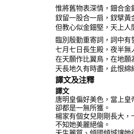
惟將舊物表深情，鈿合金
釵留一股合一扇，釵擘黃
但教心似金鈿堅，天上人
臨別殷勤重寄詞，詞中有
七月七日長生殿，夜半無
在天願作比翼鳥，在地願
天長地久有時盡，此恨綿
譯文及注釋
譯文
唐明皇偏好美色，當上皇
卻都是一無所獲。
楊家有個女兒剛剛長大，
不知她美麗絕倫。
天生麗質、傾國傾城讓她