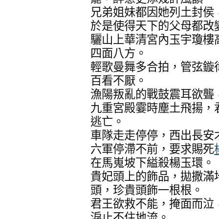
兄弟姐妹都因她列土封侯
於是使得天下的父母都改
驪山上華清宮內玉宇瓊樓
四面八方。
輕歌曼舞多合拍，管弦鏇
百看不厭。
漁陽叛亂的戰鼓震耳欲聾
九重宮殿霎時塵土飛揚，
逃亡。
車隊走走停停，西出長安
六軍停滯不前，要求賜死
在馬嵬坡下縊殺楊玉環。
貴妃頭上的飾品，拋撒滿
頭，珍貴頭飾一根根。
君王欲救不能，掩面而泣
淚止不住地流。