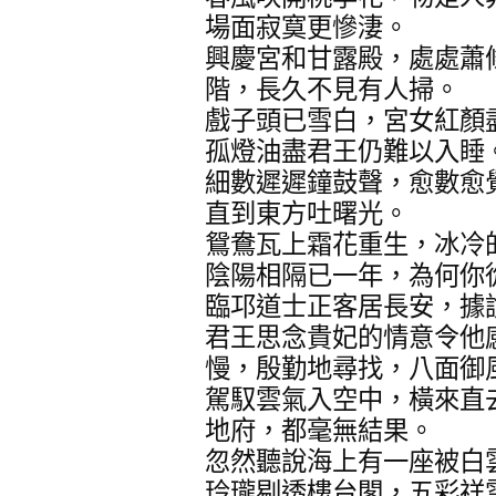
場面寂寞更慘淒。
興慶宮和甘露殿，處處蕭
階，長久不見有人掃。
戲子頭已雪白，宮女紅顏
孤燈油盡君王仍難以入睡
細數遲遲鐘鼓聲，愈數愈
直到東方吐曙光。
鴛鴦瓦上霜花重生，冰冷
陰陽相隔已一年，為何你
臨邛道士正客居長安，據
君王思念貴妃的情意令他
慢，殷勤地尋找，八面御
駕馭雲氣入空中，橫來直
地府，都毫無結果。
忽然聽說海上有一座被白
玲瓏剔透樓台閣，五彩祥