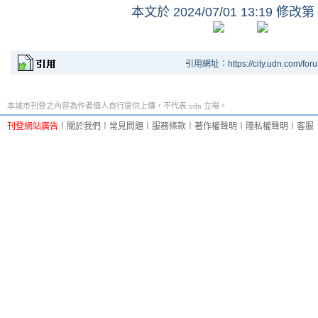
本文於
2024/07/01 13:19 修改第
引用網址：https://city.udn.com/for
本城市刊登之內容為作者個人自行提供上傳，不代表 udn 立場。
刊登網站廣告
︱
關於我們
︱
常見問題
︱
服務條款
︱
著作權聲明
︱
隱私權聲明
︱
客服