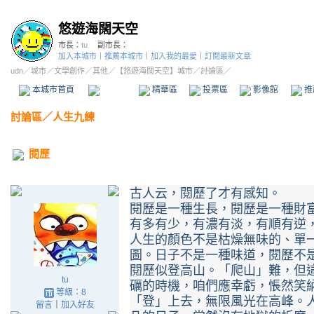
悠遊海闊天空
市長：
tu
副市長：
加入本城市
｜
推薦本城市
｜
加入我的最愛
｜
訂閱最新文章
udn
／
城市
／
文學創作
／
其他
／
【悠遊海闊天空】城市
／討論區／
本城市首頁
討論區
精華區
投票區
影像館
推
討論區
／
人生九練
閱歷
古人云，閱歷了才有感知。
閱歷是一種生長，閱歷是一種財
有多有少，有濃有淡，有順有逆
人生的顏色不是枯燥無味的、單
圖。日子不是一種味道，閱歷不
閱歷似登高山。「爬山」難，但
tu
礪的時機，咱們應幸虧，悵然笑
等級：8
「登」上去，無限風光在高峰。
留言
｜
加入好友