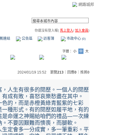
網路城邦
你還沒有登入喔(
馬上登入
/
加入會員
)
薦連結
公告區
訪客簿
市政中心
(0)
字體：
小
中
大
2024/01/19 15:52 瀏覽
213
｜回應
0
｜
推薦
0
富，人生有很多的閱歷。一個人的閱歷
，有成有敗，喜怒哀樂愁盡在其中。
一色的，而是赤橙黃綠青藍紫的七彩
是一種形式。有的閱歷如履平地，有的
這是命運之神賜給咱們的禮品—一次練
納。不要因艱難而懊喪，而腿軟。
人生定會多一分成實，多一筆重彩。平