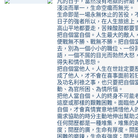
凡的日子，當然沒有地獄的折磨
淺淡而單一，生命空癟而無光。
生命即是一場永無休止的苦役，
日子的強者所以，在人生旅途上
高山平地都要走，苦辣酸甜都要
把自個當自個。人生最大的敵人
便戰無不勝、戰無不勝。把自個
去，別為一個小小的職位、一份
語，一個不屑的目光而勃然大怒
得失和情仇恩怨。
把自個當他人。人生在世註定要
成了他人，才不會在喜事面前若
及功名利祿之事，也只要把自個
動、為官所困、為情所惱。
把他人當自個。人的終身不可能
這麼或那樣的艱難困難。面臨他
自個，才會真情實意地憐惜他人
需求協助的時分主動地伸出幫助
任何閱歷都是一種堆集，堆集的
度；閱歷的廣，生命有厚度。閱
困難的磨鍊，生命有強度；閱歷