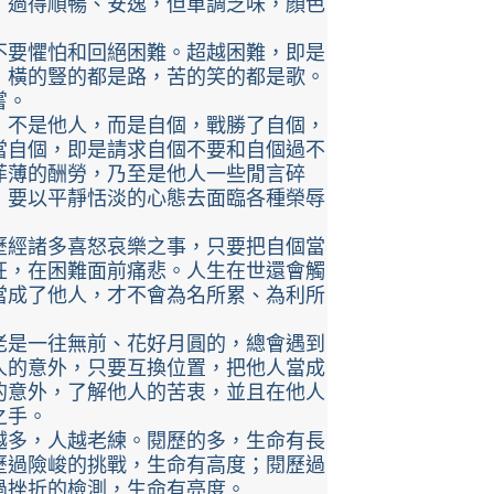
，過得順暢、安逸，但單調乏味，顏色
不要懼怕和回絕困難。超越困難，即是
，橫的豎的都是路，苦的笑的都是歌。
嘗。
，不是他人，而是自個，戰勝了自個，
當自個，即是請求自個不要和自個過不
菲薄的酬勞，乃至是他人一些閒言碎
，要以平靜恬淡的心態去面臨各種榮辱
歷經諸多喜怒哀樂之事，只要把自個當
狂，在困難面前痛悲。人生在世還會觸
當成了他人，才不會為名所累、為利所
老是一往無前、花好月圓的，總會遇到
人的意外，只要互換位置，把他人當成
的意外，了解他人的苦衷，並且在他人
之手。
越多，人越老練。閱歷的多，生命有長
歷過險峻的挑戰，生命有高度；閱歷過
過挫折的檢測，生命有亮度。