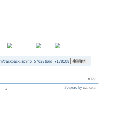
um/trackback.jsp?no=57628&aid=7178108
▲top
Powered by
udn.com