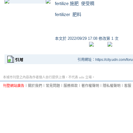
fertilize 施肥 使受精
fertilizer 肥料
本文於
2022/09/29 17:08 修改第 1 次
引用網址：https://city.udn.com/for
本城市刊登之內容為作者個人自行提供上傳，不代表 udn 立場。
刊登網站廣告
︱
關於我們
︱
常見問題
︱
服務條款
︱
著作權聲明
︱
隱私權聲明
︱
客服