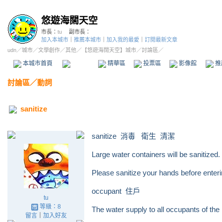
悠遊海闊天空
市長：
tu
副市長：
加入本城市
｜
推薦本城市
｜
加入我的最愛
｜
訂閱最新文章
udn
／
城市
／
文學創作
／
其他
／
【悠遊海闊天空】城市
／討論區／
本城市首頁
討論區
精華區
投票區
影像館
推
討論區
／
動詞
sanitize
sanitize 消毒 衛生 清潔
Large water containers will be sanitized.
Please sanitize your hands before enteri
occupant 住戶
tu
等級：8
The water supply to all occupants of the b
留言
｜
加入好友