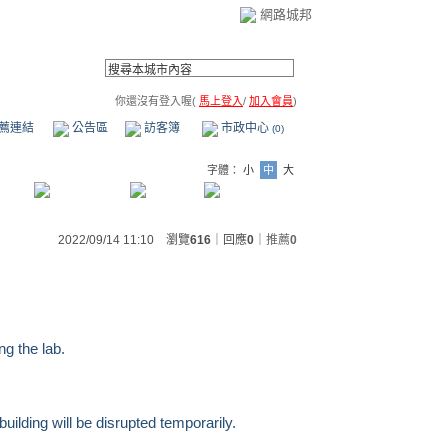
網路城邦
你還沒有登入喔(
馬上登入
/
加入會員
)
薦連結
公告區
訪客簿
市政中心
(0)
字體：
小
中
大
2022/09/14 11:10 瀏覽
616
｜回應
0
｜
推薦
0
ng the lab.
uilding will be disrupted temporarily.