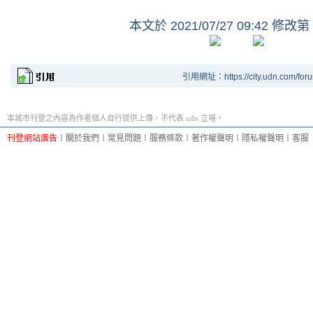
本文於
2021/07/27 09:42 修改第
引用網址：https://city.udn.com/for
本城市刊登之內容為作者個人自行提供上傳，不代表 udn 立場。
刊登網站廣告
︱
關於我們
︱
常見問題
︱
服務條款
︱
著作權聲明
︱
隱私權聲明
︱
客服