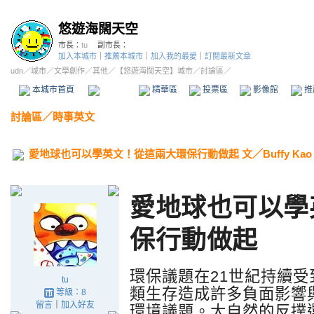
悠遊海闊天空
市長：
tu
副市長：
加入本城市
｜
推薦本城市
｜
加入我的最愛
｜
訂閱最新文章
udn
／
城市
／
文學創作
／
其他
／
【悠遊海闊天空】城市
／討論區／
本城市首頁
討論區
精華區
投票區
影像館
推
討論區
／
時事英文
愛地球也可以學英文！從這兩大環保行動做起 文／Buffy Kao
愛地球也可以學
保行動做起
環保議題在21世紀持續
tu
類生存造成許多負面影響
等級：8
留言
｜
加入好友
環境議題。大自然的反撲