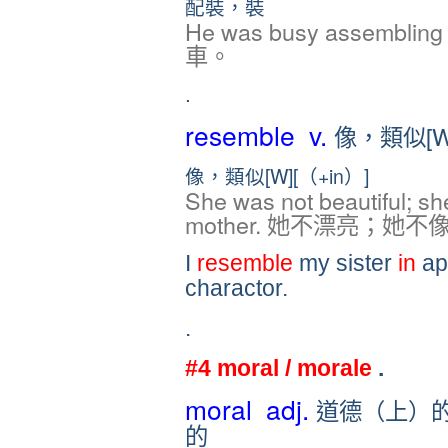
配裝，裝
He was busy assembli
車。
.
resemble v.
像，類似[W]
像，類似[W][（+in）]
She was not beautiful; sh
mother. 她不漂亮；她
I
resemble
my sister
in
ap
charactor.
.
#4 moral / morale
.
moral adj.
道德（上）的
的