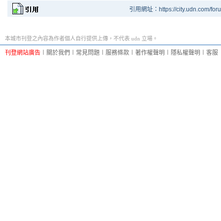
引用網址：https://city.udn.com/for
本城市刊登之內容為作者個人自行提供上傳，不代表 udn 立場。
刊登網站廣告
︱
關於我們
︱
常見問題
︱
服務條款
︱
著作權聲明
︱
隱私權聲明
︱
客服