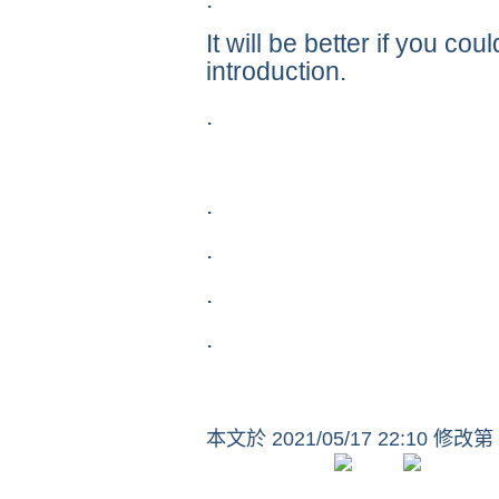
It will be better if you cou
introduction.
.
.
.
.
.
本文於
2021/05/17 22:10 修改第