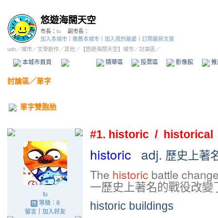
悠遊海闊天空
市長：
tu
副市長：
加入本城市
｜
推薦本城市
｜
加入我的最愛
｜
訂閱最新文章
udn
／
城市
／
文學創作
／
其他
／
【悠遊海闊天空】城市
／討論區／
本城市首頁
討論區
精華區
投票區
影像館
推
討論區
／
單字
單字雙胞胎
#1. historic / historical
historic
adj.
歷史上著
The
historic
battle change
一歷史上著名的戰役改變
tu
等級：8
historic buildings
留言
｜
加入好友