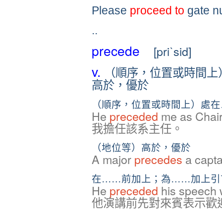
Please
proceed to
gate nu
..
precede
[priˋsid]
v.
（順序，位置或時間上
高於，優於
（順序，位置或時間上）處在
He
preceded
me as Chai
我擔任該系主任。
（地位等）高於，優於
A major
precedes
a cap
在……前加上；為……加上引言[O]
He
preceded
his speech w
他演講前先對來賓表示歡
.