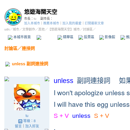
悠遊海闊天空
市長：
tu
副市長：
加入本城市
｜
推薦本城市
｜
加入我的最愛
｜
訂閱最新文章
udn
／
城市
／
文學創作
／
其他
／
【悠遊海闊天空】城市
／討論區／
本城市首頁
討論區
精華區
投票區
影像館
推
討論區
／
連接詞
unless 副詞連接詞
如
unless
副詞連接詞
I won't apologize unless s
I will have this egg unless
S + V
unless
S + V
tu
等級：8
.
留言
｜
加入好友