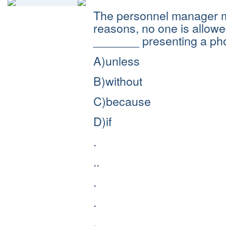
The personnel manager mak
reasons, no one is allowed
_______ presenting a pho
A)unless
B)without
C)because
D)if
.
..
.
.
.