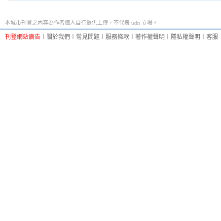
本城市刊登之內容為作者個人自行提供上傳，不代表 udn 立場。
刊登網站廣告
︱
關於我們
︱
常見問題
︱
服務條款
︱
著作權聲明
︱
隱私權聲明
︱
客服