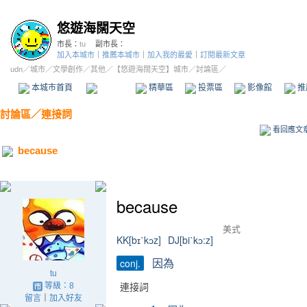
悠遊海闊天空
市長：
tu
副市長：
加入本城市
｜
推薦本城市
｜
加入我的最愛
｜
訂閱最新文章
udn
／
城市
／
文學創作
／
其他
／
【悠遊海闊天空】城市
／討論區／
本城市首頁
討論區
精華區
投票區
影像館
推
討論區
／
連接詞
看回應文
because
because
美式
KK[bɪˋkɔz]
DJ[biˋkɔ:z]
因為
conj.
tu
連接詞
等級：8
留言
｜
加入好友