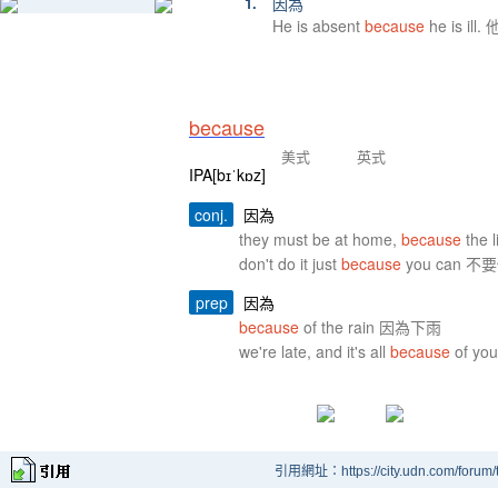
1.
因為
He is absent
because
he is il
because
美式
英式
IPA[bɪˈkɒz]
conj.
因為
they must be at home,
because
the
don't do it just
because
you can
prep
因為
because
of the rain 因為下雨
we're late, and it's all
because
of 
引用網址：https://city.udn.com/forum