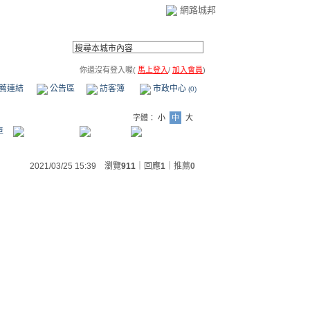
網路城邦
你還沒有登入喔(
馬上登入
/
加入會員
)
薦連結
公告區
訪客簿
市政中心
(0)
字體：
小
中
大
章
2021/03/25 15:39 瀏覽
911
｜回應
1
｜
推薦
0