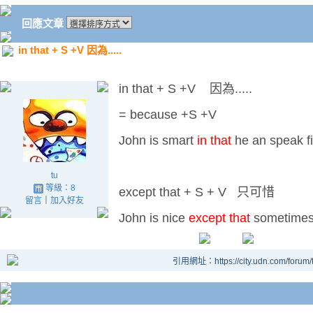
回應文章
in that + S +V 因為.....
in that + S +V 因為.....
= because +S +V
John is smart
in that
he an speak fi
tu
等級：8
except that + S + V 只可惜
留言
｜
加入好友
John is nice
except that
sometimes 
引用網址：https://city.udn.com/forum