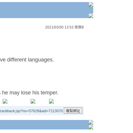
2021/03/30 13:53
推薦
0
ve different languages.
he may lose his temper.
/trackback.jsp?no=57628&aid=7113070