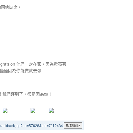
l. 他因病缺席。
 light's on 他們一定在家，因為燈亮著
 不要僅僅因為你能做就去做
you! 我們遲到了，都是因為你！
/trackback.jsp?no=57628&aid=7112434