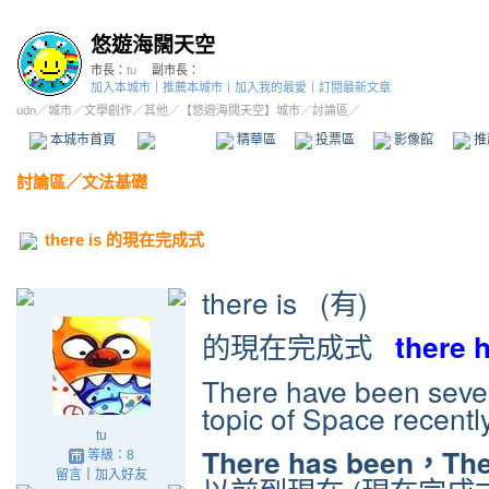
悠遊海闊天空
市長：
tu
副市長：
加入本城市
｜
推薦本城市
｜
加入我的最愛
｜
訂閱最新文章
udn
／
城市
／
文學創作
／
其他
／
【悠遊海闊天空】城市
／討論區／
本城市首頁
討論區
精華區
投票區
影像館
推
討論區
／
文法基礎
there is 的現在完成式
there is (有)
的現在完成式
there 
There have been sever
topic of Space recently
tu
There has been，Th
等級：8
留言
｜
加入好友