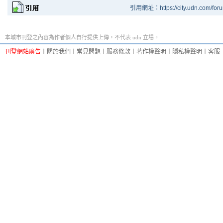
引用網址：https://city.udn.com/for
本城市刊登之內容為作者個人自行提供上傳，不代表 udn 立場。
刊登網站廣告
︱
關於我們
︱
常見問題
︱
服務條款
︱
著作權聲明
︱
隱私權聲明
︱
客服