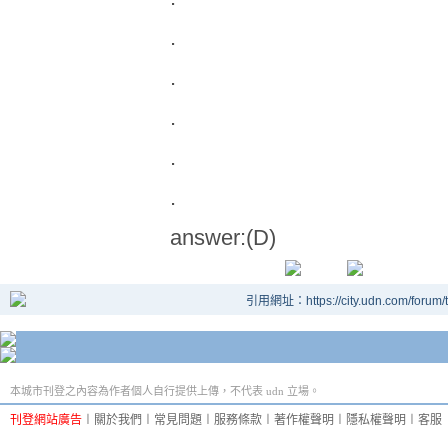
.
.
.
.
.
answer:(D)
引用網址：https://city.udn.com/forum
本城市刊登之內容為作者個人自行提供上傳，不代表 udn 立場。
刊登網站廣告
︱
關於我們
︱
常見問題
︱
服務條款
︱
著作權聲明
︱
隱私權聲明
︱
客服