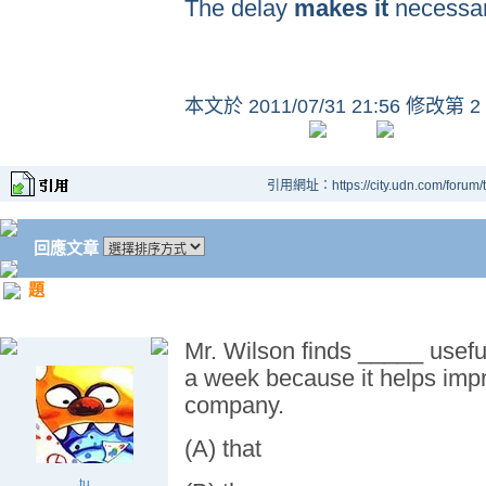
The delay
makes it
necessar
本文於
2011/07/31 21:56 修改第 2
引用網址：https://city.udn.com/forum
回應文章
題
Mr. Wilson finds _____ useful
a week because it helps impro
company.
(A) that
tu