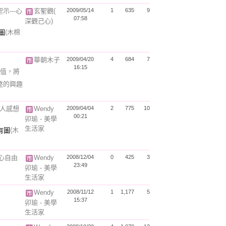
示---心
玄聖觀(
2009/05/14
1
635
9
07:58
深觀己心)
(木棉
華朝木子
2009/04/20
4
684
7
16:15
值，將
整的興趣
的人感想
Wendy
2009/04/04
2
775
10
00:21
卯瑜 - 美學
生活家
(木
讓心自由
Wendy
2008/12/04
0
425
3
23:49
卯瑜 - 美學
生活家
Wendy
2008/11/12
1
1,177
5
15:37
卯瑜 - 美學
生活家