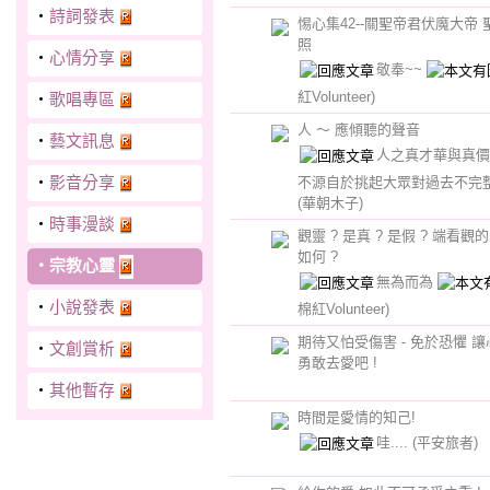
‧
詩詞發表
惕心集42--關聖帝君伏魔大帝 聖
照
‧
心情分享
敬奉~~
紅Volunteer)
‧
歌唱專區
人 ～ 應傾聽的聲音
‧
藝文訊息
人之真才華與真價
‧
影音分享
不源自於挑起大眾對過去不完
(華朝木子)
‧
時事漫談
觀靈 ? 是真 ? 是假 ? 端看觀
如何 ?
‧
宗教心靈
無為而為
‧
小說發表
棉紅Volunteer)
期待又怕受傷害 - 免於恐懼 
‧
文創賞析
勇敢去愛吧 !
‧
其他暫存
時間是愛情的知己!
哇....
(平安旅者)