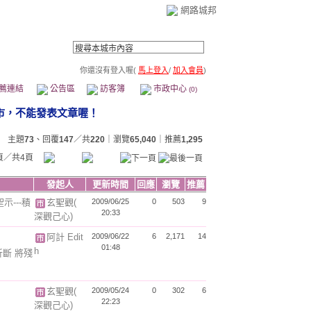
網路城邦
你還沒有登入喔(
馬上登入
/
加入會員
)
薦連結
公告區
訪客簿
市政中心
(0)
主題
73
、回覆
147
／共
220
｜瀏覽
65,040
｜推薦
1,295
頁／共4頁
發起人
更新時間
回應
瀏覽
推薦
示---積
玄聖觀(
2009/06/25
0
503
9
20:33
深觀己心)
阿計 Edit
2009/06/22
6
2,171
14
01:48
h
折斷 將殘
玄聖觀(
2009/05/24
0
302
6
22:23
深觀己心)