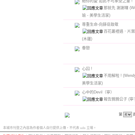
給你的愛 如此不可承受之重 !
那就先 謝謝囉
(W
瑜 - 美學生活家)
尊重生命-向薛岳致敬
百花叢裡過．片葉
(木蓮)
眷戀
心囚 !
不用解啦 !
(Wend
美學生活家)
心中的Devil（寧）
報告鴉鴉公子
(寧
第
本城市刊登之內容為作者個人自行提供上傳，不代表 udn 立場。