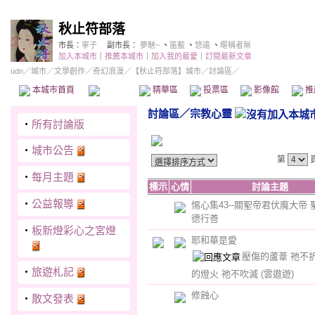
秋止符部落
市長：
寧子
副市長：
夢魅~
、
笛藍
、
悠遠
、
暱稱者無
加入本城市
｜
推薦本城市
｜
加入我的最愛
｜
訂閱最新文章
udn
／
城市
／
文學創作
／
奇幻浪漫
／
【秋止符部落】城市
／討論區／
本城市首頁
討論區
精華區
投票區
影像館
推
討論區
／
宗教心靈
‧
所有討論版
‧
城市公告
第
‧
每月主題
標示
心情
討論主題
‧
公益報導
惕心集43--關聖帝君伏魔大帝 聖
德行善
‧
板新燈彩心之宮燈
耶和華是愛
壓傷的蘆葦 祂不
‧
旅遊札記
的燈火 祂不吹滅
(雲遨遊)
修蝕心
‧
散文發表