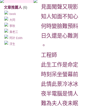
見面聞聲又現影
文章推薦人
(6)
beek
知人知面不知心
大同
何時變臉難預料
寧秋
臭老三
日久還是心難測
阿計 Edith
浮生
。
工程師
此生工作是命定
時刻呆坐螢幕前
此情此景冷冰冰
夜半電腦是情人
難為夫人夜未眠