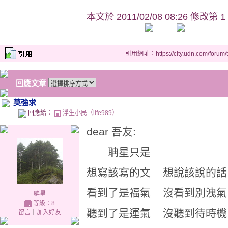
本文於
2011/02/08 08:26 修改第 1
引用網址：https://city.udn.com/forum
回應文章
莫強求
回應給：
浮生小民（life989）
dear 吾友:
聃星只是
想寫該寫的文 想說該說的話
看到了是福氣 沒看到別洩氣
聃星
等級：8
聽到了是運氣 沒聽到待時機
留言
｜
加入好友