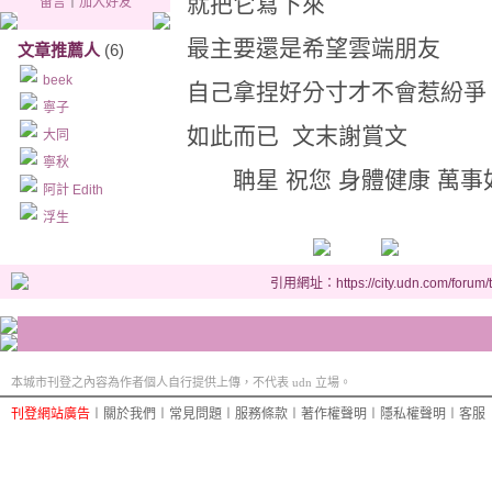
就把它寫下來
留言
｜
加入好友
最主要還是希望雲端朋友
文章推薦人
(6)
beek
自己拿捏好分寸才不會惹紛爭
寧子
如此而已 文末謝賞文
大同
寧秋
聃星 祝您 身體健康 萬事
阿計 Edith
浮生
引用網址：https://city.udn.com/forum
本城市刊登之內容為作者個人自行提供上傳，不代表 udn 立場。
刊登網站廣告
︱
關於我們
︱
常見問題
︱
服務條款
︱
著作權聲明
︱
隱私權聲明
︱
客服