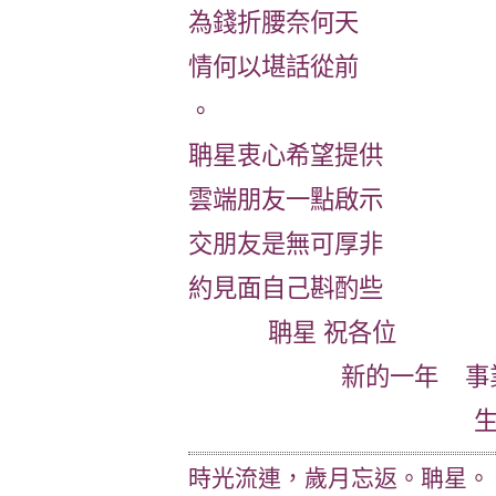
為錢折腰奈何天
情何以堪話從前
。
聃星衷心希望提供
雲端朋友一點啟示
交朋友是無可厚非
約見面自己斟酌些
聃星 祝各位
新的一年 事業順
生活無憂
時光流連，歲月忘