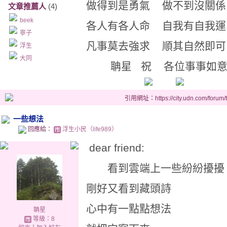
做得到是勇氣 做不到沒關係
文章推薦人
(4)
beek
各人有各人命 自我有自我運
寧子
凡事莫去強求 順其自然即可
浮生
大同
聃星 祝 各位事事如
引用網址：https://city.udn.com/forum
一些想法
回應給：
浮生小民（life989）
dear friend:
看到雲端上一些紛紛擾擾
剛好又看到藏頭詩
心中有一點點想法
聃星
等級：8