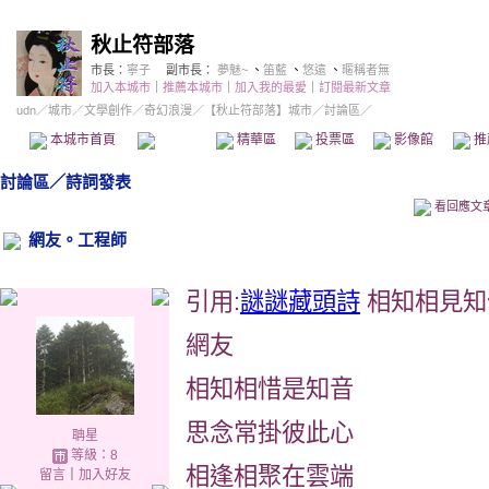
秋止符部落
市長：
寧子
副市長：
夢魅~
、
笛藍
、
悠遠
、
暱稱者無
加入本城市
｜
推薦本城市
｜
加入我的最愛
｜
訂閱最新文章
udn
／
城市
／
文學創作
／
奇幻浪漫
／
【秋止符部落】城市
／討論區／
本城市首頁
討論區
精華區
投票區
影像館
推
討論區
／
詩詞發表
看回應文
網友。工程師
引用:
謎謎藏頭詩
相知相見知
網友
相知相惜是知音
思念常掛彼此心
聃星
等級：8
相逢相聚在雲端
留言
｜
加入好友