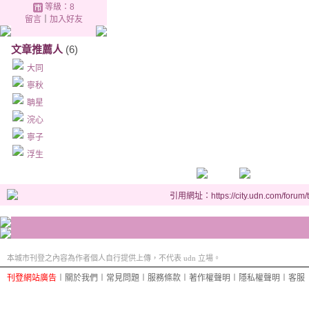
等級：8
留言
｜
加入好友
文章推薦人
(6)
大同
寧秋
聃星
浣心
寧子
浮生
引用網址：https://city.udn.com/forum
本城市刊登之內容為作者個人自行提供上傳，不代表 udn 立場。
刊登網站廣告
︱
關於我們
︱
常見問題
︱
服務條款
︱
著作權聲明
︱
隱私權聲明
︱
客服