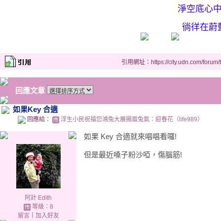
淨空底心
徜徉在蔚
引用網址：https://city.udn.com/forum
回應文章
如果Key 合適
回應給：
浮生小民祝福您鴻兔大展揚眉兔氣：迎春花（life989）
如果 Key 合適就來唱唱看囉!
但是最近嗓子粉沙啞，傷腦筋!
阿計 Edith
等級：8
留言
｜
加入好友