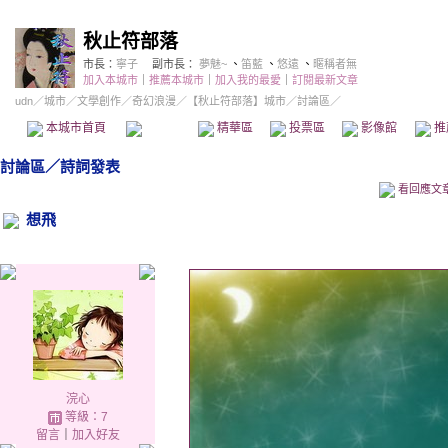
秋止符部落
市長：
寧子
副市長：
夢魅~
、
笛藍
、
悠遠
、
暱稱者無
加入本城市
｜
推薦本城市
｜
加入我的最愛
｜
訂閱最新文章
udn
／
城市
／
文學創作
／
奇幻浪漫
／
【秋止符部落】城市
／討論區／
本城市首頁
討論區
精華區
投票區
影像館
推
討論區
／
詩詞發表
看回應文
想飛
浣心
等級：7
留言
｜
加入好友