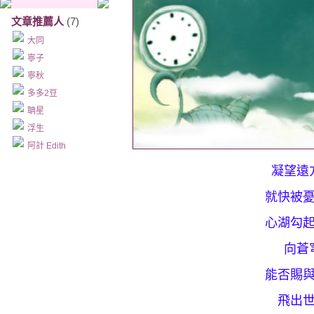
文章推薦人
(7)
大同
寧子
寧秋
多多2豆
聃星
浮生
阿計 Edith
凝望遠
就快被
心湖勾
向蒼
能否賜
飛出