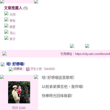
文章推薦人
(5)
大同
寧秋
聃星
浣心
寧子
引用網址：https://city.udn.com/forum
哇! 好想唱!
回應給：
浮生小民（life989）
哇! 好想唱這首歌呢!
以前弟弟彈吉他，我伴唱!
快樂時光回味無窮!
阿計 Edith