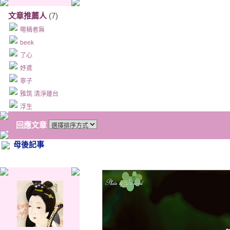
文章推薦人
(7)
暱稱者無
beek
了心
妤鳶
寧子
雅筑 清淨蓮台
浮生
回應文章
母後記事