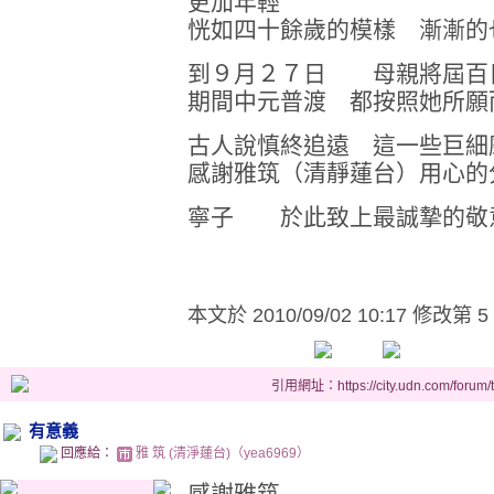
更加年輕
恍如四十餘歲的模樣 漸漸的
到９月２７日 母親將屆
期間中元普渡 都按照她所
古人說慎終追遠 這一些巨細
感謝雅筑（清靜蓮台）用心的
寧子 於此致上最誠摯的敬
本文於
2010/09/02 10:17 修改第 5
引用網址：https://city.udn.com/forum
有意義
回應給：
雅 筑 (清淨蓮台)（yea6969）
感謝雅筑