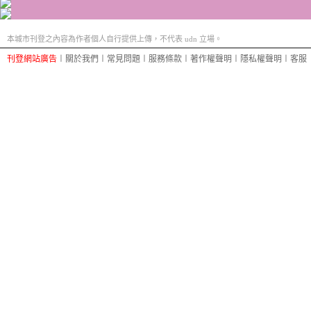
本城市刊登之內容為作者個人自行提供上傳，不代表 udn 立場。
刊登網站廣告
︱
關於我們
︱
常見問題
︱
服務條款
︱
著作權聲明
︱
隱私權聲明
︱
客服