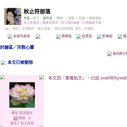
秋止符部落
市長：
寧子
副市長：
夢魅~
、
笛藍
、
悠遠
、
暱稱者無
加入本城市
｜
推薦本城市
｜
加入我的最愛
｜
訂閱最新文章
udn
／
城市
／
文學創作
／
奇幻浪漫
／
【秋止符部落】城市
／討論區／
本城市首頁
討論區
精華區
投票區
影像館
推
討論區
／
宗教心靈
看回應文
本文已被刪除
本文因「重複貼文」，已由 yea6969(yea69
雅筑 清淨蓮台
等級：8
留言
｜
加入好友