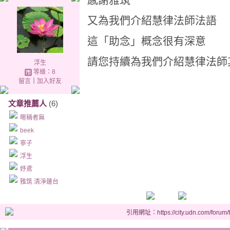
又為我們介紹慧律法師法語
這「助念」概念很有深意
請您持續為我們介紹慧律法師
浮生
等級：8
留言
｜
加入好友
文章推薦人
(6)
暱稱者無
beek
寧子
浮生
妤鳶
雅筑 清淨蓮台
引用網址：https://city.udn.com/forum