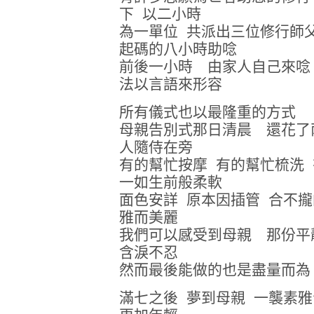
下 以二小時
為一單位 共派出三位修行師
起碼的八小時助唸
前後一小時 由家人自己來唸
法以言語來形容
所有儀式也以最隆重的方式
母親告別式那日清晨 還花了
人隨侍在旁
有的幫忙按摩 有的幫忙梳洗
一如生前般柔軟
面色安詳 原本因插管 合不
雅而美麗
我們可以感受到母親 那份
含淚不忍
然而最後能做的也是盡量而為
滿七之後 夢到母親 一襲素雅