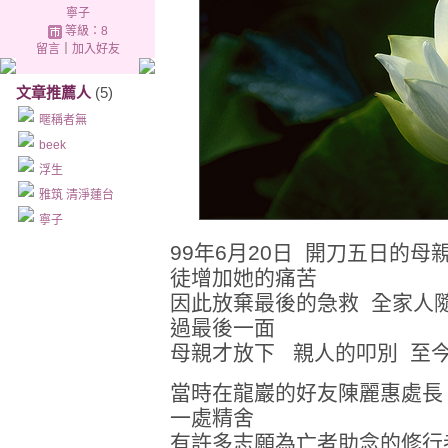
寧子
等級：8
留言
｜
加入好友
文章推薦人
(5)
暱稱者無
beek
浮生
雅筑 清淨蓮台
寧子
99年6月20日 開刀五日的
徒增加她的痛苦
因此放棄最後的急救 全家人
過最後一面
母親才放下 親人的叩別 至
當時在龍巖的好友陳麗惠處長
一處精舍
有許多志願為亡者助念的修行