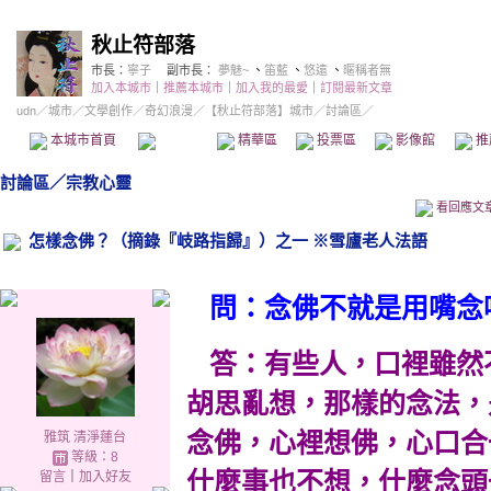
秋止符部落
市長：
寧子
副市長：
夢魅~
、
笛藍
、
悠遠
、
暱稱者無
加入本城市
｜
推薦本城市
｜
加入我的最愛
｜
訂閱最新文章
udn
／
城市
／
文學創作
／
奇幻浪漫
／
【秋止符部落】城市
／討論區／
本城市首頁
討論區
精華區
投票區
影像館
推
討論區
／
宗教心靈
看回應文
怎樣念佛？（摘錄『岐路指歸』）之一 ※雪廬老人法語
問：念佛不就是用嘴念
答：有些人，口裡雖然
胡思亂想，那樣的念法，
念佛，心裡想佛，心口合
雅筑 清淨蓮台
等級：8
什麼事也不想，什麼念頭
留言
｜
加入好友