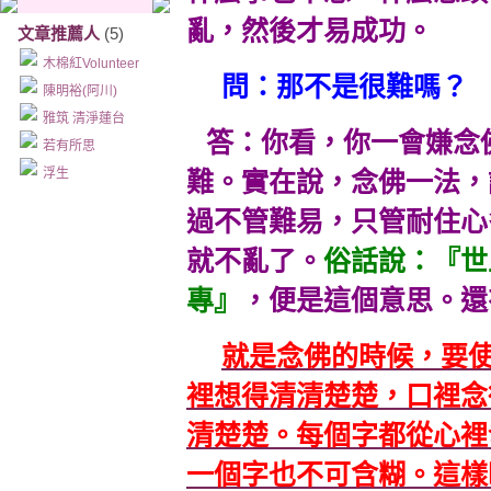
亂，然後才易成功。
文章推薦人
(5)
木棉紅Volunteer
問：那不是很難嗎？
陳明裕(阿川)
雅筑 清淨蓮台
答：你看，你一會嫌念
若有所思
浮生
難。實在說，念佛一法，
過不管難易，只管耐住心
就不亂了。
俗話說：『世
專』
，便是這個意思。還
就是念佛的時候，要
裡想得清清楚楚，口裡念
清楚楚。每個字都從心裡
一個字也不可含糊。這樣