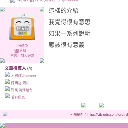
回應給：
雅 筑 (清淨蓮台)（yea6969）
這樣的介紹
我覺得很有意思
如果一系列說明
應該很有意義
live375
等級：
留言
｜
加入好友
文章推薦人
(4)
木棉紅Volunteer
陳明裕(阿川)
雅筑 清淨蓮台
若有所思
引用網址：https://city.udn.com/forum