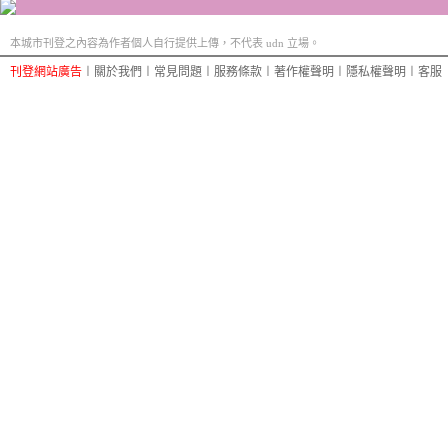
本城市刊登之內容為作者個人自行提供上傳，不代表 udn 立場。
刊登網站廣告
︱
關於我們
︱
常見問題
︱
服務條款
︱
著作權聲明
︱
隱私權聲明
︱
客服