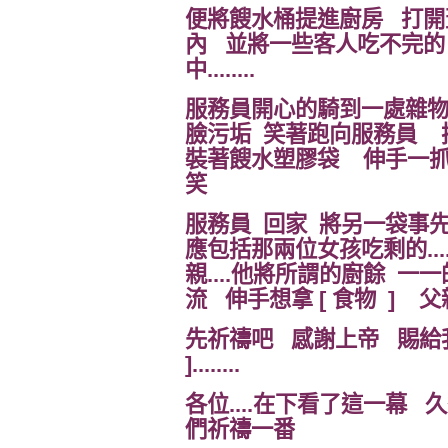
便將餿水桶提進廚房 打開
內 並將一些客人吃不完的
中........
服務員開心的騎到一處雜物
臉污垢 笑著跑向服務員 
裝著餿水塑膠袋 伸手一抓.
笑
服務員 回家 將另一袋事
應包括那兩位女孩吃剩的...
親....他將所謂的廚餘 
流 伸手想拿 [ 食物 ] 
先祈禱吧 感謝上帝 賜給我
]........
各位....在下看了這一幕 久
們祈禱一番