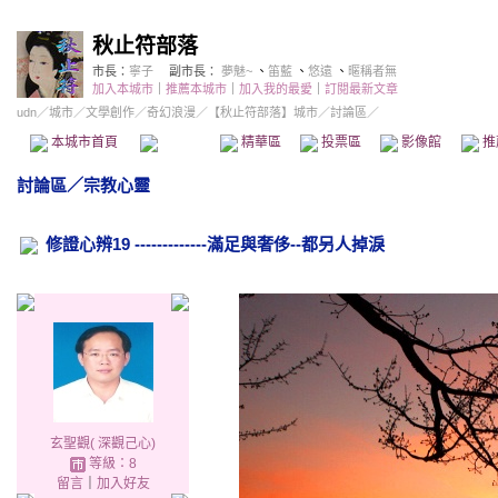
秋止符部落
市長：
寧子
副市長：
夢魅~
、
笛藍
、
悠遠
、
暱稱者無
加入本城市
｜
推薦本城市
｜
加入我的最愛
｜
訂閱最新文章
udn
／
城市
／
文學創作
／
奇幻浪漫
／
【秋止符部落】城市
／討論區／
本城市首頁
討論區
精華區
投票區
影像館
推
討論區
／
宗教心靈
修證心辨19 -------------滿足與奢侈--都另人掉淚
玄聖觀( 深觀己心)
等級：8
留言
｜
加入好友