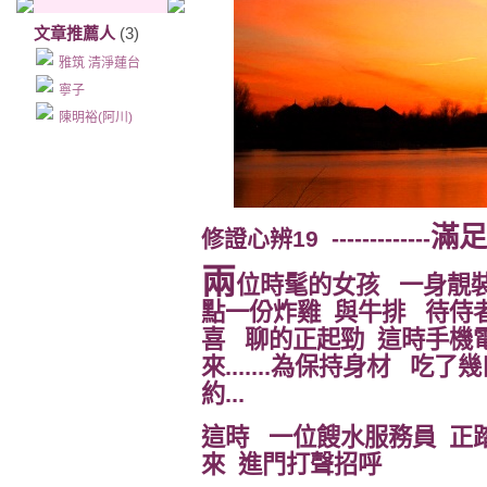
文章推薦人
(3)
雅筑 清淨蓮台
寧子
陳明裕(阿川)
滿足
修證心辨19 -------------
兩
位時髦的女孩 一身靚
點一份炸雞 與牛排
待侍
喜 聊的正起勁 這時手機電話
來.......為保持身材 
約...
這時 一位餿水服務員 正
來 進門打聲招呼