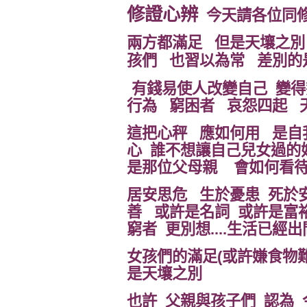
修證心辨
今天請各位同修 一
兩方都滿足 但是天壤之別
孩們 也習以為常 差別
有錢易使人改變自己 變得
行為 窮困者 哀怨四起 天空灰
這把心秤 應如何用 是自
心 誰不想讓自己兒女過的好 過
是那位父母親 會如何看待
居安思危 生於憂患 死於
善 或許是名詞 或許是富
窮者 更別想....生活已經
女孩們的滿足(或許嫌食物
是天壤之別
也許 父親與孩子們 認為