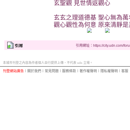
玄聖觀 見世情返觀心
玄玄之理道德基 聖心無為萬
觀心觀性為何意 原來清靜是
引用網址：https://city.udn.com/for
本城市刊登之內容為作者個人自行提供上傳，不代表 udn 立場。
刊登網站廣告
︱
關於我們
︱
常見問題
︱
服務條款
︱
著作權聲明
︱
隱私權聲明
︱
客服