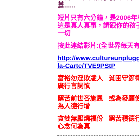
蒼......
短片只有六分鐘，是
2006
年
這是真人真事，請跟你的孩
一切
按此連結影片:(全世界每天
http://www.cultureunplug
la-Carte/TVE9PStP
富裕勿淫欺凌人 貧困守節
廣行言詞慎
窮苦前世吝施恩 或為發願
為人德行增
貪婪無厭燒福份 窮苦積德
心念何為真