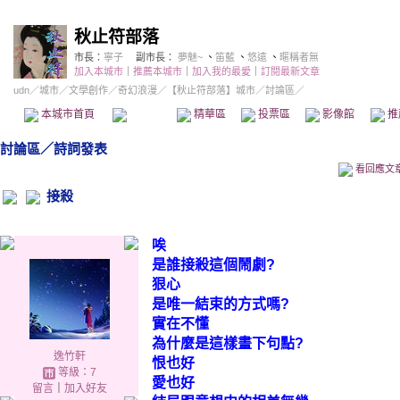
秋止符部落
市長：
寧子
副市長：
夢魅~
、
笛藍
、
悠遠
、
暱稱者無
加入本城市
｜
推薦本城市
｜
加入我的最愛
｜
訂閱最新文章
udn
／
城市
／
文學創作
／
奇幻浪漫
／
【秋止符部落】城市
／討論區／
本城市首頁
討論區
精華區
投票區
影像館
推
討論區
／
詩詞發表
看回應文
接殺
唉
是誰接殺這個鬧劇
?
狠心
是唯一結束的方式嗎
?
實在不懂
為什麼是這樣畫下句點
?
逸竹軒
恨也好
等級：7
愛也好
留言
｜
加入好友