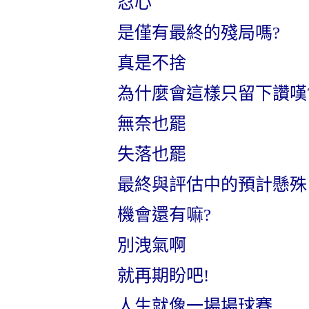
忍心
是僅有最終的殘局嗎
?
真是不捨
為什麼會這樣只留下讚嘆
無奈也罷
失落也罷
最終與評估中的預計懸殊
機會還有嘛
?
別洩氣啊
就再期盼吧
!
人生就像一場場球賽