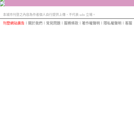
本城市刊登之內容為作者個人自行提供上傳，不代表 udn 立場。
刊登網站廣告
︱
關於我們
︱
常見問題
︱
服務條款
︱
著作權聲明
︱
隱私權聲明
︱
客服