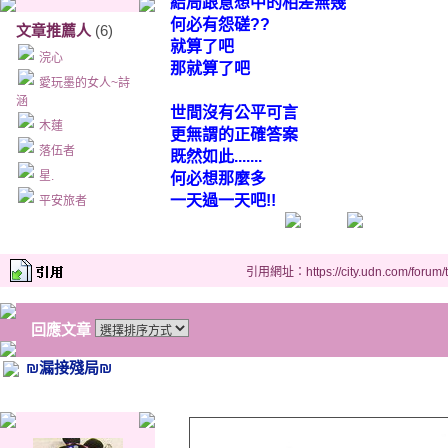
結局跟意想中的相差無幾
何必有怨磋
??
文章推薦人
(6)
就算了吧
浣心
那就算了吧
愛玩墨的女人~詩
涵
世間沒有公平可言
木蓮
更無謂的正確答案
落伍者
既然如此
.......
星.
何必想那麼多
一天過一天吧
!!
平安旅者
引用網址：https://city.udn.com/forum
回應文章
₪漏接殘局₪