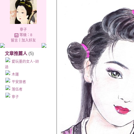
寧子
等級：8
留言
｜
加入好友
文章推薦人
(5)
愛玩墨的女人~詩
涵
木蓮
平安旅者
落伍者
寧子