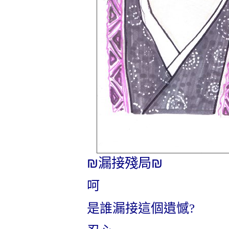
₪
₪
漏接殘局
呵
是誰漏接這個遺憾
?