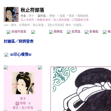
秋止符部落
市長：
寧子
副市長：
夢魅~
、
笛藍
、
悠遠
、
暱稱者無
加入本城市
｜
推薦本城市
｜
加入我的最愛
｜
訂閱最新文章
udn
／
城市
／
文學創作
／
奇幻浪漫
／
【秋止符部落】城市
／討論區／
本城市首頁
討論區
精華區
投票區
影像館
推
討論區
／
詩詞發表
₪印心嘆情₪
寧子
等級：8
留言
｜
加入好友