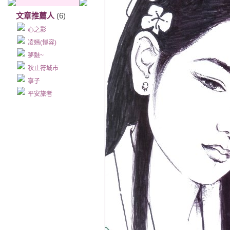
文章推薦人
(6)
心之影
凌嫣(愷容)
夢魅~
秋止符城市
寧子
平安旅者