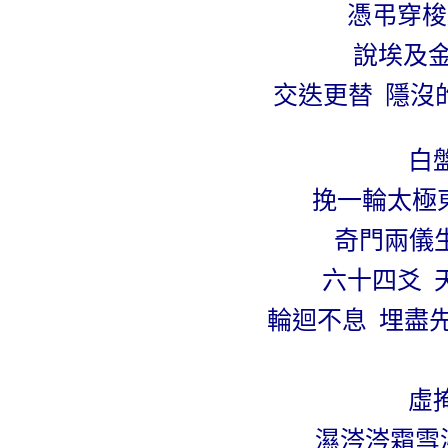
憑弔穿梭
說埃及
交迭更替
隱沒
白
挽一輪太極
奇門兩儀
六十四爻
輪迴不息
埋盡
虛
濕涔涔霜雪