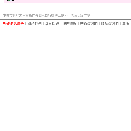
本城市刊登之內容為作者個人自行提供上傳，不代表 udn 立場。
刊登網站廣告
︱
關於我們
︱
常見問題
︱
服務條款
︱
著作權聲明
︱
隱私權聲明
︱
客服