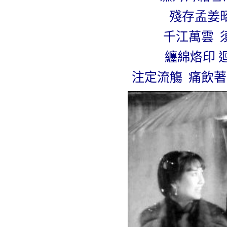
殘存
孟姜
千江萬雲
纏綿烙印 
注定流觴 痛飲著