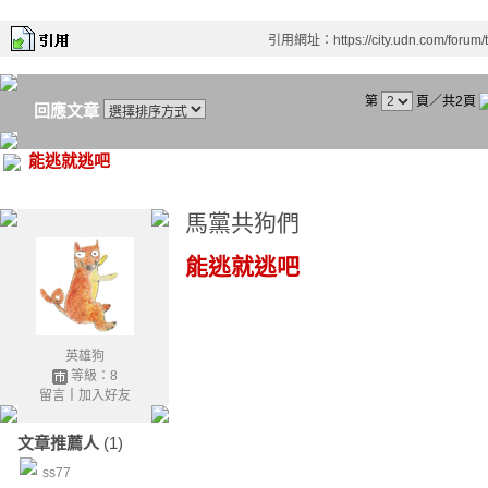
引用網址：https://city.udn.com/forum
第
頁／共2頁
回應文章
能逃就逃吧
馬黨共狗們
能逃就逃吧
英雄狗
等級：8
留言
｜
加入好友
文章推薦人
(1)
ss77