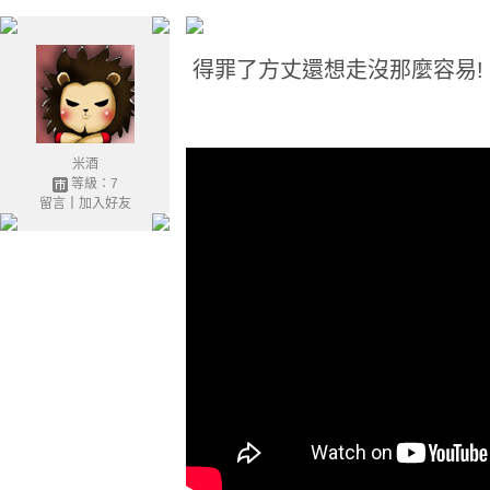
得罪了方丈還想走沒那麼容易!
米酒
等級：7
留言
｜
加入好友