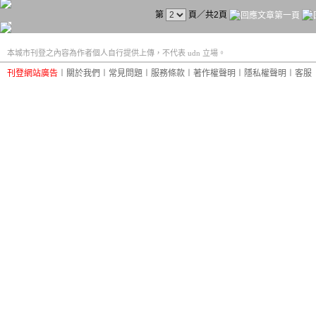
第
頁／共2頁
本城市刊登之內容為作者個人自行提供上傳，不代表 udn 立場。
刊登網站廣告
︱
關於我們
︱
常見問題
︱
服務條款
︱
著作權聲明
︱
隱私權聲明
︱
客服