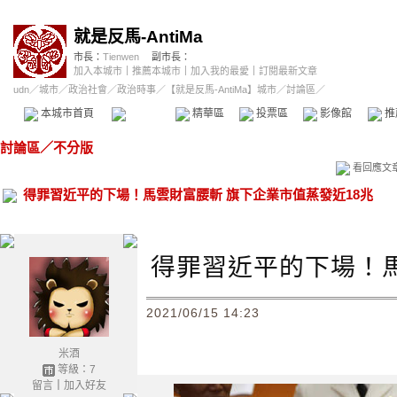
就是反馬-AntiMa
市長：
Tienwen
副市長：
加入本城市
｜
推薦本城市
｜
加入我的最愛
｜
訂閱最新文章
udn
／
城市
／
政治社會
／
政治時事
／
【就是反馬-AntiMa】城市
／討論區／
本城市首頁
討論區
精華區
投票區
影像館
推
討論區
／
不分版
看回應文
得罪習近平的下場！馬雲財富腰斬 旗下企業市值蒸發近18兆
得罪習近平的下場！馬
!
2021/06/15 14:23
米酒
等級：7
留言
｜
加入好友