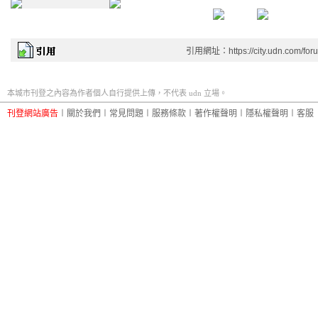
引用網址：https://city.udn.com/for
本城市刊登之內容為作者個人自行提供上傳，不代表 udn 立場。
刊登網站廣告
︱
關於我們
︱
常見問題
︱
服務條款
︱
著作權聲明
︱
隱私權聲明
︱
客服