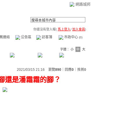
網路城邦
你還沒有登入喔(
馬上登入
/
加入會員
)
薦連結
公告區
訪客簿
市政中心
(0)
字體：
小
中
大
2021/03/15 21:16 瀏覽
890
｜回應
0
｜
推薦
0
腳還是潘霜霜的腳？