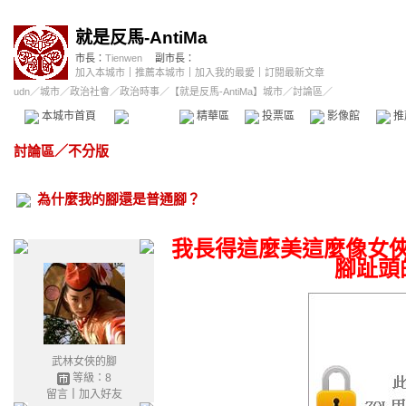
就是反馬-AntiMa
市長：
Tienwen
副市長：
加入本城市
｜
推薦本城市
｜
加入我的最愛
｜
訂閱最新文章
udn
／
城市
／
政治社會
／
政治時事
／
【就是反馬-AntiMa】城市
／討論區／
本城市首頁
討論區
精華區
投票區
影像館
推
討論區
／
不分版
為什麼我的腳還是普通腳？
我長得這麼美這麼像女
腳趾頭
武林女俠的腳
等級：8
留言
｜
加入好友