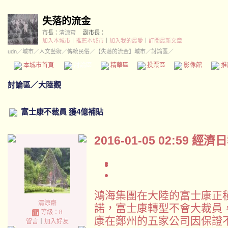
失落的流金
市長：
清涼齋
副市長：
加入本城市
｜
推薦本城市
｜
加入我的最愛
｜
訂閱最新文章
udn
／
城市
／
人文藝術
／
傳統民俗
／
【失落的流金】城市
／討論區／
本城市首頁
討論區
精華區
投票區
影像館
推
討論區
／
大陸觀
富士康不裁員 獲4億補貼
2016-01-05 02:59
經濟日
鴻海集團在大陸的富士康正
清涼齋
諾，富士康轉型不會大裁員
等級：8
康在鄭州的五家公司因保證
留言
｜
加入好友