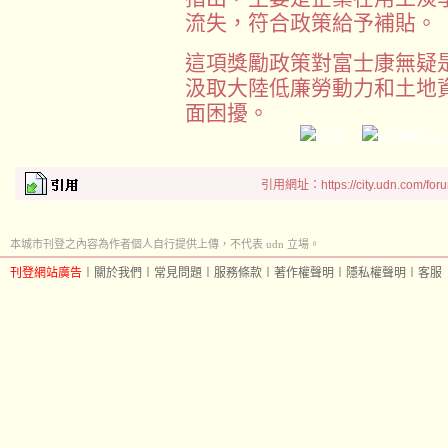
流失，符合政策給予補貼。
這項獎勵政策對富士康無疑
汲取大陸低廉勞動力和土地
面困擾。
引用網址：https://city.udn.com/for
本城市刊登之內容為作者個人自行提供上傳，不代表 udn 立場。
刊登網站廣告
︱
關於我們
︱
常見問題
︱
服務條款
︱
著作權聲明
︱
隱私權聲明
︱
客服