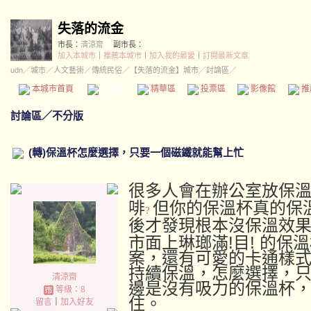
失落的流金
市長：
清涼齋
副市長：
加入本城市
｜
推薦本城市
｜
加入我的最愛
｜
訂閱最新文章
udn
／
城市
／
人文藝術
／
傳統民俗
／
【失落的流金】城市
／討論區／
本城市首頁
討論區
精華區
投票區
影像館
推
討論區
／
不分版
(轉)保溫杯怎麼選擇，只要一個磁鐵就能幫上忙
很多人會在辦公室放保
啡
但你的保溫杯真的保
?
後才發現根本沒保溫效
市面上琳瑯滿!目! 的保
案，還有可愛的卡通樣
持續保溫，怎麼選擇，
清涼齋
邊是沒有吸力的保溫杯
等級：8
住。
留言
｜
加入好友