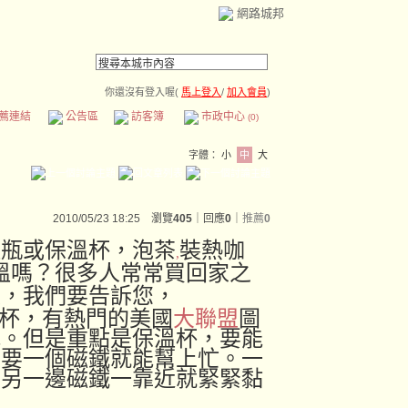
網路城邦
你還沒有登入喔(
馬上登入
/
加入會員
)
薦連結
公告區
訪客簿
市政中心
(0)
字體：
小
中
大
2010/05/23 18:25 瀏覽
405
｜回應
0
｜
推薦
0
溫瓶或保溫杯，泡茶
裝熱咖
,
溫嗎？很多人常常買回家之
果，我們要告訴您，
溫杯，有熱門的美國
大聯盟
圖
式。但是重點是保溫杯，要能
只要一個磁鐵就能幫上忙。一
，另一邊磁鐵一靠近就緊緊黏