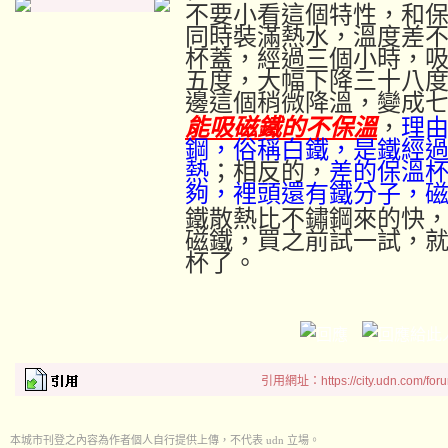
不要小看這個特性，和
同時裝滿熱水，溫度差
杯蓋，經過三個小時，
五度，大幅下降三十八
邊這個稍微降溫，變成
能吸磁鐵的不保溫
，
理
鋼，俗稱白鐵，是鐵經
熱
；相反的，
差的保溫
夠，裡頭還有鐵分子，
鐵散熱比不鏽鋼來的快
磁鐵，買之前試一試，
杯了。
引用網址：https://city.udn.com/for
本城市刊登之內容為作者個人自行提供上傳，不代表 udn 立場。