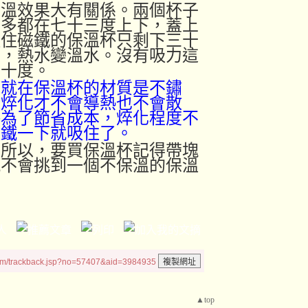
保溫效果大有關係。兩個杯子
不多都在七十三度上下，蓋上
吸住磁鐵的保溫杯只剩下三十
度，熱水變溫水。沒有吸力這
七十度。
由就在保溫杯的材質是不鏽
過焠化才不會導熱也不會散
杯為了節省成本，焠化程度不
磁鐵一下就吸住了。
，所以，要買保溫杯記得帶塊
就不會挑到一個不保溫的保溫
um/trackback.jsp?no=57407&aid=3984935
▲top