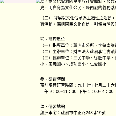
務。納文化資源的享用於社會體制，鼓舞
史。明白身為文化公民，是內發的義務感
（三） 發展以文化傳承為主體性之活動
育活動，深植國民文化自信，引領台灣與
貳、辦理單位
（一）指導單位：蘆洲市公所、李肇南議
（二）主辦單位：財團法人蘆洲李宅古蹟
（三）協辦單位：三民中學、徐匯中學、
小、忠義國小、成功國小、仁愛國小
參、研習時間
預計課程研習時間：九十七年七月二十六
上午 9：00~11：30 下午 1：00~ 4：00
肆、研習地點
蘆洲李宅：蘆洲市中正路243巷19號