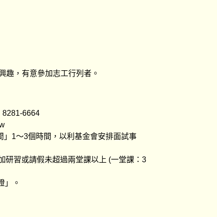
有興趣，有意參加志工行列者。
281-6664
tw
間」1～3個時間，以利基金會安排面試事
參加研習或請假未超過兩堂課以上 (一堂課：3
證」。