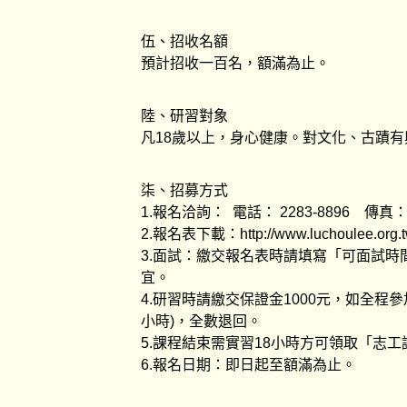
伍、招收名額
預計招收一百名，額滿為止。
陸、研習對象
凡18歲以上，身心健康。對文化、古蹟
柒、招募方式
1.報名洽詢： 電話： 2283-8896 傳真： 8
2.報名表下載：http://www.luchoulee.org.
3.面試：繳交報名表時請填寫「可面試時
宜。
4.研習時請繳交保證金1000元，如全程
小時)，全數退回。
5.課程結束需實習18小時方可領取「志工
6.報名日期：即日起至額滿為止。