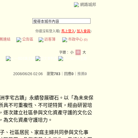
網路城邦
你還沒有登入喔(
馬上登入
/
加入會員
)
薦連結
公告區
訪客簿
市政中心
(0)
字體：
小
中
大
2008/06/26 02:06 瀏覽
783
｜回應
0
｜
推薦
0
蘆洲李宅古蹟」永續發展礎石。以「為未來保
所具不可重複性、不可逆特質，經由研習培
，逐次建立社區參與文化資產守護的文化公
，為文化資產守護培力。
份子、社區居民、家庭主婦共同參與文化事