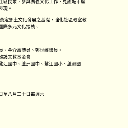
社區民眾，參與廣義文化工作，見證城市歷
表現。
，奠定鄉土文化發展之基礎，強化社區教室教
國際多元文化接軌。
員、金介壽議員、鄭世維議員。
維護文教基金會
鷺江國中、蘆洲國中、鷺江國小、蘆洲國
日至八月三十日每週六