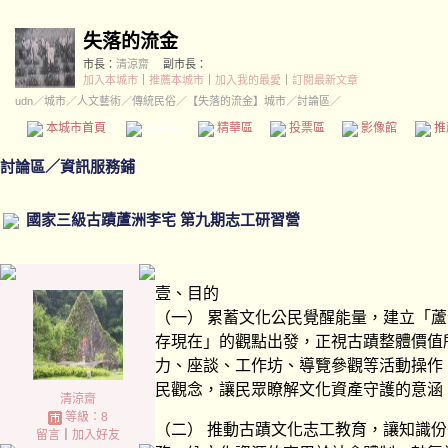
失落的流金
市長：
清涼齋
副市長：
加入本城市
｜
推薦本城市
｜
加入我的最愛
｜
訂閱最新文章
udn
／
城市
／
人文藝術
／
傳統民俗
／
【失落的流金】城市
／討論區／
本城市首頁
討論區
精華區
投票區
影像館
推
討論區
／
資訊服務鋪
國家三級古蹟蘆洲李宅 第九期志工研習營
壹、目的
（一） 累蓄文化公民覺醒能量，建立「
存現在」的觀點出發，正視古蹟整體價值
力、座談、工作坊、導覽參觀等活動操作
民觀念，讓民眾瞭解文化資產守護的意涵
清涼齋
等級：8
（二） 推動古蹟文化志工教育，讓知識
留言
｜
加入好友